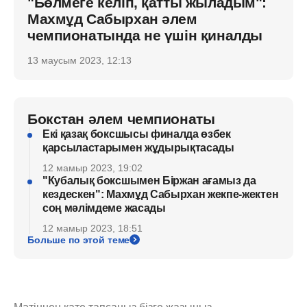
"Бөлмеге келіп, қатты жыладым":
Махмұд Сабырхан әлем
чемпионатында не үшін қиналды
13 маусым 2023, 12:13
Бокстан әлем чемпионаты
Екі қазақ боксшысы финалда өзбек
қарсыластарымен жұдырықтасады
12 мамыр 2023, 19:02
"Кубалық боксшымен Біржан ағамыз да
кездескен": Махмұд Сабырхан жекпе-жектен
соң мәлімдеме жасады
12 мамыр 2023, 18:51
Больше по этой теме