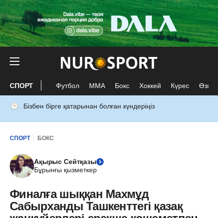
СПОРТ
Футбол
ММА
Бокс
Хоккей
Күрес
Өзге 
Бізбен бірге қатарынан болған күндеріңіз
СПОРТ
БОКС
Ақырыс Сейтқазы
Бұрынғы қызметкер
Финалға шыққан Махмұд
Сабырханды Ташкенттегі қазақ