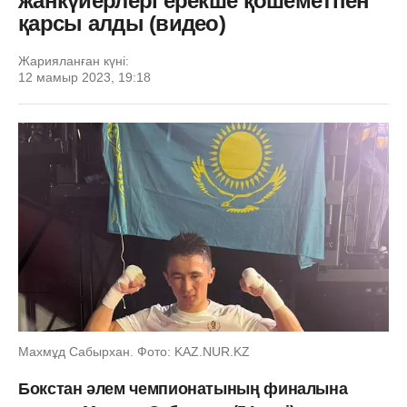
жанкүйерлері ерекше қошеметпен
қарсы алды (видео)
Жарияланған күні:
12 мамыр 2023, 19:18
Махмұд Сабырхан. Фото: KAZ.NUR.KZ
Бокстан әлем чемпионатының финалына