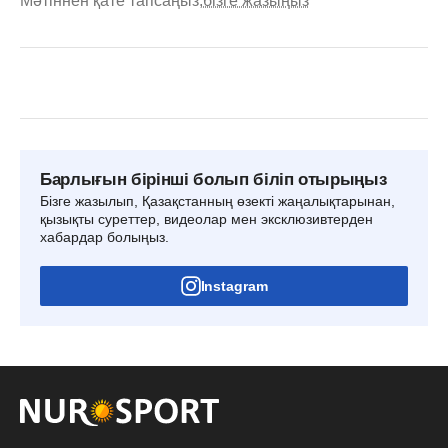
Мәтіннен қате тапсаңыз,
бізге жазыңыз
Барлығын бірінші болып біліп отырыңыз
Бізге жазылып, Қазақстанның өзекті жаңалықтарынан,
қызықты суреттер, видеолар мен эксклюзивтерден
хабардар болыңыз.
Instagram