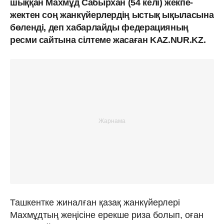
шыққан Махмұд Сабырхан (54 келі) жекпе-
жектен соң жанкүйерлердің ыстық ықыласына
бөленді, деп хабарлайды федерацияның
ресми сайтына сілтеме жасаған KAZ.NUR.KZ.
Ташкентке жиналған қазақ жанкүйерлері
Махмұдтың жеңісіне ерекше риза болып, оған