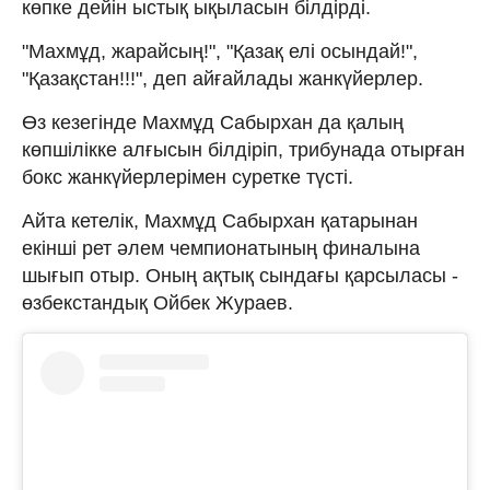
көпке дейін ыстық ықыласын білдірді.
"Махмұд, жарайсың!", "Қазақ елі осындай!",
"Қазақстан!!!", деп айғайлады жанкүйерлер.
Өз кезегінде Махмұд Сабырхан да қалың
көпшілікке алғысын білдіріп, трибунада отырған
бокс жанкүйерлерімен суретке түсті.
Айта кетелік, Махмұд Сабырхан қатарынан
екінші рет әлем чемпионатының финалына
шығып отыр. Оның ақтық сындағы қарсыласы -
өзбекстандық Ойбек Жураев.