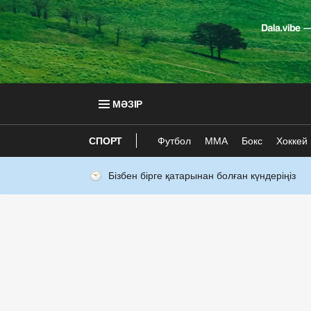
МӘЗІР
СПОРТ
Футбол
ММА
Бокс
Хоккей
Бізбен бірге қатарынан болған күндеріңіз