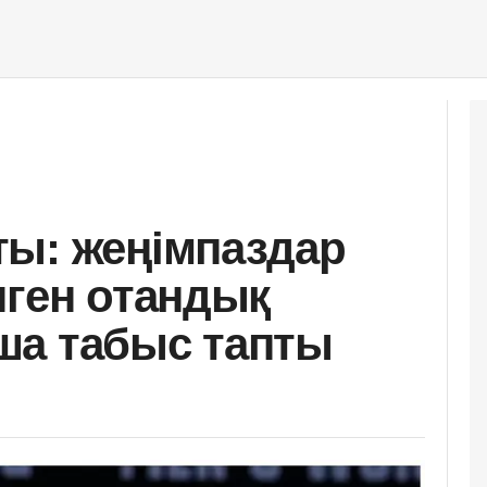
ы: жеңімпаздар
нген отандық
ша табыс тапты