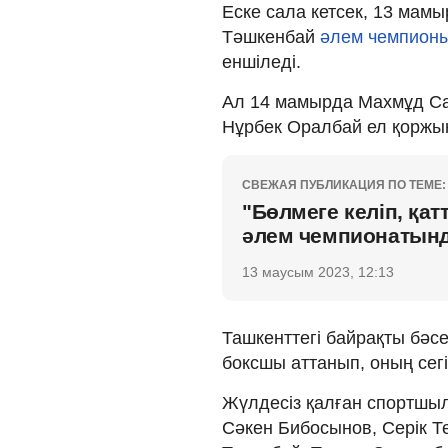
Еске сала кетсек, 13 мам
Тәшкенбай
әлем чемпион
еншіледі.
Ал 14 мамырда Махмұд С
Нұрбек Оралбай ел қорж
СВЕЖАЯ ПУБЛИКАЦИЯ ПО ТЕМЕ:
"Бөлмеге келіп, қ
әлем чемпионатынд
13 маусым 2023, 12:13
Ташкенттегі байрақты бәсе
боксшы аттанып, оның сег
Жүлдесіз қалған спортшы
Сәкен Бибосынов, Серік Т