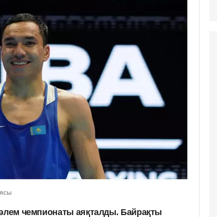
иясы
 әлем чемпионаты аяқталды. Байрақты