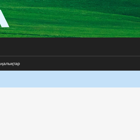
аңалықтар