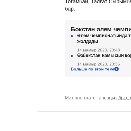
Тоғамбай, Талғат Сырымб
бар.
Бокстан әлем чемп
Әлем чемпионатында т
жолдады
14 мамыр 2023, 20:48
Өзбекстан намысын қо
14 мамыр 2023, 20:36
Больше по этой теме
Мәтіннен қате тапсаңыз,
бізге