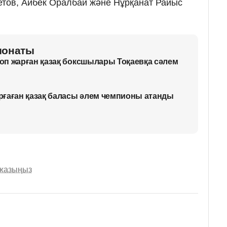
етов, Айбек Оралбай және Нұрқанат Райыс
ионаты
оп жарған қазақ боксшылары Тоқаевқа сәлем
рғаған қазақ баласы әлем чемпионы атанды
 жазыңыз