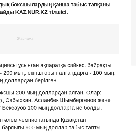
ндық боксшылардың қанша табыс тапқаны
лайды KAZ.NUR.KZ тілшісі.
иясы ұсынған ақпаратқа сәйкес, байрақты
 200 мың, екінші орын алғандарға - 100 мың,
ң доллардан берілген.
боксшы 200 мың доллардан алған. Олар:
ұд Сабырхан, Асланбек Шымбергенов және
 Бекбауов 100 мың долларға ие болды.
н әлем чемпионатында Қазақстан
барлығы 900 мың доллар табыс тапты.