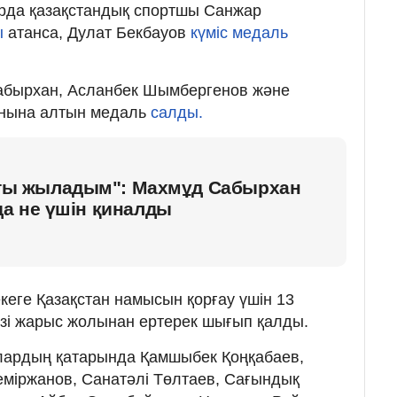
ырда қазақстандық спортшы Санжар
ы
атанса, Дулат Бекбауов
күміс медаль
абырхан, Асланбек Шымбергенов және
ынына алтын медаль
салды.
атты жыладым": Махмұд Сабырхан
а не үшін қиналды
кеге Қазақстан намысын қорғау үшін 13
ізі жарыс жолынан ертерек шығып қалды.
лардың қатарында Қамшыбек Қоңқабаев,
еміржанов, Санатәлі Төлтаев, Сағындық