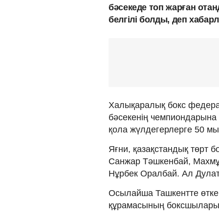
бәсекеде топ жарған ота
белгілі болды, деп хабар
Халықаралық бокс федерац
бәсекенің чемпиондарына -
қола жүлдегерлерге 50 мы
Яғни, қазақстандық төрт 
Санжар Тәшкенбай, Махм
Нұрбек Оралбай. Ал Дулат
Осылайша Ташкентте өтке
құрамасының боксшылары 