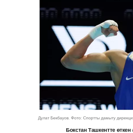
Дулат Бекбауов. Фото: Спортты дамыту дирекц
Бокстан Ташкентте өткен