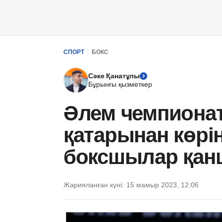
СПОРТ
БОКС
Сәке Қанатұлы
Бұрынғы қызметкер
Әлем чемпионат
қатарынан көрі
боксшылар қан
Жарияланған күні:
15 мамыр 2023, 12:06