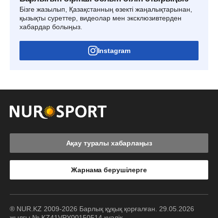
Бізге жазылып, Қазақстанның өзекті жаңалықтарынан,
қызықты суреттер, видеолар мен эксклюзивтерден
хабардар болыңыз.
Instagram
Ақау туралы хабарлаңыз
Жарнама берушілерге
® NUR.KZ 2009-2026 Барлық құқық қорғалған. 29.05.2026
жылғы № KZ41VPY00150514 куәлік.