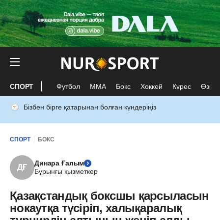
СПОРТ
Футбол
ММА
Бокс
Хоккей
Күрес
Өзге 
Бізбен бірге қатарынан болған күндеріңіз
СПОРТ
БОКС
Динара Ғалым
ДҒ
Бұрынғы қызметкер
Қазақстандық боксшы қарсыласын
нокаутқа түсіріп, халықаралық