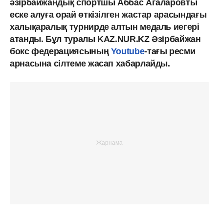
әзірбайжандық спортшы Аббас Агаларовты
еске алуға орай өткізілген жастар арасындағы
халықаралық турнирде алтын медаль иегері
атанды. Бұл туралы KAZ.NUR.KZ Әзірбайжан
бокс федерациясының
Youtube
-тағы ресми
арнасына сілтеме жасап хабарлайды.