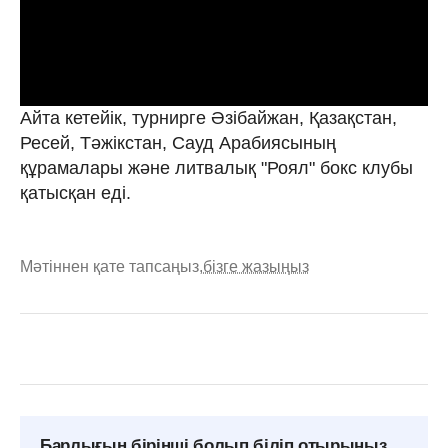
Айта кетейік, турнирге Әзібайжан, Қазақстан,
Ресей, Тәжікстан, Сауд Арабиясының
құрамалары және литвалық "Роял" бокс клубы
қатысқан еді.
Мәтіннен қате тапсаңыз,
бізге жазыңыз
Барлығын бірінші болып біліп отырыңыз