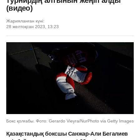
турнирдің алтынын жеңіп алды
(видео)
Жарияланған күні:
28 желтоқсан 2023, 13:23
Бокс қолғабы. Фото: Gerardo Vieyra/NurPhoto via Getty Images
Қазақстандық боксшы Санжар-Али Бегалиев