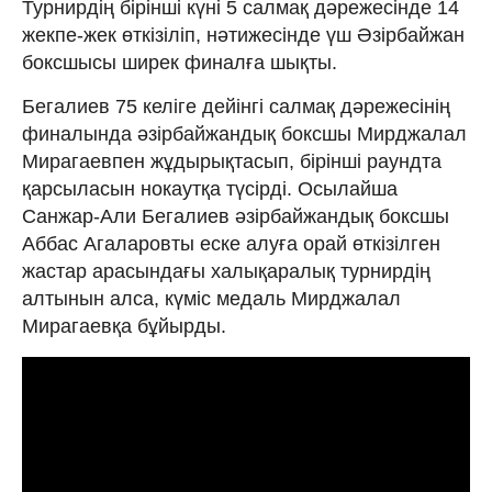
Турнирдің бірінші күні 5 салмақ дәрежесінде 14
жекпе-жек өткізіліп, нәтижесінде үш Әзірбайжан
боксшысы ширек финалға шықты.
Бегалиев 75 келіге дейінгі салмақ дәрежесінің
финалында әзірбайжандық боксшы Мирджалал
Мирагаевпен жұдырықтасып, бірінші раундта
қарсыласын нокаутқа түсірді. Осылайша
Санжар-Али Бегалиев әзірбайжандық боксшы
Аббас Агаларовты еске алуға орай өткізілген
жастар арасындағы халықаралық турнирдің
алтынын алса, күміс медаль Мирджалал
Мирагаевқа бұйырды.