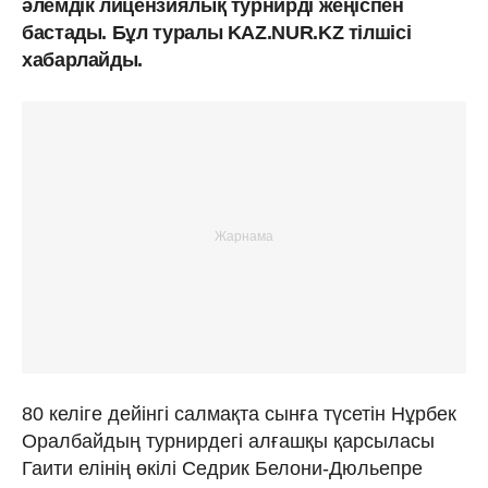
әлемдік лицензиялық турнирді жеңіспен
бастады. Бұл туралы KAZ.NUR.KZ тілшісі
хабарлайды.
80 келіге дейінгі салмақта сынға түсетін Нұрбек
Оралбайдың турнирдегі алғашқы қарсыласы
Гаити елінің өкілі Седрик Белони-Дюльепре