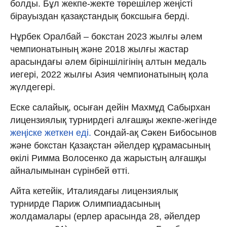
болды. Бұл жекпе-жекте төрешілер жеңісті
бірауыздан қазақстандық боксшыға берді.
Нұрбек Оралбай – бокстан 2023 жылғы әлем
чемпионатының және 2018 жылғы жастар
арасындағы әлем біріншілігінің алтын медаль
иегері, 2022 жылғы Азия чемпионатының қола
жүлдегері.
Еске салайық, осыған дейін Махмұд Сабырхан
лицензиялық турнирдегі алғашқы жекпе-жегінде
жеңіске жеткен еді.
Сондай-ақ Сәкен Бибосынов
және бокстан Қазақстан әйелдер құрамасының
өкілі Римма Волосенко да жарыстың алғашқы
айналымынан сүрінбей өтті.
Айта кетейік, Италиядағы лицензиялық
турнирде Париж Олимпиадасының
жолдамалары (ерлер арасында 28, әйелдер