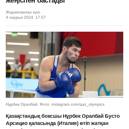
жеңіспен бастады
Жарияланған күні:
4 наурыз 2024, 17:57
Нұрбек Оралбай. Фото: instagram.com/qaz_olympics
Қазақстандық боксшы Нұрбек Оралбай Бусто
Арсицио қаласында (Италия) өтіп жатқан