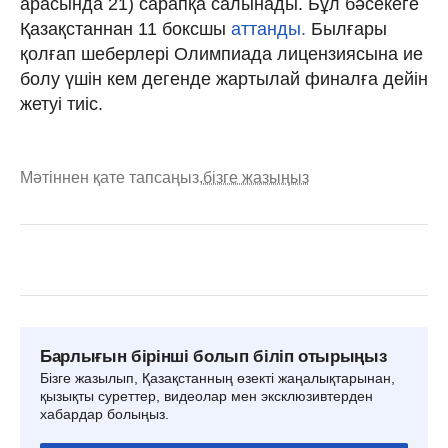
арасында 21) сарапқа салынады. Бұл бәсекеге
Қазақстаннан 11 боксшы
аттанды.
Былғары
қолғап шеберлері Олимпиада лицензиясына ие
болу үшін кем дегенде жартылай финалға дейін
жетуі тиіс.
Мәтіннен қате тапсаңыз,
бізге жазыңыз
Барлығын бірінші болып біліп отырыңыз
Бізге жазылып, Қазақстанның өзекті жаңалықтарынан,
қызықты суреттер, видеолар мен эксклюзивтерден
хабардар болыңыз.