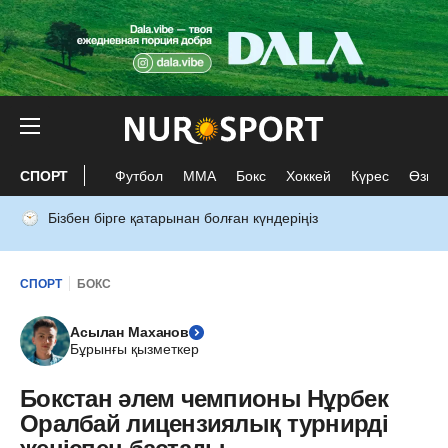
СПОРТ
Футбол
ММА
Бокс
Хоккей
Күрес
Өзге 
Бізбен бірге қатарынан болған күндеріңіз
СПОРТ
БОКС
Асылан Маханов
Бұрынғы қызметкер
Бокстан әлем чемпионы Нұрбек
Оралбай лицензиялық турнирді