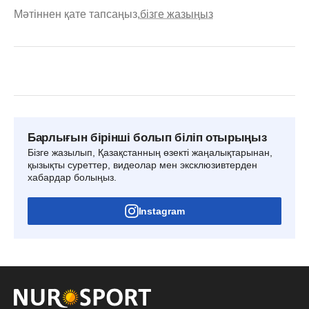
Мәтіннен қате тапсаңыз,
бізге жазыңыз
Барлығын бірінші болып біліп отырыңыз
Бізге жазылып, Қазақстанның өзекті жаңалықтарынан,
қызықты суреттер, видеолар мен эксклюзивтерден
хабардар болыңыз.
Instagram