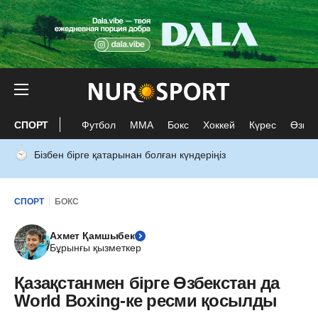
СПОРТ
Футбол
ММА
Бокс
Хоккей
Күрес
Өзге 
Бізбен бірге қатарынан болған күндеріңіз
СПОРТ
БОКС
Ахмет Қамшыбек
Бұрынғы қызметкер
Қазақстанмен бірге Өзбекстан да
World Boxing-ке ресми қосылды