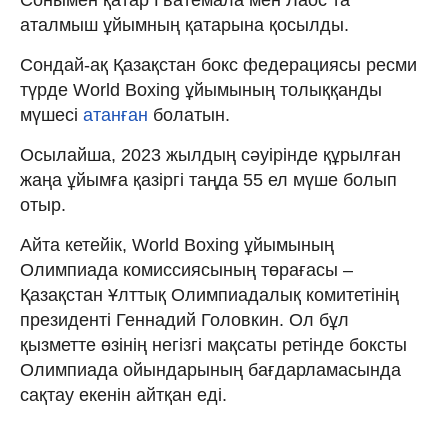
аталмыш ұйымның қатарына қосылды.
Сондай-ақ Қазақстан бокс федерациясы ресми
түрде World Boxing ұйымының толыққанды
мүшесі
атанған
болатын.
Осылайша, 2023 жылдың сәуірінде құрылған
жаңа ұйымға қазіргі таңда 55 ел мүше болып
отыр.
Айта кетейік, World Boxing ұйымының
Олимпиада комиссиясының төрағасы –
Қазақстан Ұлттық Олимпиадалық комитетінің
президенті Геннадий Головкин. Ол бұл
қызметте өзінің негізгі мақсаты ретінде боксты
Олимпиада ойындарының бағдарламасында
сақтау екенін айтқан еді.