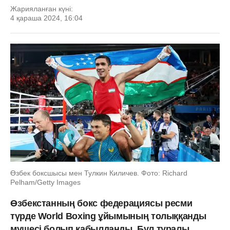
Жарияланған күні:
4 қараша 2024, 16:04
Өзбек боксшысы мен Тулкин Киличев. Фото: Richard
Pelham/Getty Images
Өзбекстанның бокс федерациясы ресми
түрде World Boxing ұйымының толыққанды
мүшесі болып қабылданды. Бұл туралы