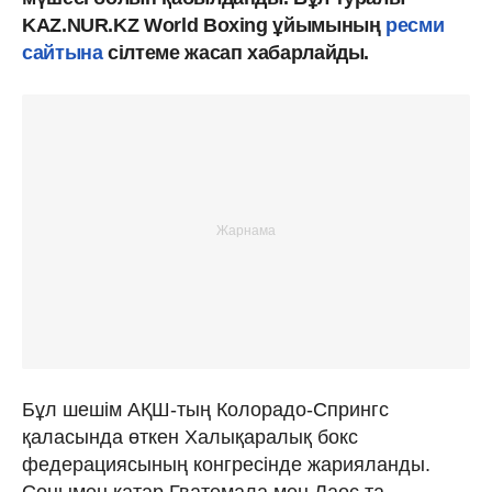
KAZ.NUR.KZ World Boxing ұйымының
ресми
сайтына
сілтеме жасап хабарлайды.
Бұл шешім АҚШ-тың Колорадо-Спрингс
қаласында өткен Халықаралық бокс
федерациясының конгресінде жарияланды.
Сонымен қатар Гватемала мен Лаос та