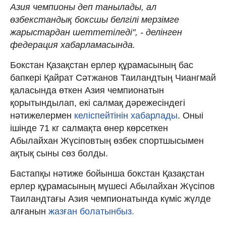
Азия чемпионы деп танылaды, ал
өзбекстандық боксшы белгілі мерзімге
жарыстардан шеттетіледі", - делінген
федерация хабарламасында.
Бокстан Қазақстан ерлер құрамасының бас
бапкері Қайрат Сәтжанов Таиландтың Чиангмай
қаласында өткен Азия чемпионатын
қорытындылап, екі салмақ дәрежесіндегі
нәтижелермен
келіспейтінін хабарлады
. Оныі
ішінде 71 кг салмақта өнер көрсеткен
Абылайхан Жүсіповтың өзбек спортшысымен
ақтық сыны сөз болды.
Бастапқы нәтиже бойынша бокстан Қазақстан
ерлер құрамасының мүшесі Абылайхан Жүсіпов
Таиландтағы Азия чемпионатында күміс жүлде
алғанын
жазған болатынбыз.