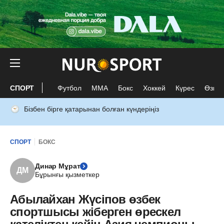
СПОРТ
Футбол
ММА
Бокс
Хоккей
Күрес
Өзге 
Бізбен бірге қатарынан болған күндеріңіз
СПОРТ
БОКС
Динар Мұрат
ДМ
Бұрынғы қызметкер
Абылайхан Жүсіпов өзбек
спортшысы жіберген өрескел