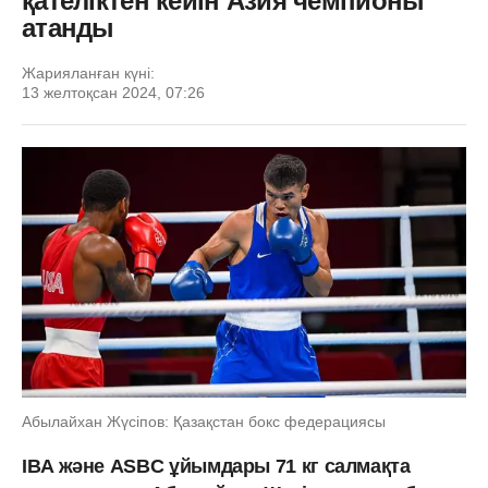
қателіктен кейін Азия чемпионы
атанды
Жарияланған күні:
13 желтоқсан 2024, 07:26
Абылайхан Жүсіпов: Қазақстан бокс федерациясы
IBA және ASBC ұйымдары 71 кг салмақта