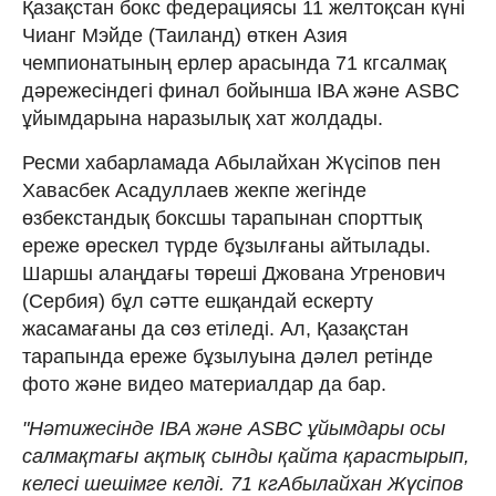
Қазақстан бокс федерациясы 11 желтоқсан күні
Чианг Мэйде (Таиланд) өткен Азия
чемпионатының ерлер арасында 71 кгсалмақ
дәрежесіндегі финал бойынша IBA және ASBC
ұйымдарына наразылық хат жолдады.
Ресми хабарламада Абылайхан Жүсіпов пен
Хавасбек Асадуллаев жекпе жегінде
өзбекстандық боксшы тарапынан спорттық
ереже өрескел түрде бұзылғаны айтылады.
Шаршы алаңдағы төреші Джована Угренович
(Сербия) бұл сәтте ешқандай ескерту
жасамағаны да сөз етіледі. Ал, Қазақстан
тарапында ереже бұзылуына дәлел ретінде
фото және видео материалдар да бар.
"Нәтижесінде IBA және ASBC ұйымдары осы
салмақтағы ақтық сынды қайта қарастырып,
келесі шешімге келді. 71 кгАбылайхан Жүсіпов