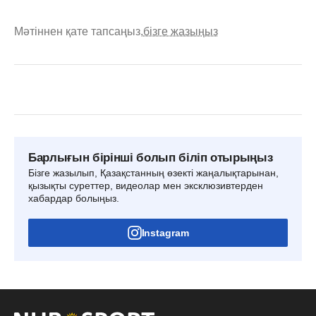
Мәтіннен қате тапсаңыз,
бізге жазыңыз
Барлығын бірінші болып біліп отырыңыз
Бізге жазылып, Қазақстанның өзекті жаңалықтарынан,
қызықты суреттер, видеолар мен эксклюзивтерден
хабардар болыңыз.
Instagram