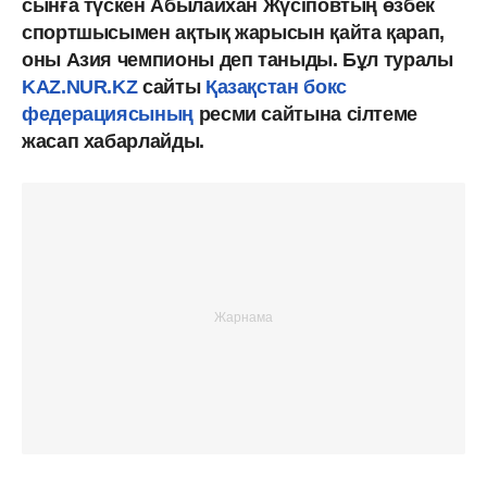
сынға түскен Абылайхан Жүсіповтың өзбек
спортшысымен ақтық жарысын қайта қарап,
оны Азия чемпионы деп таныды. Бұл туралы
KAZ.NUR.KZ
сайты
Қазақстан бокс
федерациясының
ресми сайтына сілтеме
жасап хабарлайды.