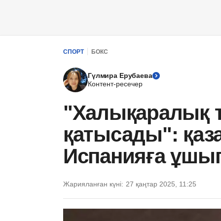
СПОРТ
БОКС
Гүлмира Ерубаева
Контент-ресечер
"Халықаралық 
қатысады": қа
Испанияға ұшып
Жарияланған күні:
27 қаңтар 2025, 11:25