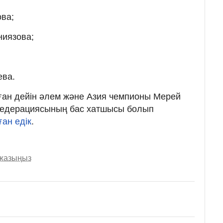
ова;
ниязова;
ева.
бұған дейін әлем және Азия чемпионы Мерей
федерациясының бас хатшысы болып
ған едік
.
 жазыңыз