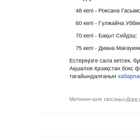
48 келі - Роксана Гасым
60 келі - Гүлжайна Убби
70 келі - Бақыт Сейдіш;
75 келі - Диана Мағауия
Естеріңізге сала кетсек, 
Ақшалов Қазақстан бокс 
тағайындалғанын
хабарла
Мәтіннен қате тапсаңыз,
бізге