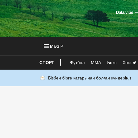
МӘЗІР
СПОРТ
Футбол
ММА
Бокс
Хоккей
Бізбен бірге қатарынан болған күндеріңіз