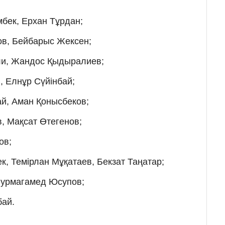
мбек, Ерхан Тұрдан;
ов, Бейбарыс Жексен;
али, Жандос Қыдыралиев;
в, Елнұр Сүйінбай;
ай, Аман Қонысбеков;
в, Мақсат Өтегенов;
ов;
ек, Темірлан Мұқатаев, Бекзат Таңатар;
 Нурмагамед Юсупов;
бай.