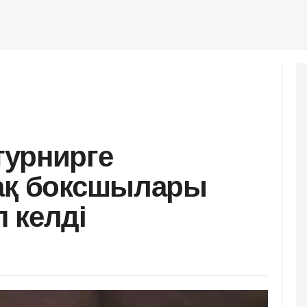
турнирге
зақ боксшылары
 келді