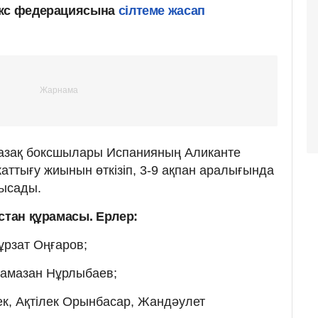
окс федерациясына
сілтеме жасап
қазақ боксшылары Испанияның Аликанте
аттығу жиынын өткізіп, 3-9 ақпан аралығында
тысады.
стан құрамасы. Ерлер:
Нұрзат Оңғаров;
 Рамазан Нұрлыбаев;
бек, Ақтілек Орынбасар, Жандәулет