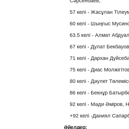
Сәрсенбаев;
57 келі - Жасұлан Тілеу
60 келі - Шыңғыс Мусин
63.5 келі - Алмат Абду
67 келі - Дулат Бекбауо
71 келі - Дархан Дүйсеб
75 келі - Диас Молжігіто
80 келі - Дәулет Төлеміс
86 келі - Бекнұр Батырб
92 келі - Мәди Әміров,
+92 келі -Даниял Сапар
Әйелдер: