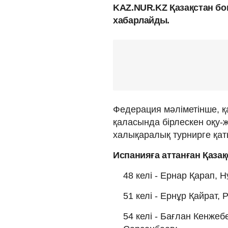
KAZ.NUR.KZ Қазақстан б
хабарлайды.
Федерация мәліметінше, 
қаласында бірлескен оқу-ж
халықаралық турнирге қа
Испанияға аттанған Қазақ
48 келі - Ернар Қарап, 
51 келі - Ернұр Қайрат,
54 келі - Бағлан Кенже