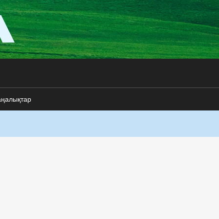
аңалықтар