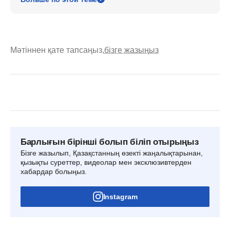
Мәтіннен қате тапсаңыз,
бізге жазыңыз
Барлығын бірінші болып біліп отырыңыз
Бізге жазылып, Қазақстанның өзекті жаңалықтарынан,
қызықты суреттер, видеолар мен эксклюзивтерден
хабардар болыңыз.
Instagram