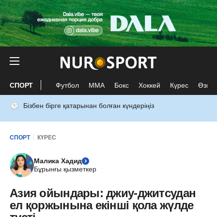
СПОРТ
Футбол
ММА
Бокс
Хоккей
Күрес
Өзге 
Бізбен бірге қатарынан болған күндеріңіз
СПОРТ
КҮРЕС
Малика Хадид
Бұрынғы қызметкер
Азия ойындары: джиу-джитсудан
ел қоржынына екінші қола жүлде