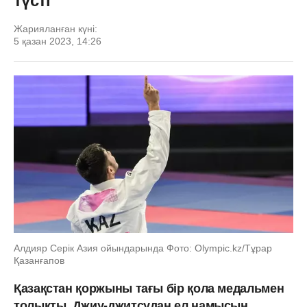
түсті
Жарияланған күні:
5 қазан 2023, 14:26
Алдияр Серік Азия ойындарында Фото: Olympic.kz/Тұрар
Қазанғапов
Қазақстан қоржыны тағы бір қола медальмен
толықты. Джиу-джитсудан ел намысын