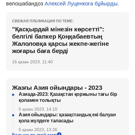
велошабандоз
Алексей Луценкоға бұйырды.
СВЕЖАЯ ПУБЛИКАЦИЯ ПО ТЕМЕ:
"Қасқырдай мінезін көрсетті":
белгілі бапкер Қоңқабаевтың
Жалоловқа қарсы жекпе-жегіне
жоғары баға берді
16 қазан 2023, 11:40
Жазғы Азия ойындары - 2023
Азиада-2023: Қазақстан қоржыны тағы бір
қоламен толықты
5 қазан 2023, 14:10
Азия ойындары: қазақстандық екі балуан
қола жүлдеге таласады
5 қазан 2023, 13:26
Больше по этой теме