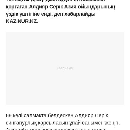
қорғаған Алдияр Серік Азия ойындарының
үздік үштігіне енді, деп хабарлайды
KAZ.NUR.KZ.
69 келі салмақта белдескен Алдияр Серік
сингапурлық қарсыласын ұпай санымен жеңіп,
Азия ойындарының қоласын жеңіп алды.