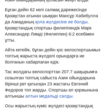
Бұған дейін 62 келі салмақ дәрежесінде
Қазақстан атынан шыққан Мансұр Хабибулла
да Азиаданың
қола жүлдесіне ие болды
.
Қазақстандық спортшы филиппиндік Марк
Александер Лимді (Филиппин) 6:2 есебімен
ұтты.
Айта кетейік, бұған дейін қос велоспортшымыз
топтық жарыста жүлделі орындарға ие
болғанын хабарлаған едік.
Тас жолдағы велоспорттан 207.7 шақырымға
созылған топтық сайыста Азия ойындарына
бірінші рет қатысқан 23 жастағы Евгений
Федоров топ жарды. Спортшы ел қоржынына
алтыншы
алтын медальді салды.
Осы жарыстың күміс жүлдесі қазақстандық