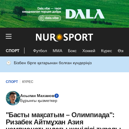
СПОРТ
Футбол
ММА
Бокс
Хоккей
Күрес
Өзге 
Бізбен бірге қатарынан болған күндеріңіз
СПОРТ
КҮРЕС
Асылан Маханов
Бұрынғы қызметкер
"Басты мақсатым – Олимпиада":
Ризабек Айтмұхан Азия