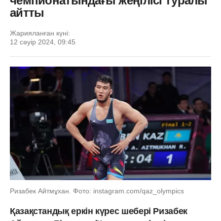
чемпионатындағы жеңілісі туралы
айтты
Жарияланған күні:
12 сәуір 2024, 09:45
Ризабек Айтмұхан. Фото: instagram.com/qaz_olympics
Қазақстандық еркін күрес шебері Ризабек