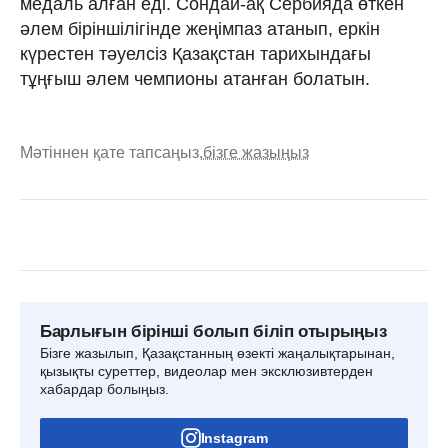
медаль алған еді. Сондай-ақ Сербияда өткен
әлем біріншілігінде жеңімпаз атанып, еркін
күрестен тәуелсіз Қазақстан тарихындағы
тұңғыш әлем чемпионы атанған болатын.
Мәтіннен қате тапсаңыз,
бізге жазыңыз
Барлығын бірінші болып біліп отырыңыз
Бізге жазылып, Қазақстанның өзекті жаңалықтарынан,
қызықты суреттер, видеолар мен эксклюзивтерден
хабардар болыңыз.
Instagram