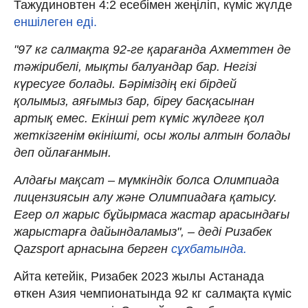
Тажудиновтен 4:2 есебімен жеңіліп, күміс жүлде
еншілеген еді.
"97 кг салмақта 92-ге қарағанда Ахметтен де
тәжірибелі, мықты балуандар бар. Негізі
күресуге болады. Бәріміздің екі бірдей
қолымыз, аяғымыз бар, біреу басқасынан
артық емес. Екінші рет күміс жүлдеге қол
жеткізгенім өкінішті, осы жолы алтын болады
деп ойлағанмын.
Алдағы мақсат – мүмкіндік болса Олимпиада
лицензиясын алу және Олимпиадаға қатысу.
Егер ол жарыс бұйырмаса жастар арасындағы
жарыстарға дайындаламыз", – деді Ризабек
Qazsport арнасына берген
сұхбатында.
Айта кетейік, Ризабек 2023 жылы Астанада
өткен Азия чемпионатында 92 кг салмақта күміс