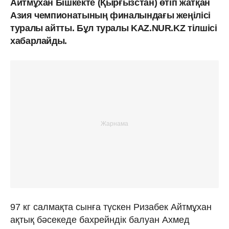
Айтмұхан Бішкекте (Қырғызстан) өтіп жатқан
Азия чемпионатының финалындағы жеңілісі
туралы айтты. Бұл туралы KAZ.NUR.KZ тілшісі
хабарлайды.
97 кг салмақта сынға түскен Ризабек Айтмұхан
ақтық бәсекеде бахрейндік балуан Ахмед