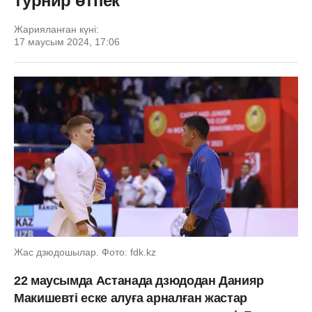
турнир өтпек
Жарияланған күні:
17 маусым 2024, 17:06
Жас дзюдошылар. Фото: fdk.kz
22 маусымда Астанада дзюдодан Данияр
Макишевті еске алуға арналған жастар