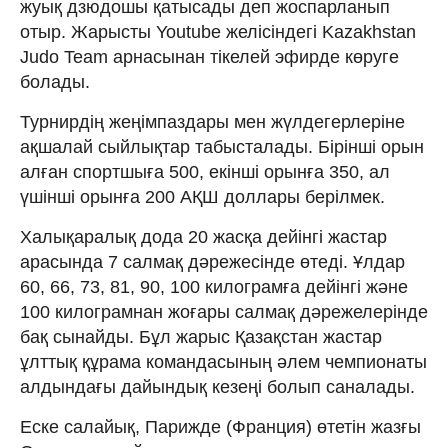
жуық дзюдошы қатысады деп жоспарланып
отыр. Жарысты Youtube желісіндегі Kazakhstan
Judo Team арнасынан тікелей эфирде көруге
болады.
Турнирдің жеңімпаздары мен жүлдегерлеріне
ақшалай сыйлықтар табысталады. Бірінші орын
алған спортшыға 500, екінші орынға 350, ал
үшінші орынға 200 АҚШ доллары берілмек.
Халықаралық дода 20 жасқа дейінгі жастар
арасында 7 салмақ дәрежесінде өтеді. Ұлдар
60, 66, 73, 81, 90, 100 килограмға дейінгі және
100 килограмнан жоғары салмақ дәрежелерінде
бақ сынайды. Бұл жарыс Қазақстан жастар
ұлттық құрама командасының әлем чемпионаты
алдындағы дайындық кезеңі болып саналады.
Еске салайық, Парижде (Франция) өтетін жазғы