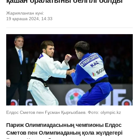
қашан оралатыны белгілі болды
Жарияланған күні:
19 қараша 2024, 14:33
Елдос Сметов пен Ғұсман Қырғызбаев. Фото: olympic.kz
Париж Олимпиадасының чемпионы Елдос
Сметов пен Олимпиаданың қола жүлдегері