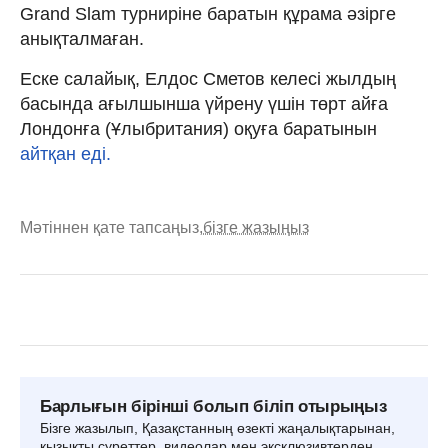
Grand Slam турниріне баратын құрама әзірге
анықталмаған.
Еске салайық, Елдос Сметов келесі жылдың
басында ағылшынша үйрену үшін төрт айға
Лондонға (Ұлыбритания) оқуға баратынын
айтқан еді.
Мәтіннен қате тапсаңыз,
бізге жазыңыз
Барлығын бірінші болып біліп отырыңыз
Бізге жазылып, Қазақстанның өзекті жаңалықтарынан,
қызықты суреттер, видеолар мен эксклюзивтерден