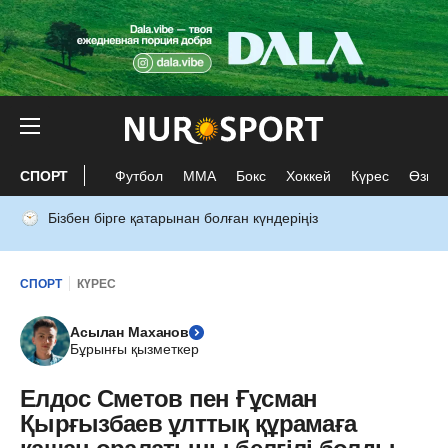
СПОРТ
Футбол
ММА
Бокс
Хоккей
Күрес
Өзге 
Бізбен бірге қатарынан болған күндеріңіз
СПОРТ
КҮРЕС
Асылан Маханов
Бұрынғы қызметкер
Елдос Сметов пен Ғұсман
Қырғызбаев ұлттық құрамаға