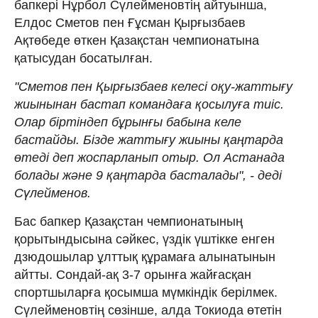
бапкері Нұрбол Сүлейменовтің айтуынша,
Елдос Сметов пен Ғұсман Қырғызбаев
Ақтөбеде өткен Қазақстан чемпионатына
қатысудан босатылған.
"Сметов пен Қырғызбаев келесі оқу-жаттығу
жиынынан бастап командаға қосылуға тиіс.
Олар біртіндеп бұрынғы бабына келе
бастайды. Бізде жаттығу жиыны қаңтарда
өтеді деп жоспарланып отыр. Ол Астанада
болады және 9 қаңтарда басталады", - деді
Cүлейменов.
Бас бапкер Қазақстан чемпионатының
қорытындысына сәйкес, үздік үштікке енген
дзюдошылар ұлттық құрамаға алынатынын
айтты. Сондай-ақ 3-7 орынға жайғасқан
спортшыларға қосымша мүмкіндік берілмек.
Сүлейменовтің сөзінше, алда Токиода өтетін