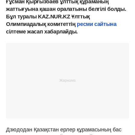
Ғұсман Қырғызбаев ұлттық құраманың
жаттығуына қашан оралатыны белгілі болды.
Бұл туралы KAZ.NUR.KZ Ұлттық
Олимпиадалық комитеттің
ресми сайтына
сілтеме жасап хабарлайды.
Дзюдодан Қазақстан ерлер құрамасының бас