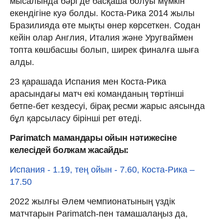
мысалында бәрі де басқаша болуы мүмкін
екендігіне куә болды. Коста-Рика 2014 жылы
Бразилияда өте мықты өнер көрсеткен. Содан
кейін олар Англия, Италия және Уругваймен
топта көшбасшы болып, ширек финалға шыға
алды.
23 қарашада Испания мен Коста-Рика
арасындағы матч екі команданың төртінші
бетпе-бет кездесуі, бірақ ресми жарыс аясында
бұл қарсыласу бірінші рет өтеді.
Parimatch мамандары ойын нәтижесіне
келесідей болжам жасайды:
Испания - 1.19, тең ойын - 7.60, Коста-Рика –
17.50
2022 жылғы Әлем чемпионатының үздік
матчтарын Parimatch-пен тамашалаңыз да,