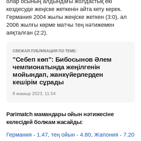
олар осының алдындағы жолдастық екі
кездесуде жеңіске жеткенін айта кету керек.
Германия 2004 жылы жеңіске жеткен (3:0), ал
2006 жылғы көрме матчы тең нәтижемен
аяқталған (2:2).
СВЕЖАЯ ПУБЛИКАЦИЯ ПО ТЕМЕ:
"Себеп көп": Бибосынов Әлем
чемпионатында жеңілгенін
мойындап, жанкүйерлерден
кешірім сұрады
8 мамыр 2023, 11:54
Parimatch мамандары ойын нәтижесіне
келесідей болжам жасайды:
Германия - 1.47, тең ойын - 4.80, Жапония - 7.20