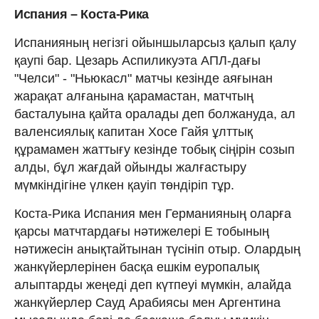
Испания – Коста-Рика
Испанияның негізгі ойыншыларсыз қалып қалу
қаупі бар. Цезарь Аспиликуэта АПЛ-дағы
"Челси" - "Ньюкасл" матчы кезінде аяғынан
жарақат алғанына қарамастан, матчтың
басталуына қайта оралады деп болжануда, ал
валенсиялық капитан Хосе Гайя ұлттық
құрамамен жаттығу кезінде тобық сіңірін созып
алды, бұл жағдай ойынды жалғастыру
мүмкіндігіне үлкен қауіп төндіріп тұр.
Коста-Рика Испания мен Германияның оларға
қарсы матчтардағы нәтижелері Е тобының
нәтижесін анықтайтынан түсініп отыр. Олардың
жанкүйерлерінен басқа ешкім еуропалық
алыптарды жеңеді деп күтпеуі мүмкін, алайда
жанкүйерлер Сауд Арабиясы мен Аргентина