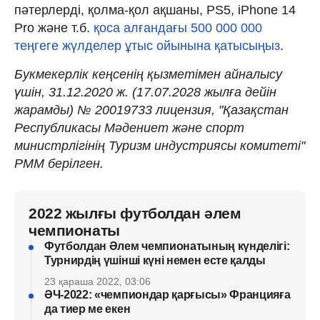
пәтерлерді, қолма-қол ақшаны, PS5, iPhone 14
Pro және т.б.
қоса алғандағы 500 000 000
теңгеге жүлделер ұтыс ойынына қатысыңыз
.
Букмекерлік кеңсенің қызметімен айналысу
үшін, 31.12.2020 ж. (17.07.2028 жылға дейін
жарамды) № 20019733 лицензия, "Қазақстан
Республикасы Мәдениет және спорт
министрлігінің Туризм индустриясы комитеті"
РММ берілген.
2022 жылғы футболдан әлем
чемпионаты
Футболдан Әлем чемпионатының күнделігі:
Турнирдің үшінші күні немен есте қалды
23 қараша 2022, 03:06
ӘЧ-2022: «чемпиондар қарғысы» Францияға
да тиер ме екен