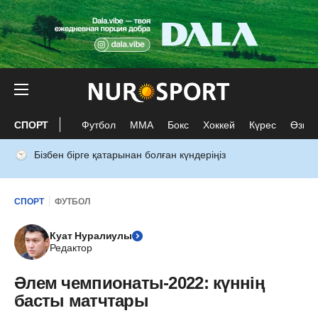
СПОРТ
Футбол
ММА
Бокс
Хоккей
Күрес
Өзге 
Бізбен бірге қатарынан болған күндеріңіз
СПОРТ
ФУТБОЛ
Куат Нуралиулы
Редактор
Әлем чемпионаты-2022: күннің
басты матчтары