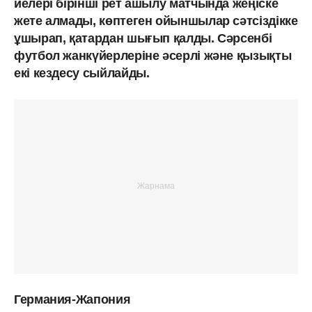
иелері бірінші рет ашылу матчында жеңіске
жете алмады, көптеген ойыншылар сәтсіздікке
ұшырап, қатардан шығып қалды. Сәрсенбі
футбол жанкүйерлеріне әсерлі және қызықты
екі кездесу сыйлайды.
Германия-Жапония