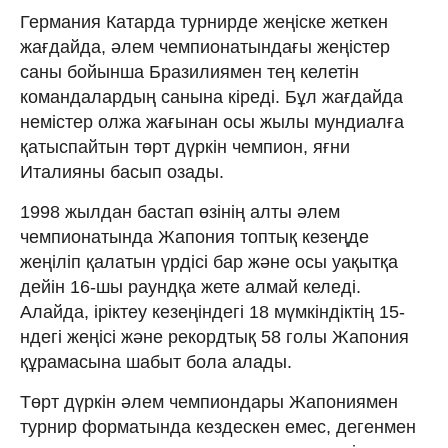
Германия Катарда турнирде жеңіске жеткен
жағдайда, әлем чемпионатындағы жеңістер
саны бойынша Бразилиямен тең келетін
командалардың санына кіреді. Бұл жағдайда
немістер олжа жағынан осы жылы мундиалға
қатыспайтын төрт дүркін чемпион, яғни
Италияны басып озады.
1998 жылдан бастап өзінің алты әлем
чемпионатында Жапония топтық кезеңде
жеңіліп қалатын үрдісі бар және осы уақытқа
дейін 16-шы раундқа жете алмай келеді.
Алайда, іріктеу кезеңіндегі 18 мүмкіндіктің 15-
ндегі жеңісі және рекордтық 58 голы Жапония
құрамасына шабыт бола алады.
Төрт дүркін әлем чемпиондары Жапониямен
турнир форматында кездескен емес, дегенмен