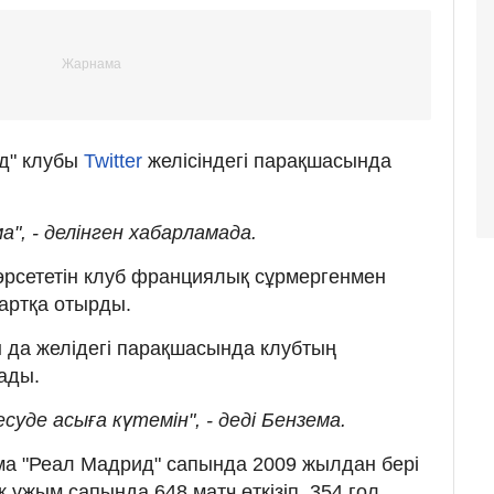
ад" клубы
Twitter
желісіндегі парақшасында
а", - делінген хабарламада.
өрсететін клуб франциялық сұрмергенмен
шартқа отырды.
да желідегі парақшасында клубтың
ады.
суде асыға күтемін", - деді Бензема.
ема "Реал Мадрид" сапында 2009 жылдан бері
 ұжым сапында 648 матч өткізіп, 354 гол