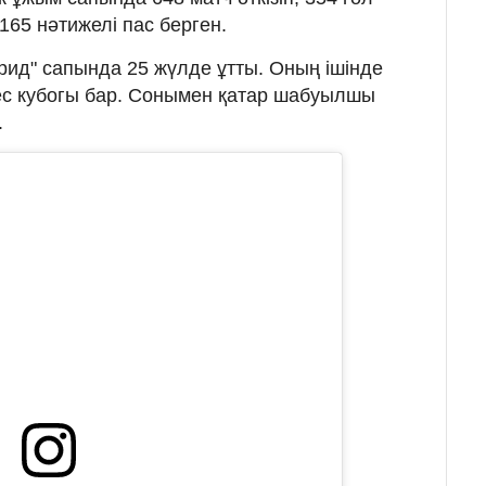
 165 нәтижелі пас берген.
ид" сапында 25 жүлде ұтты. Оның ішінде
с кубогы бар. Сонымен қатар шабуылшы
.