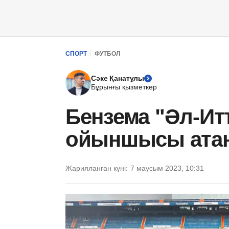
СПОРТ
ФУТБОЛ
Сәке Қанатұлы
Бұрынғы қызметкер
Бензема "Әл-Ит
ойыншысы ата
Жарияланған күні:
7 маусым 2023, 10:31