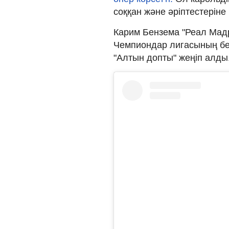
соққан және әріптестеріне
Карим Бензема "Реал Мадр
Чемпиондар лигасының бе
"Алтын допты" жеңіп алды