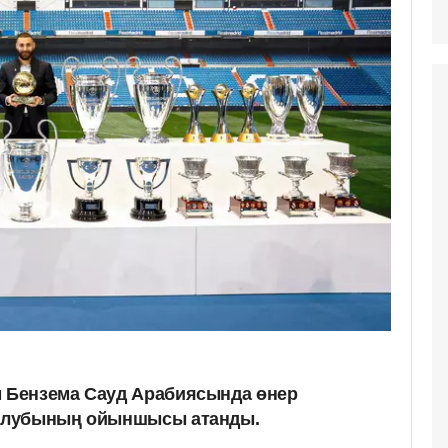
м Бензема Сауд Арабиясында өнер
" клубының ойыншысы атанды.