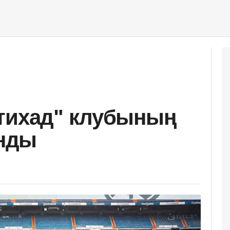
тихад" клубының
нды