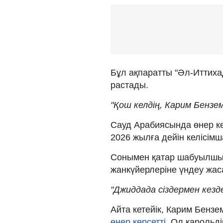
Бұл ақпаратты "Әл-Иттих
растады.
"Қош келдің, Карим Бензем
Сауд Арабиясында өнер к
2026 жылға дейін келісім
Сонымен қатар шабуылшы 
жанкүйерлеріне үндеу жас
"Джиддада сіздермен кезде
Айта кетейік, Карим Бенз
өнер көрсетті.
Ол карольдік