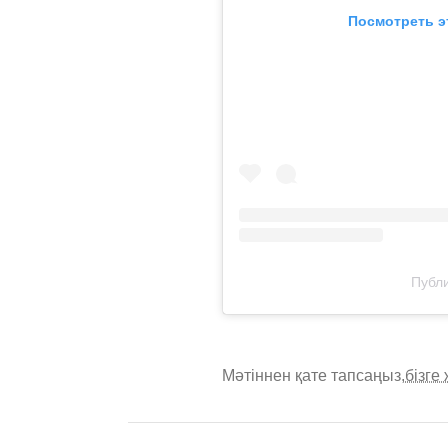
Посмотреть э
Публи
Мәтіннен қате тапсаңыз,
бізге