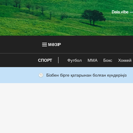
МӘЗІР
СПОРТ
Футбол
ММА
Бокс
Хоккей
Бізбен бірге қатарынан болған күндеріңіз