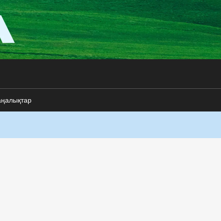
аңалықтар