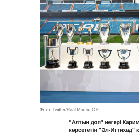
Фото: Twitter/Real Madrid C.F
"Алтын доп" иегері Кари
көрсететін "Әл-Иттихад