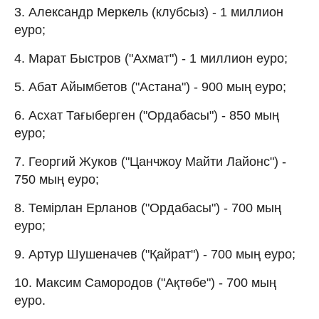
3. Александр Меркель (клубсыз) - 1 миллион
еуро;
4. Марат Быстров ("Ахмат") - 1 миллион еуро;
5. Абат Айымбетов ("Астана") - 900 мың еуро;
6. Асхат Тағыберген ("Ордабасы") - 850 мың
еуро;
7. Георгий Жуков ("Цанчжоу Майти Лайонс") -
750 мың еуро;
8. Темірлан Ерланов ("Ордабасы") - 700 мың
еуро;
9. Артур Шушеначев ("Қайрат") - 700 мың еуро;
10. Максим Самородов ("Ақтөбе") - 700 мың
еуро.