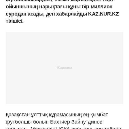
ойыншының нарықтағы құны бір миллион
еуродан асады, деп хабарлайды KAZ.NUR.KZ
тілшісі.
Қазақстан ұлттық құрамасының ең қымбат
футболшы болып Бахтиер Зайнутдинов
танылды. Мәскеулік ЦСКА сапында доп тебетін