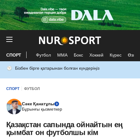
СПОРТ
Футбол
ММА
Бокс
Хоккей
Күрес
Өзге 
Бізбен бірге қатарынан болған күндеріңіз
СПОРТ
ФУТБОЛ
Сәке Қанатұлы
Бұрынғы қызметкер
Қазақстан сапында ойнайтын ең
қымбат он футболшы кім