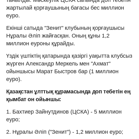
жартылай қорғаушының бағасы бес миллион
еуро.
Екінші сатыда "Зенит" клубының қорғаушысы
Нұралы Әліп жайғасқан. Оның құны 1,2
миллион еуроны құрайды.
Үздік үштіктің қатарында қазіргі уақытта клубсыз
жүрген Александр Меркель мен "Ахмат"
ойыншысы Марат Быстров бар (1 миллион
еуро).
Қазақстан ұлттық құрамасында доп тебетін ең
қымбат он ойыншы:
1. Бахтиер Зайнутдинов (ЦСКА) - 5 миллион
еуро;
2. Нұралы Әліп ("Зенит") - 1,2 миллион еуро;