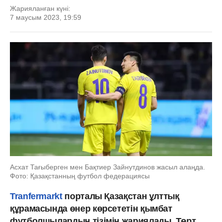
Жарияланған күні:
7 маусым 2023, 19:59
Асхат Тағыберген мен Бақтиер Зайнутдинов жасыл алаңда.
Фото: Қазақстанның футбол федерациясы
Tranfermarkt
порталы Қазақстан ұлттық
құрамасында өнер көрсететін қымбат
футболшылардың тізімін жариялады. Төрт