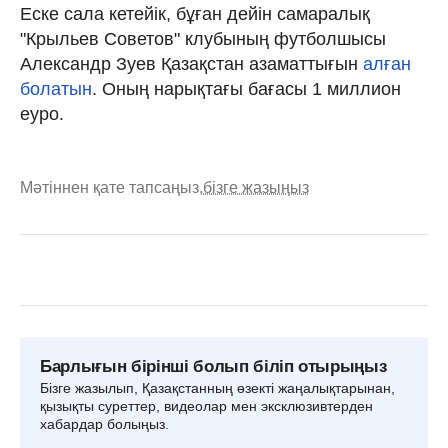
Еске сала кетейік, бұған дейін самаралық
"Крыльев Советов" клубының футболшысы
Александр Зуев Қазақстан азаматтығын
алған
болатын
. Оның нарықтағы бағасы 1 миллион
еуро.
Мәтіннен қате тапсаңыз,
бізге жазыңыз
Барлығын бірінші болып біліп отырыңыз
Бізге жазылып, Қазақстанның өзекті жаңалықтарынан,
қызықты суреттер, видеолар мен эксклюзивтерден
хабардар болыңыз.