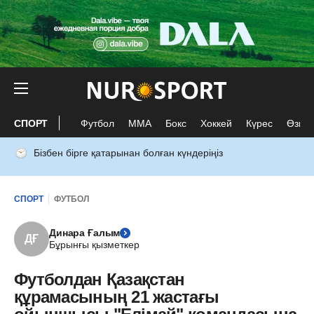
СПОРТ
Футбол
ММА
Бокс
Хоккей
Күрес
Өзге 
Бізбен бірге қатарынан болған күндеріңіз
СПОРТ
ФУТБОЛ
Динара Ғалым
ДҒ
Бұрынғы қызметкер
Футболдан Қазақстан
құрамасының 21 жастағы