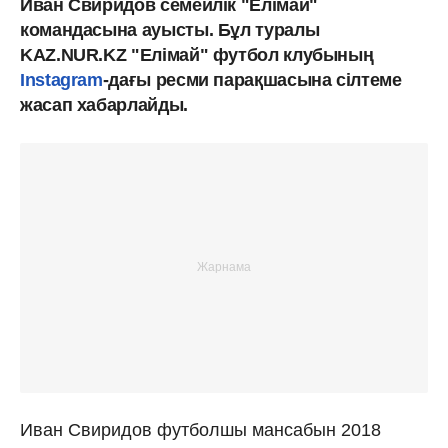
Иван Свиридов семейлік "Елімай"
командасына ауысты. Бұл туралы
KAZ.NUR.KZ "Елімай" футбол клубының
Instagram
-дағы ресми парақшасына сілтеме
жасап хабарлайды.
Иван Свиридов футболшы мансабын 2018