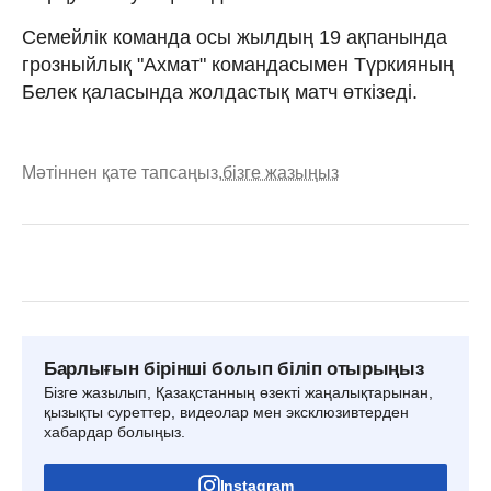
Семейлік команда осы жылдың 19 ақпанында
грозныйлық "Ахмат" командасымен Түркияның
Белек қаласында жолдастық матч өткізеді.
Мәтіннен қате тапсаңыз,
бізге жазыңыз
Барлығын бірінші болып біліп отырыңыз
Бізге жазылып, Қазақстанның өзекті жаңалықтарынан,
қызықты суреттер, видеолар мен эксклюзивтерден
хабардар болыңыз.
Instagram