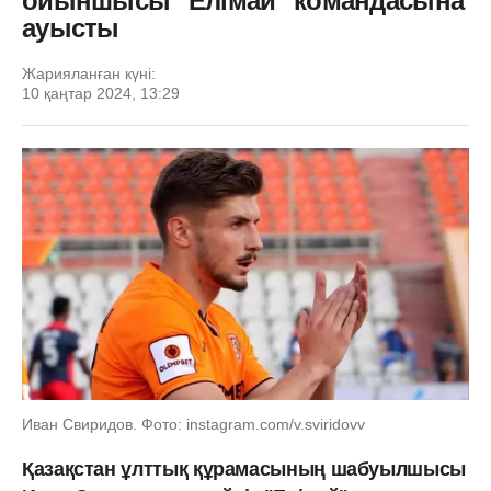
ойыншысы "Елімай" командасына
ауысты
Жарияланған күні:
10 қаңтар 2024, 13:29
Иван Свиридов. Фото: instagram.com/v.sviridovv
Қазақстан ұлттық құрамасының шабуылшысы