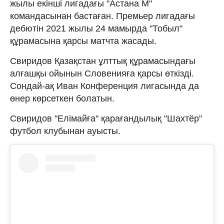
жылы екінші лигадағы "Астана М"
командасынан бастаған. Премьер лигадағы
дебютін 2021 жылы 24 мамырда "Тобыл"
құрамасына қарсы матчта жасады.
Свиридов Қазақстан ұлттық құрамасындағы
алғашқы ойынын Словенияға қарсы өткізді.
Сондай-ақ Иван Конференция лигасында да
өнер көрсеткен болатын.
Свиридов "Елімайға" қарағандылық "Шахтёр"
футбол клубынан ауысты.