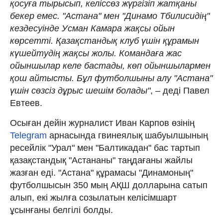
қосуға тырысып, келіссөз жүргізіп жатқаны
бекер емес. "Астана" мен "Динамо Тбилисидің"
кездесуінде Усман Камара жақсы ойын
көрсетті. Қазақстандық клуб үшін құрамын
күшейтудің жақсы жолы. Командаға жас
ойыншылар келе бастады, көп ойыншылармен
қош айтысты. Бұл футболшыны алу "Астана"
үшін сөзсіз дұрыс шешім болады"
, – деді Павел
Евтеев.
Осыған дейін журналист Иван Карпов өзінің
Telegram
арнасында гвинеялық шабуылшының
ресейлік "Урал" мен "Балтикадан" бас тартып
қазақстандық "Астананы" таңдағаны жайлы
жазған еді. "Астана" құрамасы "Динамоның"
футболшысын 350 мың АҚШ долларына сатып
алып, екі жылға созылатын келісімшарт
ұсынғаны белгілі болды.