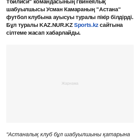
Тбилиси" командасының гвинеялық
шабуылшысы Усман Камараның "Астана"
футбол клубына ауысуы туралы пікір білдірді.
Бұл туралы KAZ.NUR.KZ
Sports.kz
сайтына
сілтеме жасап хабарлайды.
"Астаналық клуб бұл шабуылшыны қатарына