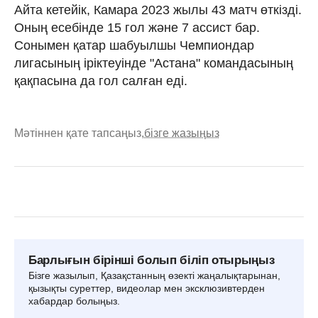
Айта кетейік, Камара 2023 жылы 43 матч өткізді.
Оның есебінде 15 гол және 7 ассист бар.
Сонымен қатар шабуылшы Чемпиондар
лигасының іріктеуінде "Астана" командасының
қақпасына да гол салған еді.
Мәтіннен қате тапсаңыз,
бізге жазыңыз
Барлығын бірінші болып біліп отырыңыз
Бізге жазылып, Қазақстанның өзекті жаңалықтарынан,
қызықты суреттер, видеолар мен эксклюзивтерден
хабардар болыңыз.