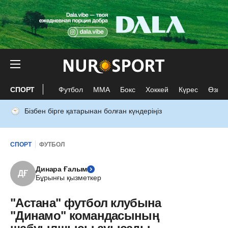
СПОРТ
Футбол
ММА
Бокс
Хоккей
Күрес
Өзге 
Бізбен бірге қатарынан болған күндеріңіз
СПОРТ
ФУТБОЛ
Динара Ғалым
ДҒ
Бұрынғы қызметкер
"Астана" футбол клубына
"Динамо" командасының