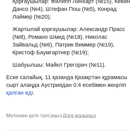
Қорғаушылар: Филипп Линхарт (№15), Кевин
Дансо (№4), Штефан Пош (№5), Конрад
Лаймер (№20);
Жартылай қорғаушылар: Александр Прасс
(№8), Романо Шмид (№18), Николас
Зайвальд (№6), Патрик Виммер (№19),
Кристоф Баумгартнер (№19);
Шабуылшы: Майкл Грегорич (№11).
Еске салайық, 11 қазанда Қазақстан құрамасы
сырт алаңда Аустриядан 0:4 есебімен жеңіліп
қалған еді.
Мәтіннен қате тапсаңыз,
бізге жазыңыз