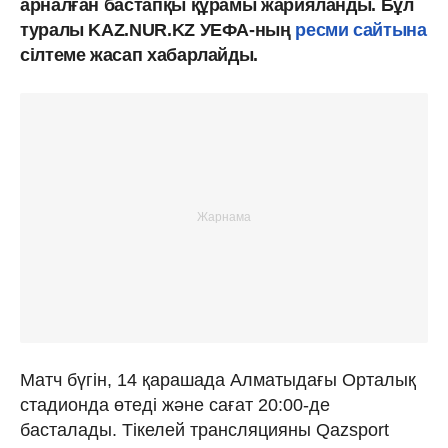
арналған бастапқы құрамы жарияланды. Бұл
туралы KAZ.NUR.KZ УЕФА-ның
ресми сайтына
сілтеме жасап хабарлайды.
Матч бүгін, 14 қарашада Алматыдағы Орталық
стадионда өтеді және сағат 20:00-де
басталады. Тікелей трансляцияны Qazsport