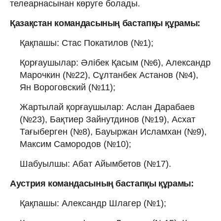
телеарнасынан көруге болады.
Қазақстан командасының бастапқы құрамы:
Қақпашы: Стас Покатилов (№1);
Қорғаушылар: Әлібек Қасым (№6), Александр
Марочкин (№22), Сұлтанбек Астанов (№4),
Ян Вороговский (№11);
Жартылай қорғаушылар: Аслан Дарабаев
(№23), Бақтиер Зайнутдинов (№19), Асхат
Тағыберген (№8), Бауыржан Исламхан (№9),
Максим Самородов (№10);
Шабуылшы: Абат Айымбетов (№17).
Аустрия командасының бастапқы құрамы:
Қақпашы: Александр Шлагер (№1);