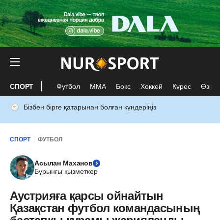
СПОРТ
Футбол
ММА
Бокс
Хоккей
Күрес
Өзге 
Бізбен бірге қатарынан болған күндеріңіз
СПОРТ
ФУТБОЛ
Асылан Маханов
Бұрынғы қызметкер
Аустрияға қарсы ойнайтын
Қазақстан футбол командасының