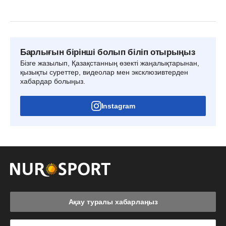
Барлығын бірінші болып біліп отырыңыз
Бізге жазылып, Қазақстанның өзекті жаңалықтарынан,
қызықты суреттер, видеолар мен эксклюзивтерден
хабардар болыңыз.
Instagram
Ақау туралы хабарлаңыз