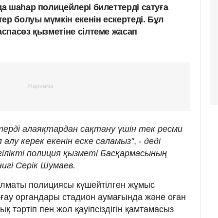
а шаһар полицейлері билеттерді сатуға
ер болуы мүмкін екенін ескертеді. Бұл
спасөз қызметіне сілтеме жасап
ерді алаяқтардан сақтану үшін тек ресми
алу керек екенін еске саламыз"
, -
деді
лікті полиция қызметі Басқармасының
игі Серік Шумаев.
Алматы полициясы күшейтілген жұмыс
орғау органдары стадион аумағында және оған
қ тәртіп пен жол қауіпсіздігін қамтамасыз