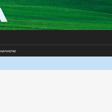
аңалықтар