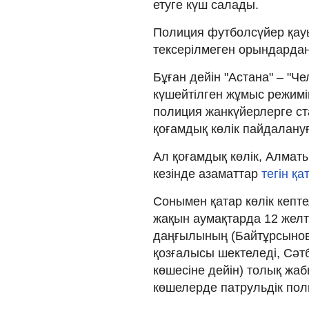
етуге күш салады.
Полиция футболсүйер қау
тексерілмеген орындарда
Бұған дейін "Астана" – "Ч
күшейтілген жұмыс режимі
полиция жанкүйерлерге ста
қоғамдық көлік пайдалануғ
Ал қоғамдық көлік, Алматы
кезінде азаматтар
тегін қ
Сонымен қатар көлік кепт
жақын аумақтарда 12 желто
даңғылының (Байтұрсынов 
қозғалысы шектеледі, Сәт
көшесіне дейін) толық ж
көшелерде патрульдік пол