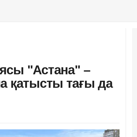
сы "Астана" –
а қатысты тағы да