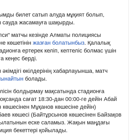
ымды билет сатып алуда мұқият болып,
н сауда жасамауға шақырды.
елси" матчы кезінде Алматы полициясы
не көшетінін
жазған болатынбыз
. Қалалық
дионға ертерек келіп, кептеліс болмас үшін
а кеңес берді.
 әкімдігі өкілдерінің хабарлауынша, матч
атынайтын
болады.
елісін болдырмау мақсатында стадионға
қсанда сағат 18:30-дан 00:00-ге дейін Абай
көшесінен Мұқанов көшесіне дейін)
баев көшесі (Байтұрсынов көшесінен Байзақов
абылатынын еске саламыз. Жақын маңдағы
иция бекеттері қойылады.