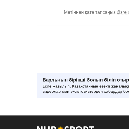
Мәтіннен қате тапсаңыз,
бізге
Барлығын бірінші болып біліп оты
Бізге жазылып, Қазақстанның өзекті жаңалық
видеолар мен эксклюзивтерден хабардар бо