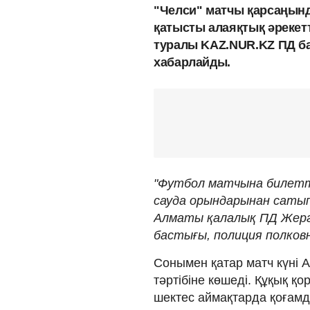
"Челси" матчы қарсаңынд
қатысты алаяқтық әрекетт
туралы KAZ.NUR.KZ ПД ба
хабарлайды.
"Футбол матчына билетт
сауда орындарынан сатып 
Алматы қалалық ПД Жергі
бастығы, полиция полковн
Сонымен қатар матч күні 
тәртібіне көшеді. Құқық қ
шектес аймақтарда қоғамды