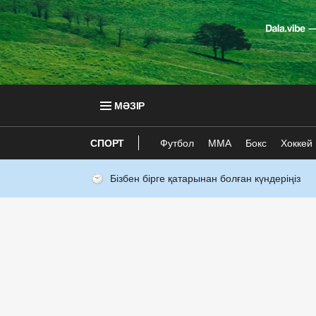
МӘЗІР
СПОРТ
Футбол
ММА
Бокс
Хоккей
Бізбен бірге қатарынан болған күндеріңіз