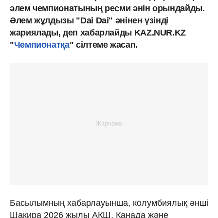
әлем чемпионатының ресми әнін орындайды.
Әлем жұлдызы "Dai Dai" әнінен үзінді
жариялады, деп хабарлайды KAZ.NUR.KZ
"
Чемпионатқа
" сілтеме жасап.
Басылымның хабарлауынша, колумбиялық әнші
Шакира 2026 жылы АҚШ, Канада және