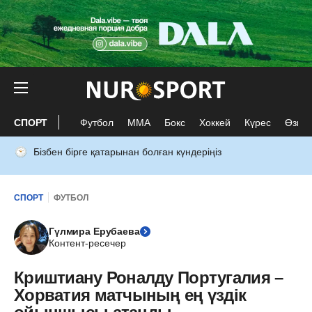
СПОРТ
Футбол
ММА
Бокс
Хоккей
Күрес
Өзге 
Бізбен бірге қатарынан болған күндеріңіз
СПОРТ
ФУТБОЛ
Гүлмира Ерубаева
Контент-ресечер
Криштиану Роналду Португалия –
Хорватия матчының ең үздік