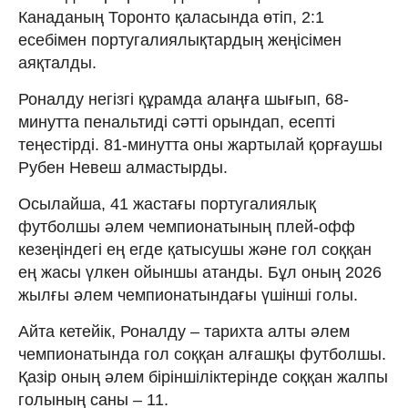
Канаданың Торонто қаласында өтіп, 2:1
есебімен португалиялықтардың жеңісімен
аяқталды.
Роналду негізгі құрамда алаңға шығып, 68-
минутта пенальтиді сәтті орындап, есепті
теңестірді. 81-минутта оны жартылай қорғаушы
Рубен Невеш алмастырды.
Осылайша, 41 жастағы португалиялық
футболшы әлем чемпионатының плей-офф
кезеңіндегі ең егде қатысушы және гол соққан
ең жасы үлкен ойыншы атанды. Бұл оның 2026
жылғы әлем чемпионатындағы үшінші голы.
Айта кетейік, Роналду – тарихта алты әлем
чемпионатында гол соққан алғашқы футболшы.
Қазір оның әлем біріншіліктерінде соққан жалпы
голының саны – 11.