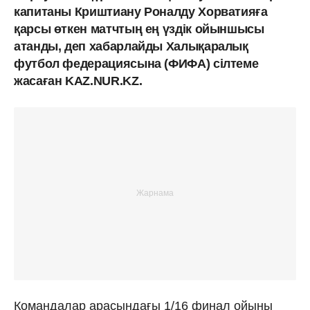
капитаны Криштиану Роналду Хорватияға
қарсы өткен матчтың ең үздік ойыншысы
атанды, деп хабарлайды Халықаралық
футбол федерациясына (ФИФА) сілтеме
жасаған KAZ.NUR.KZ.
Командалар арасындағы 1/16 финал ойыны