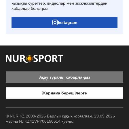
қызықты суреттер, видеолар мен эксклюзивтерден
хабардар болыңыз.
Instagram
Ақау туралы хабарлаңыз
Жарнама берушілерге
® NUR.KZ 2009-2026 Барлық құқық қорғалған. 29.05.2026
жылғы № KZ41VPY00150514 куәлік.