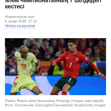
әлем чемпионатының 7 шілдедегі
кестесі
Жарияланған күні:
6 шілде 2026, 17:12
Читать на русском
Ламин Ямаль және Криштиану Роналду (солдан оңға қарай).
Фото: Emmanuele Ciancaglini/Ciancaphoto Studio/Getty Images