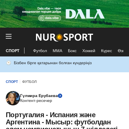
СПОРТ
Футбол
ММА
Бокс
Хоккей
Күрес
Өзге 
Бізбен бірге қатарынан болған күндеріңіз
СПОРТ
ФУТБОЛ
Гүлмира Ерубаева
Контент-ресечер
Португалия - Испания және
Аргентина - Мысыр: футболдан