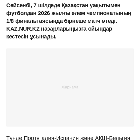
Сейсенбі, 7 шілдеде Қазақстан уақытымен
футболдан 2026 жылғы әлем чемпионатының
1/8 финалы аясында бірнеше матч өтеді.
KAZ.NUR.KZ назарларыңызға ойындар
кестесін ұсынады.
Түнде Португалия-Испания және АҚШ-Бельгия