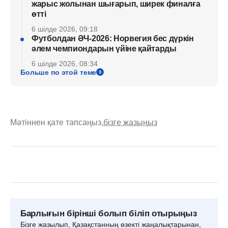
жарыс жолынан шығарып, ширек финалға
өтті
6 шілде 2026, 09:18
Футболдан ӘЧ-2026: Норвегия бес дүркін
әлем чемпиондарын үйіне қайтарды
6 шілде 2026, 08:34
Больше по этой теме
Мәтіннен қате тапсаңыз,
бізге жазыңыз
Барлығын бірінші болып біліп отырыңыз
Бізге жазылып, Қазақстанның өзекті жаңалықтарынан,