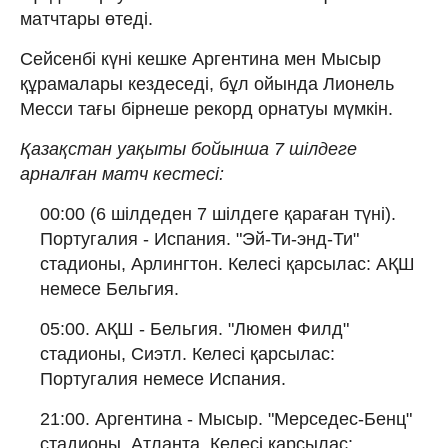
матчтары өтеді.
Сейсенбі күні кешке Аргентина мен Мысыр
құрамалары кездеседі, бұл ойында Лионель
Месси тағы бірнеше рекорд орнатуы мүмкін.
Қазақстан уақыты бойынша 7 шілдеге
арналған матч кестесі:
00:00 (6 шілдеден 7 шілдеге қараған түні).
Португалия - Испания. "Эй-Ти-энд-Ти"
стадионы, Арлингтон. Келесі қарсылас: АҚШ
немесе Бельгия.
05:00. АҚШ - Бельгия. "Люмен Филд"
стадионы, Сиэтл. Келесі қарсылас:
Португалия немесе Испания.
21:00. Аргентина - Мысыр. "Мерседес-Бенц"
стадионы, Атланта. Келесі қарсылас: