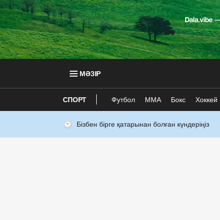
МӘЗІР
СПОРТ
Футбол
ММА
Бокс
Хоккей
Бізбен бірге қатарынан болған күндеріңіз