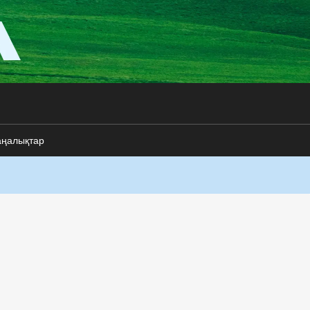
аңалықтар