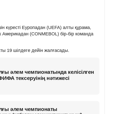
ін күресті Еуропадан (UEFA) алты құрама,
к Америкадан (CONMEBOL) бір-бір команда
ы 19 шілдеге дейін жалғасады.
лғы әлем чемпионатында келісілген
ФИФА тексеруінің нәтижесі
лғы әлем чемпионаты