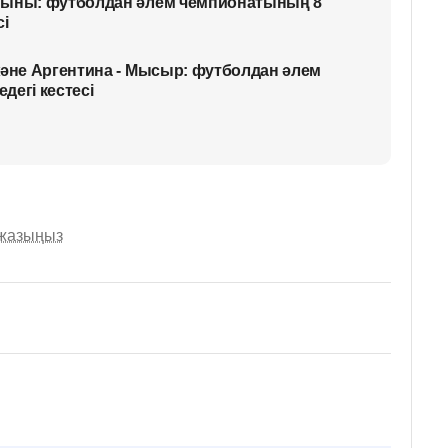
йыны: футболдан әлем чемпионатының 8
сі
және Аргентина - Мысыр: футболдан әлем
дегі кестесі
 жазыңыз