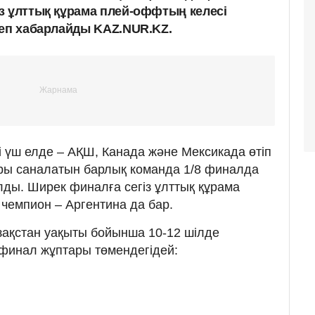
з ұлттық құрама плей-оффтың келесі
деп хабарлайды KAZ.NUR.KZ.
і үш елде – АҚШ, Канада және Мексикада өтіп
ры саналатын барлық команда 1/8 финалда
ды. Ширек финалға сегіз ұлттық құрама
і чемпион – Аргентина да бар.
зақстан уақыты бойынша 10-12 шілде
финал жұптары төмендегідей: