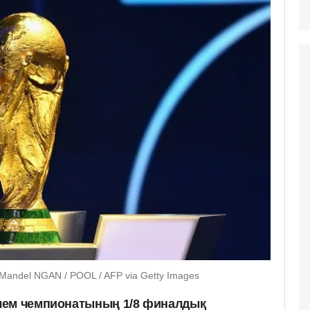
andel NGAN / POOL / AFP via Getty Images
лем чемпионатының 1/8 финалдық