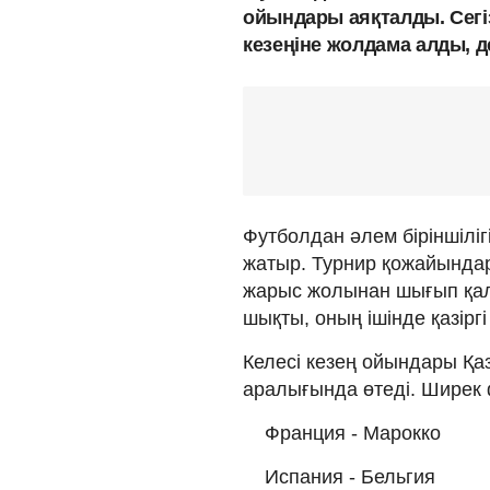
ойындары аяқталды. Сегі
кезеңіне жолдама алды, 
Футболдан әлем біріншіліг
жатыр. Турнир қожайында
жарыс жолынан шығып қал
шықты, оның ішінде қазірг
Келесі кезең ойындары Қа
аралығында өтеді. Ширек 
Франция - Марокко
Испания - Бельгия