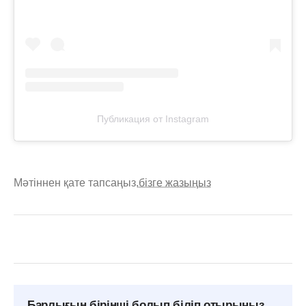
Публикация от Instagram
Мәтіннен қате тапсаңыз,
бізге жазыңыз
Барлығын бірінші болып біліп отырыңыз