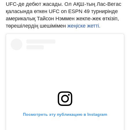
UFC-де дебют жасады. Ол АҚШ-тың Лас-Вегас
қаласында өткен UFC on ESPN 49 турнирінде
америкалық Тайсон Нэммен жекпе-жек өткізіп,
төрешілердің шешімімен
жеңіске жетті.
Посмотреть эту публикацию в Instagram