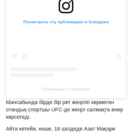
Посмотреть эту публикацию в Instagram
Публикация от Instagram
Мансабында бірде бір рет жеңіліп көрмеген
отандық спортшы UFC-де жеңіл салмақта өнер
көрсетеді.
Айта кетейік, кеше, 16 шілдеде Азат Мақзұм