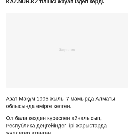
KAZ.NUR.KZ тілшісі жауап іздеп көрді.
Азат Мақұм 1995 жылы 7 мамырда Алматы
облысында өмірге келген.
Ол бала кезден күреспен айналысып,
Республика деңгейіндегі ірі жарыстарда
жүлдегер атанған.