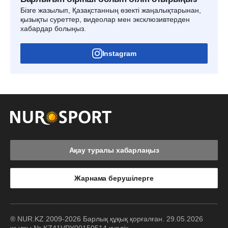
Бізге жазылып, Қазақстанның өзекті жаңалықтарынан,
қызықты суреттер, видеолар мен эксклюзивтерден
хабардар болыңыз.
Instagram
Ақау туралы хабарлаңыз
Жарнама берушілерге
® NUR.KZ 2009-2026 Барлық құқық қорғалған. 29.05.2026
жылғы № KZ41VPY00150514 куәлік.