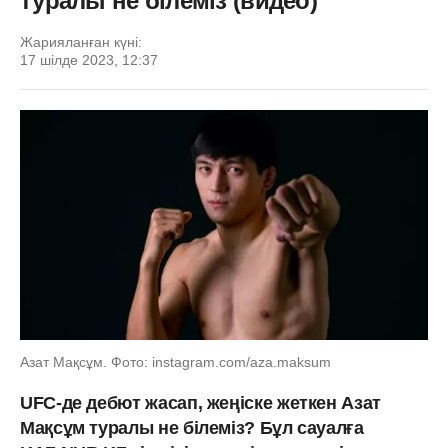
туралы не білеміз (видео)
Жарияланған күні:
17 шілде 2023, 12:37
Азат Мақсұм. Фото: instagram.com/aza.maksum
UFC-де дебют жасап, жеңіске жеткен Азат
Мақсұм туралы не білеміз? Бұл сауалға