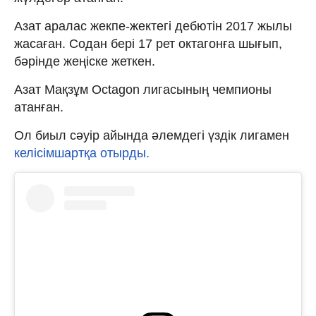
Азат аралас жекпе-жектегі дебютін 2017 жылы
жасаған. Содан бері 17 рет октагонға шығып,
бәрінде жеңіске жеткен.
Азат Мақзұм Octagon лигасының чемпионы
атанған.
Ол биыл сәуір айында әлемдегі үздік лигамен
келісімшартқа отырды.