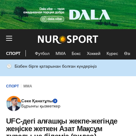
СПОРТ
Футбол
ММА
Бокс
Хоккей
Күрес
Өзге 
Бізбен бірге қатарынан болған күндеріңіз
СПОРТ
ММА
Сәке Қанатұлы
Бұрынғы қызметкер
UFC-дегі алғашқы жекпе-жегінде
жеңіске жеткен Азат Мақсұм