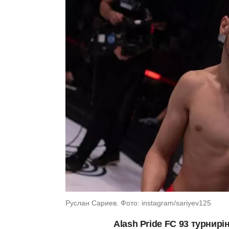
Руслан Сариев. Фото: instagram/sariyev125
Alash Pride FC 93 турнир