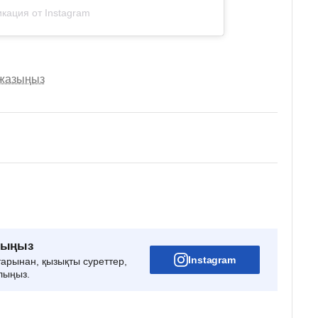
кация от Instagram
 жазыңыз
рыңыз
Instagram
тарынан, қызықты суреттер,
лыңыз.