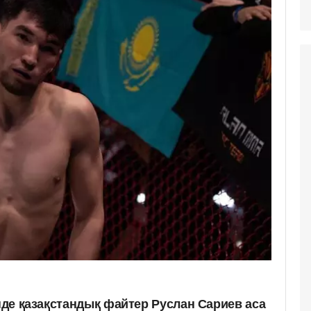
інде қазақстандық файтер Руслан Сариев аса