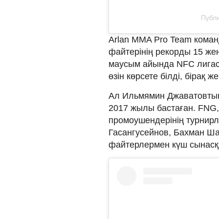
Публи
Arlan MMA Pro Team коман
файтерінің рекорды 15 жең
маусым айында NFC лигас
өзін көрсете білді, бірақ 
Ал Ильмямин Джаватовтың 
2017 жылы бастаған. FNG, 
промоушендерінің турнирл
Гасангусейнов, Бахман Ш
файтерлермен күш сынасқ