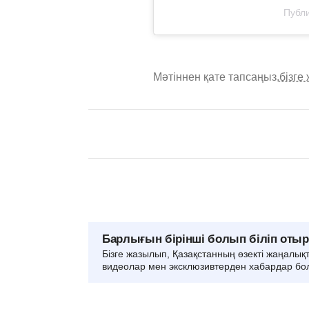
Публи
Мәтіннен қате тапсаңыз,
бізге
Барлығын бірінші болып біліп оты
Бізге жазылып, Қазақстанның өзекті жаңалық
видеолар мен эксклюзивтерден хабардар бо