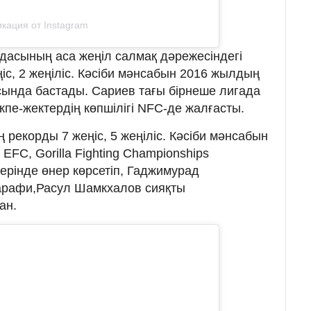
кация от Instagram
дасының аса жеңіл салмақ дәрежесіндегі
іс, 2 жеңіліс. Кәсіби мәнсабын 2016 жылдың
ында бастады. Сариев тағы бірнеше лигада
жекпе-жектердің көпшілігі NFC-де жалғасты.
рекорды 7 жеңіс, 5 жеңіліс. Кәсіби мәнсабын
EFC, Gorilla Fighting Championships
ерінде өнер көрсетіп, Гаджимурад
арафи,Расул Шамкхалов сияқты
ан.