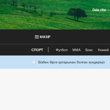
МӘЗІР
СПОРТ
Футбол
ММА
Бокс
Хоккей
Бізбен бірге қатарынан болған күндеріңіз