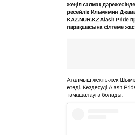
жеңіл салмақ дәрежесінд
ресейлік Ильмямин Джава
KAZ.NUR.KZ Alash Pride 
парақшасына сілтеме жас
Аталмыш жекпе-жек Шымк
өтеді. Кездесуді Alash Pr
тамашалауға болады.