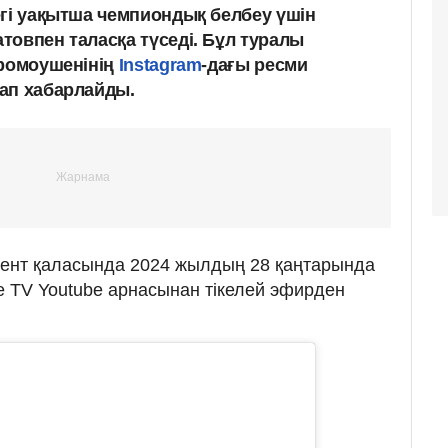
егі уақытша чемпиондық белбеу үшін
товпен таласқа түседі. Бұл туралы
промоушенінің
Instagram
-дағы ресми
ап хабарлайды.
ент қаласында 2024 жылдың 28 қаңтарында
ide TV Youtube арнасынан тікелей эфирден