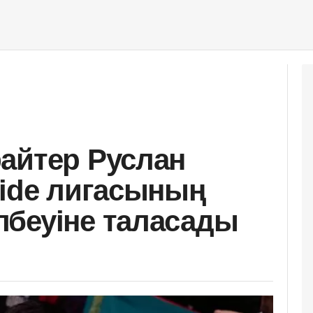
айтер Руслан
ride лигасының
беуіне таласады