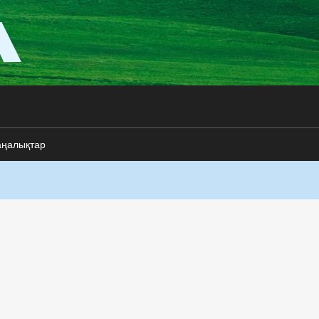
аңалықтар