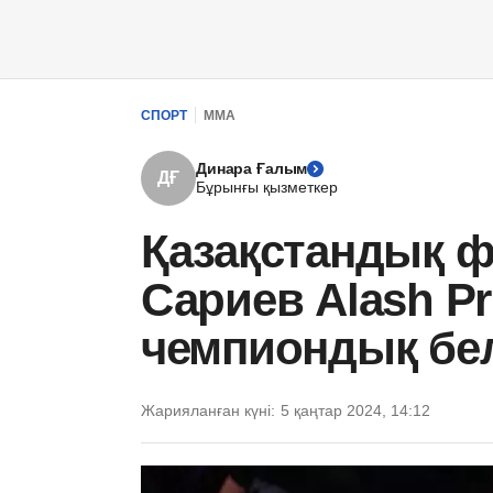
СПОРТ
ММА
Динара Ғалым
ДҒ
Бұрынғы қызметкер
Қазақстандық ф
Сариев Alash P
чемпиондық бел
Жарияланған күні:
5 қаңтар 2024, 14:12