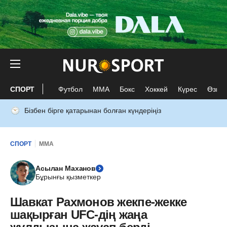
СПОРТ
Футбол
ММА
Бокс
Хоккей
Күрес
Өзге 
Бізбен бірге қатарынан болған күндеріңіз
СПОРТ
ММА
Асылан Маханов
Бұрынғы қызметкер
Шавкат Рахмонов жекпе-жекке
шақырған UFC-дің жаңа