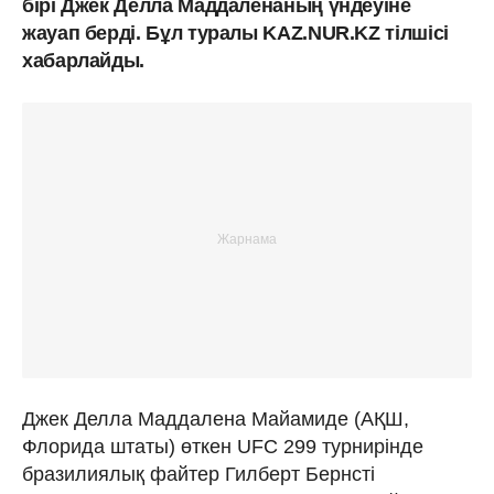
бірі Джек Делла Маддаленаның үндеуіне
жауап берді. Бұл туралы KAZ.NUR.KZ тілшісі
хабарлайды.
Джек Делла Маддалена Майамиде (АҚШ,
Флорида штаты) өткен UFC 299 турнирінде
бразилиялық файтер Гилберт Бернсті