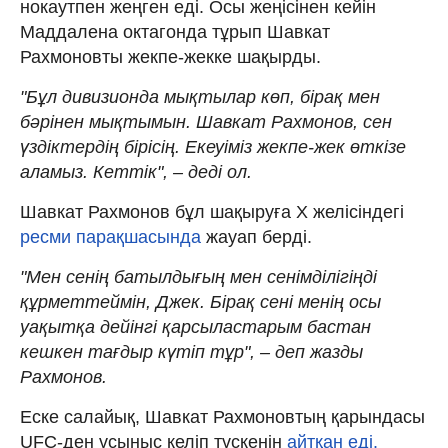
нокаутпен жеңген еді. Осы жеңісінен кейін
Маддалена октагонда тұрып Шавкат
Рахмоновты жекпе-жекке шақырды.
"Бұл дивизионда мықтылар көп, бірақ мен
бәрінен мықтымын. Шавкат Рахмонов, сен
үздіктердің бірісің. Екеуіміз жекпе-жек өткізе
аламыз. Кеттік", – деді ол.
Шавкат Рахмонов бұл шақыруға X желісіндегі
ресми парақшасында
жауап берді.
"Мен сенің батылдығың мен сенімділігіңді
құрметтеймін, Джек. Бірақ сені менің осы
уақытқа дейінгі қарсыластарым бастан
кешкен тағдыр күтіп тұр", – деп жазды
Рахмонов.
Еске салайық, Шавкат Рахмоновтың қарындасы
UFC-ден ұсыныс келіп түскенін
айтқан еді.