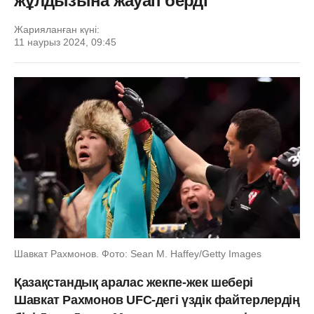
жұлдызына жауап берді
Жарияланған күні:
11 наурыз 2024, 09:45
Шавкат Рахмонов. Фото: Sean M. Haffey/Getty Images
Қазақстандық аралас жекпе-жек шебері
Шавкат Рахмонов UFC-дегі үздік файтерлердің