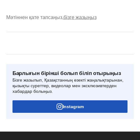
Мәтіннен қате тапсаңыз,
бізге жазыңыз
Барлығын бірінші болып біліп отырыңыз
Бізге жазылып, Қазақстанның өзекті жаңалықтарынан,
қызықты суреттер, видеолар мен эксклюзивтерден
хабардар болыңыз.
Instagram