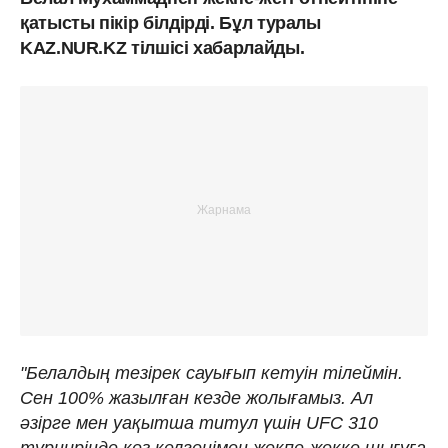
қатысты пікір білдірді. Бұл туралы
KAZ.NUR.KZ тілшісі хабарлайды.
"Белалдың тезірек сауығып кетуін тілеймін.
Сен 100% жазылған кезде жолығамыз. Ал
әзірге мен уақытша титул үшін UFC 310
турнирінде кез келгенімен жекпе-жекке шығуға