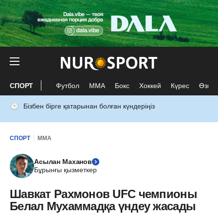
СПОРТ
Футбол
ММА
Бокс
Хоккей
Күрес
Өзге 
Бізбен бірге қатарынан болған күндеріңіз
СПОРТ
ММА
Асылан Маханов
Бұрынғы қызметкер
Шавкат Рахмонов UFC чемпионы
Белал Мухаммадқа үндеу жасады