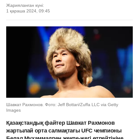
Жарияланған күні:
1 қараша 2024, 09:45
Шавкат Рахмонов. Фото: Jeff Bottari/Zuffa LLC via Getty
Images
Қазақстандық файтер Шавкат Рахмонов
жартылай орта салмақтағы UFC чемпионы
Белал Мухаммадпен жекпе-жегі өтпейтініне