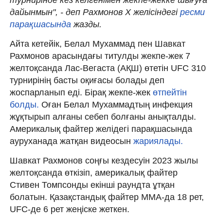
дайынмын", - деп Рахмонов X желісіндегі
ресми
парақшасында
жазды.
Айта кетейік, Белал Мухаммад пен Шавкат
Рахмонов арасындағы титулды жекпе-жек 7
желтоқсанда Лас-Вегаста (АҚШ) өтетін UFC 310
турнирінің басты оқиғасы болады деп
жоспарланып еді. Бірақ жекпе-жек
өтпейтін
болды.
Оған Белал Мухаммадтың инфекция
жұқтырып алғаны себеп болғаны анықталды.
Америкалық файтер желідегі парақшасында
ауруханада жатқан видеосын
жариялады.
Шавкат Рахмонов соңғы кездесуін 2023 жылы
желтоқсанда өткізіп, америкалық файтер
Стивен Томпсонды екінші раундта ұтқан
болатын. Қазақстандық файтер MMA-да 18 рет,
UFC-де 6 рет жеңіске жеткен.