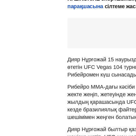
парақшасына
сілтеме жас
Дияр Нұрғожай 15 наурыз
өтетін UFC Vegas 104 тур
Рибейромен күш сынасады
Рибейро MMA-дағы кәсіби 
жекте жеңіп, жетеуінде же
жылдың қарашаcында UFC Fi
кезде бразилиялық файте
шешімімен жеңген болаты
Дияр Нұрғожай былтыр қаз