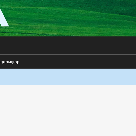
аңалықтар