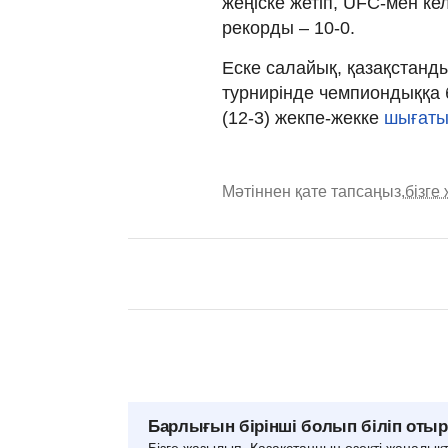
жеңіске жетіп, UFC-мен к
рекорды – 10-0.
Еске салайық, қазақстанд
турнирінде чемпиондыққа 
(12-3) жекпе-жекке
шығаты
Мәтіннен қате тапсаңыз,
бізге
Барлығын бірінші болып біліп оты
Бізге жазылып, Қазақстанның өзекті жаңалық