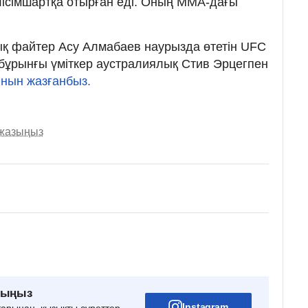
елісімшартқа отырған еді. Оның MMA-дағы
ық файтер Асу Алмабаев наурызда өтетін UFC
бұрынғы үміткер аустралиялық Стив Эрцегпен
нын жазғанбыз.
 жазыңыз
рыңыз
Instagram
тарынан, қызықты суреттер,