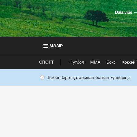
МӘЗІР
СПОРТ
Футбол
ММА
Бокс
Хоккей
Бізбен бірге қатарынан болған күндеріңіз