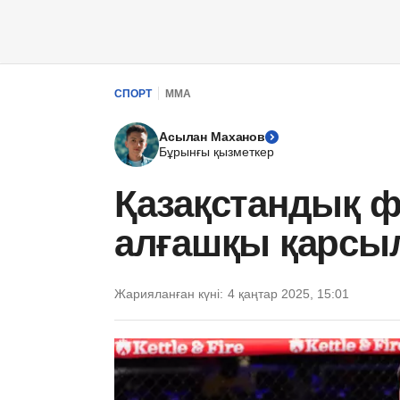
СПОРТ
ММА
Асылан Маханов
Бұрынғы қызметкер
Қазақстандық ф
алғашқы қарсы
Жарияланған күні:
4 қаңтар 2025, 15:01