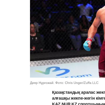
Дияр Нұрғожай. Фото: Chris Unger/Zuffa LLC
Қазақстандық аралас жек
алғашқы жекпе-жегін кімге
KAZ.NUR.KZ cпортшының 