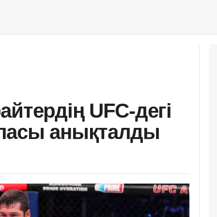
айтердің UFC-дегі
ласы анықталды