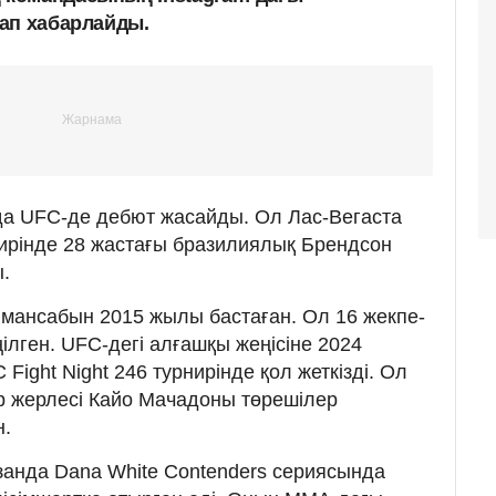
ап хабарлайды.
да UFC-де дебют жасайды. Ол Лас-Вегаста
нирінде 28 жастағы бразилиялық Брендсон
.
мансабын 2015 жылы бастаған. Ол 16 жекпе-
ңілген. UFC-дегі алғашқы жеңісіне 2024
ght Night 246 турнирінде қол жеткізді. Ол
р жерлесі Кайо Мачадоны төрешілер
н.
анда Dana White Contenders сериясында