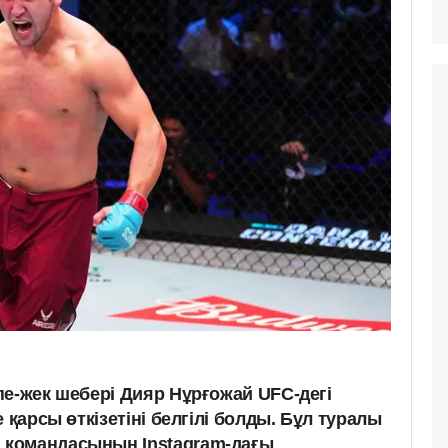
пе-жек шебері Дияр Нұрғожай UFC-дегі
 қарсы өткізетіні белгілі болды. Бұл туралы
командасының Instagram-дағы