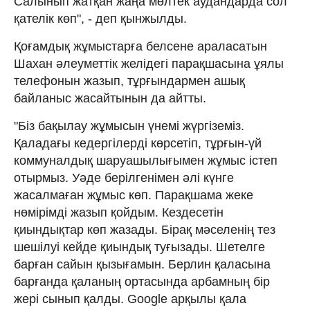
Салынып жатқан жаңа мөлтек аудандарда сол
қателік көп", - деп қынжылды.
Қоғамдық жұмыстарға белсене араласатын
Шахан әлеуметтік желідегі парақшасына ұялы
телефонын жазып, тұрғындармен ашық
байланыс жасайтынын да айтты.
"Біз бақылау жұмысын үнемі жүргіземіз.
Қаладағы кедергілерді көрсетіп, тұрғын-үй
коммуналдық шаруашылығымен жұмыс істеп
отырмыз. Уәде берілгенімен әлі күнге
жасалмаған жұмыс көп. Парақшама жеке
нөмірімді жазып қойдым. Кездесетін
қиындықтар көп жазады. Бірақ мәселенің тез
шешілуі кейде қиындық туғызады. Шетелге
барған сайын қызығамын. Берлин қаласына
барғанда қаланың ортасында арбамның бір
жері сынып қалды. Google арқылы қала