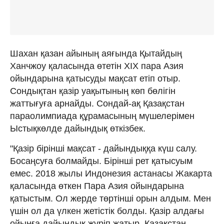
Шахан қазан айының аяғында Қытайдың
Ханчжоу қаласында өтетін XIX пара Азия
ойындарына қатысуды мақсат етіп отыр.
Сондықтан қазір уақытының көп бөлігін
жаттығуға арнайды. Сондай-ақ Қазақстан
параолимпиада құрамасының мүшелерімен
Ыстықкөлде дайындық өткізбек.
"Қазір бірінші мақсат - дайындыққа күш салу.
Босаңсуға болмайды. Бірінші рет қатысуым
емес. 2018 жылы Индонезия астанасы Жакарта
қаласында өткен Пара Азия ойындарына
қатыстым. Ол жерде төртінші орын алдым. Мен
үшін ол да үлкен жетістік болды. Қазір алдағы
ойынға дайындық жүріп жатыр. Қазақстан