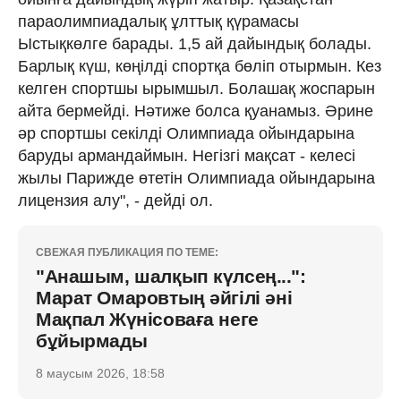
параолимпиадалық ұлттық қүрамасы
Ыстықкөлге барады. 1,5 ай дайындық болады.
Барлық күш, көңілді спортқа бөліп отырмын. Кез
келген спортшы ырымшыл. Болашақ жоспарын
айта бермейді. Нәтиже болса қуанамыз. Әрине
әр спортшы секілді Олимпиада ойындарына
баруды армандаймын. Негізгі мақсат - келесі
жылы Парижде өтетін Олимпиада ойындарына
лицензия алу", - дейді ол.
СВЕЖАЯ ПУБЛИКАЦИЯ ПО ТЕМЕ:
"Анашым, шалқып күлсең...":
Марат Омаровтың әйгілі әні
Мақпал Жүнісоваға неге
бұйырмады
8 маусым 2026, 18:58