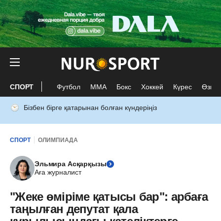
СПОРТ
Футбол
ММА
Бокс
Хоккей
Күрес
Өзге 
Бізбен бірге қатарынан болған күндеріңіз
СПОРТ
ОЛИМПИАДА
Эльмира Асқарқызы
Аға журналист
"Жеке өміріме қатысы бар": арбаға
таңылған депутат қала