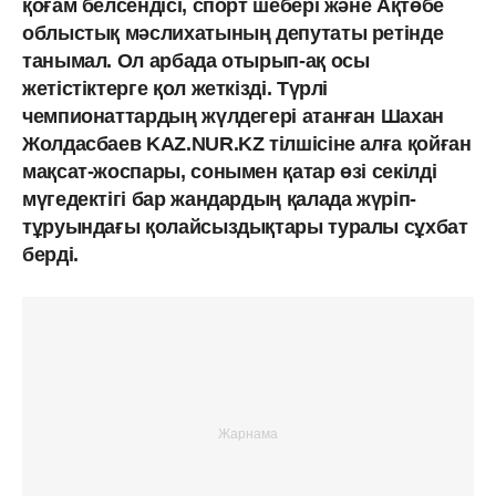
қоғам белсендісі, спорт шебері және Ақтөбе
облыстық мәслихатының депутаты ретінде
танымал. Ол арбада отырып-ақ осы
жетістіктерге қол жеткізді. Түрлі
чемпионаттардың жүлдегері атанған Шахан
Жолдасбаев KAZ.NUR.KZ тілшісіне алға қойған
мақсат-жоспары, сонымен қатар өзі секілді
мүгедектігі бар жандардың қалада жүріп-
тұруындағы қолайсыздықтары туралы cұхбат
берді.