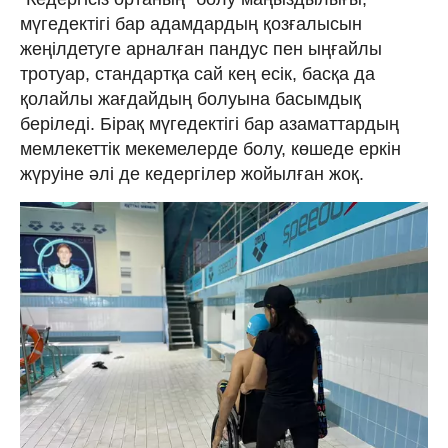
мүгедектігі бар адамдардың қозғалысын
жеңілдетуге арналған пандус пен ыңғайлы
тротуар, стандартқа сай кең есік, басқа да
қолайлы жағдайдың болуына басымдық
беріледі. Бірақ мүгедектігі бар азаматтардың
мемлекеттік мекемелерде болу, көшеде еркін
жүруіне әлі де кедергілер жойылған жоқ.