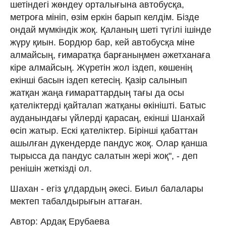
шетіндегі жөндеу орталығына автобусқа,
метроға мініп, өзім еркін барып келдім. Бізде
ондай мүмкіндік жоқ. Қаланың шеті түгілі ішінде
жүру қиын. Бордюр бар, кей автобусқа міне
алмайсың, ғимаратқа барғаныңмен әжетханаға
кіре алмайсың. Жүретін жол іздеп, көшенің
екінші басын іздеп кетесің. Қазір салынып
жатқан жаңа ғимараттардың тағы да осы
қателіктерді қайталап жатқаны өкінішті. Батыс
ауданындағы үйлерді қарасаң, екінші Шанхай
өсіп жатыр. Ескі қателіктер. Бірінші қабаттан
ашылған дүкендерде пандус жоқ. Олар қанша
тырысса да пандус салатын жері жоқ", - деп
ренішін жеткізді ол.
Шахан - егіз ұлдардың әкесі. Биыл балалары
мектеп табалдырығын аттаған.
Автор: Ардақ Ерубаева