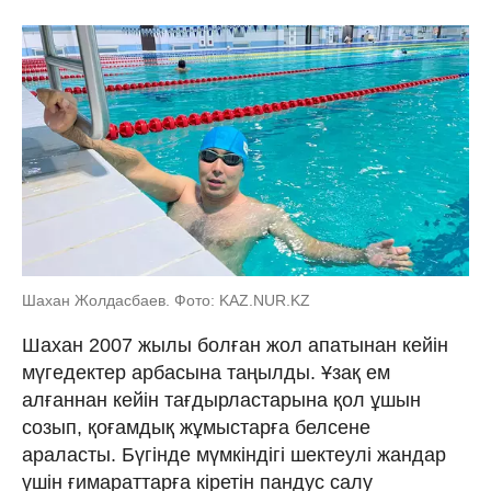
Шахан Жолдасбаев. Фото: KAZ.NUR.KZ
Шахан 2007 жылы болған жол апатынан кейін
мүгедектер арбасына таңылды. Ұзақ ем
алғаннан кейін тағдырластарына қол ұшын
созып, қоғамдық жұмыстарға белсене
араласты. Бүгінде мүмкіндігі шектеулі жандар
үшін ғимараттарға кіретін пандус салу