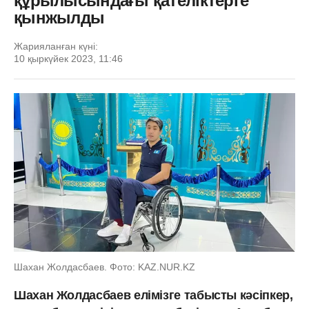
құрылысындағы қателіктерге
қынжылды
Жарияланған күні:
10 қыркүйек 2023, 11:46
Шахан Жолдасбаев. Фото: KAZ.NUR.KZ
Шахан Жолдасбаев елімізге табысты кәсіпкер,