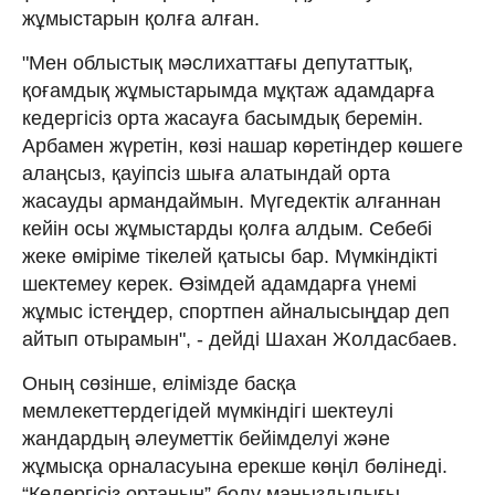
жұмыстарын қолға алған.
"Мен облыстық мәслихаттағы депутаттық,
қоғамдық жұмыстарымда мұқтаж адамдарға
кедергісіз орта жасауға басымдық беремін.
Арбамен жүретін, көзі нашар көретіндер көшеге
алаңсыз, қауіпсіз шыға алатындай орта
жасауды армандаймын. Мүгедектік алғаннан
кейін осы жұмыстарды қолға алдым. Себебі
жеке өміріме тікелей қатысы бар. Мүмкіндікті
шектемеу керек. Өзімдей адамдарға үнемі
жұмыс істеңдер, спортпен айналысыңдар деп
айтып отырамын", - дейді Шахан Жолдасбаев.
Оның сөзінше, елімізде басқа
мемлекеттердегідей мүмкіндігі шектеулі
жандардың әлеуметтік бейімделуі және
жұмысқа орналасуына ерекше көңіл бөлінеді.
“Кедергісіз ортаның” болу маңыздылығы,