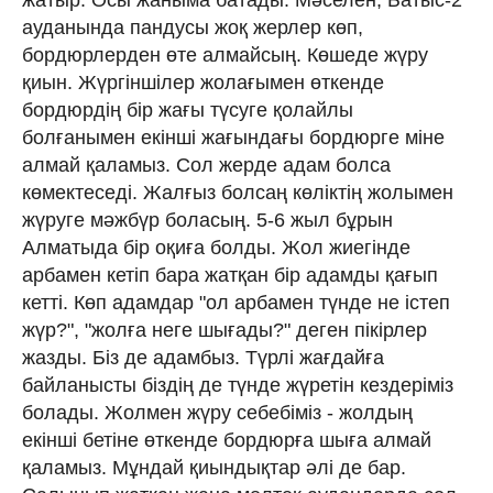
жатыр. Осы жаныма батады. Мәселен, Батыс-2
ауданында пандусы жоқ жерлер көп,
бордюрлерден өте алмайсың. Көшеде жүру
қиын. Жүргіншілер жолағымен өткенде
бордюрдің бір жағы түсуге қолайлы
болғанымен екінші жағындағы бордюрге міне
алмай қаламыз. Сол жерде адам болса
көмектеседі. Жалғыз болсаң көліктің жолымен
жүруге мәжбүр боласың. 5-6 жыл бұрын
Алматыда бір оқиға болды. Жол жиегінде
арбамен кетіп бара жатқан бір адамды қағып
кетті. Көп адамдар "ол арбамен түнде не істеп
жүр?", "жолға неге шығады?" деген пікірлер
жазды. Біз де адамбыз. Түрлі жағдайға
байланысты біздің де түнде жүретін кездеріміз
болады. Жолмен жүру себебіміз - жолдың
екінші бетіне өткенде бордюрға шыға алмай
қаламыз. Мұндай қиындықтар әлі де бар.