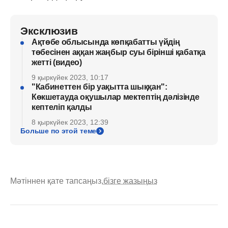
Эксклюзив
Ақтөбе облысында көпқабатты үйдің
төбесінен аққан жаңбыр суы бірінші қабатқа
жетті (видео)
9 қыркүйек 2023, 10:17
"Кабинеттен бір уақытта шыққан":
Көкшетауда оқушылар мектептің дәлізінде
кептеліп қалды
8 қыркүйек 2023, 12:39
Больше по этой теме
Мәтіннен қате тапсаңыз,
бізге жазыңыз