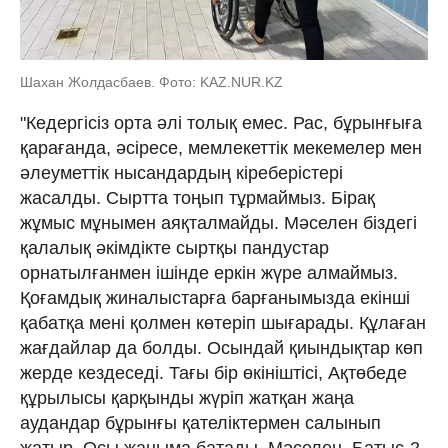
Шахан Жолдасбаев. Фото: KAZ.NUR.KZ
"Кедергісіз орта әлі толық емес. Рас, бұрынғыға
қарағанда, әсіресе, мемлекеттік мекемелер мен
әлеуметтік нысандардың кіреберістері
жасалды. Сыртта тоңып тұрмаймыз. Бірақ
жұмыс мұнымен аяқталмайды. Мәселен біздегі
қалалық әкімдікте сыртқы пандустар
орнатылғанмен ішінде еркін жүре алмаймыз.
Қоғамдық жиналыстарға барғанымызда екінші
қабатқа мені қолмен көтеріп шығарады. Құлаған
жағдайлар да болды. Осындай қиындықтар көп
жерде кездеседі. Тағы бір өкініштісі, Ақтөбеде
құрылысы қарқынды жүріп жатқан жаңа
аудандар бұрынғы қателіктермен салынып