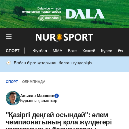
СПОРТ
Футбол
ММА
Бокс
Хоккей
Күрес
Өзге 
Бізбен бірге қатарынан болған күндеріңіз
СПОРТ
ОЛИМПИАДА
Асылан Маханов
Бұрынғы қызметкер
"Қазіргі деңгей осындай": әлем
чемпионатының қола жүлдегері