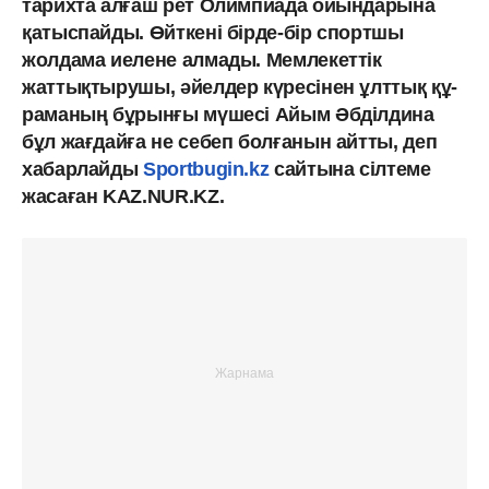
тарихта алғаш рет Олимпиада ойындарына
қатыспайды. Өйткені бірде-бір спортшы
жолдама иелене алмады. Мемле­кет­тік
жаттықтырушы, әйел­дер күресінен ұлттық құ­
ра­маның бұрынғы мүше­сі Айым Әбділдина
бұл жағдайға не себеп болғанын айтты, деп
хабарлайды
Sportbugin.kz
сайтына сілтеме
жасаған KAZ.NUR.KZ.