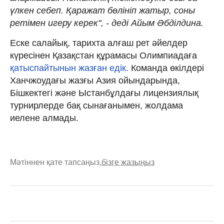
үлкен себеп. Қаражат бөлініп жа­тыр, соны
ретімен игеру керек", - деді Айым Әбділдина.
Еске салайық, тарихта алғаш рет әйелдер
күресінен Қазақстан құрамасы Олимпиадаға
қатыспайтынын жазған едік.
Команда өкілдері
Ханчжоудағы жаз­ғы Азия ойын­дарында,
Бішкектегі және Ыстан­бұл­дағы лицензиялық
турнирлерде бақ сынағанымен, жолдама
иелене алмады.
Мәтіннен қате тапсаңыз,
бізге жазыңыз