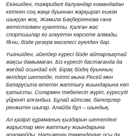
Екіншіден, тәжірибелі балуандар ко­мандадан
кеткен соң жаңа буыннан жарқырап ешкім
шыққан жоқ. Жәмила Бақ­бергенова ғана
жетістігімен қуант­ты. Қалған жас
спортшылар өз әлеуетін көрсете алмады.
Яғни, бізде резерв мә­се­лесі әуелден бар.
Үшіншіден, әйелдер күресі бізде ай­тарлықтай
жақсы дамымаған. Біз күре­сіп бастағанда да
жағдай осындай еді. Бірақ біздің буынның
өкілдері шет­елде, тіпті мына Ресей мен
Беларусьта өте­тін жат­ты­ғу жиындарына көп
қа­тыс­ты. Со­лар­мен төбелесіп жүріп, кү­ре­­суді
үйреніп алғанбыз. Бұлай айтсам, бап­кер­лер
ренжитін шығар. Алайда бұл – шын­дық.
Ал қазіргі құраманың қыздарын шет­елдегі
жарыстар мен жаттығу жиын­дарына
апармайды. Нәтиженің тө­мендеуіне осы да