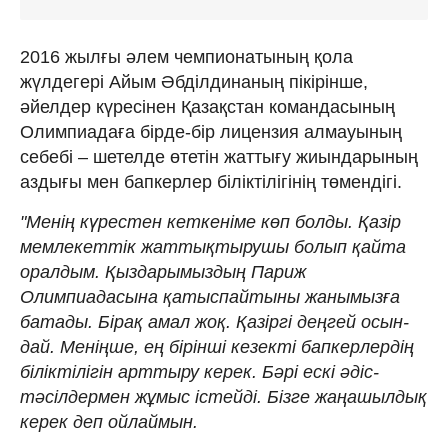
2016 жыл­ғы әлем чемпионатының қола
жүлдегері Айым Әбділдинаның пікірінше,
әйелдер күресінен Қазақстан ко­ман­дасының
Олимпиадаға бірде-бір лицензия алмауының
себебі – шетелде өтетін жат­тығу жиындарының
аздығы мен бап­керлер біліктілігінің төмендігі.
"Менің күрестен кеткеніме көп бол­­ды. Қазір
мемлекеттік жаттықтыру­шы болып қайта
оралдым. Қыздары­мыз­дың Париж
Олимпиадасына қа­тыс­пайтыны жанымызға
батады. Бірақ амал жоқ. Қазіргі деңгей осын­
дай. Меніңше, ең бірінші кезек­ті бапкерлердің
біліктілігін арттыру керек. Бәрі ескі әдіс-
тәсілдермен жұ­­мыс істейді. Бізге жаңашылдық
ке­рек деп ойлаймын.