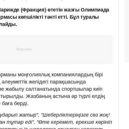
арижде (Франция) өтетін жазғы Олимпиада
асы көпшілікті тәнті етті. Бұл туралы
рлайды.
рманы моңғолиялық компаниялардың бірі
әлеуметтік желідегі парақшасында
е жабылу салтанатында спортшылар киіп
тырылды. Жазбаның астына әр түрлі елдің
е баға берді.
ударып жатыр", "Шеберліктеріңізге сөз жоқ!
ан тұтар еді", "Өте керемет, ерекше көрініп