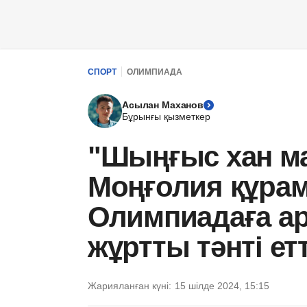
СПОРТ
ОЛИМПИАДА
Асылан Маханов
Бұрынғы қызметкер
"Шыңғыс хан мақ
Моңғолия құра
Олимпиадаға ар
жұртты тәнті етт
Жарияланған күні:
15 шілде 2024, 15:15