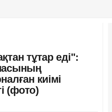
тан тұтар еді":
масының
налған киімі
і (фото)