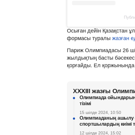
Публи
Осыған дейін Қазақстан 
формасы туралы
жазған ед
Париж Олимпиадасы 26 ші
жылдықтың басты бәсекес
қорғайды. Ел қоржынында 
XXXIII жазғы Олим
Олимпиада ойындарына
тізімі
15 шілде 2024, 10:50
Олимпиаданың ашылу с
спортшылардың киімі
12 шілде 2024, 15:02