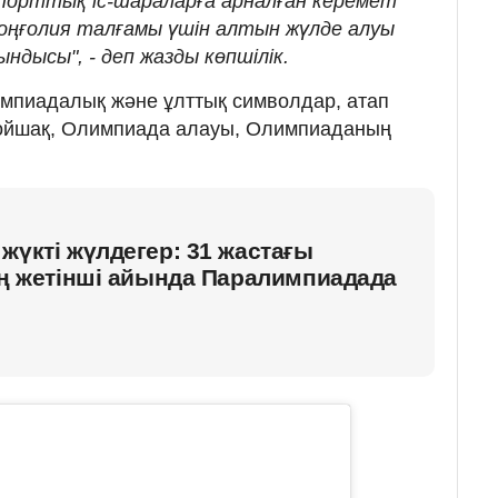
спорттық іс-шараларға арналған керемет
Моңғолия талғамы үшін алтын жүлде алуы
ндысы", - деп жазды көпшілік.
импиадалық және ұлттық символдар, атап
 мойшақ, Олимпиада алауы, Олимпиаданың
жүкті жүлдегер: 31 жастағы
ің жетінші айында Паралимпиадада