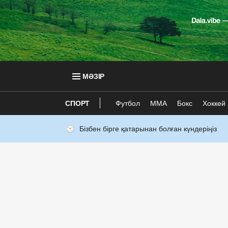
МӘЗІР
СПОРТ
Футбол
ММА
Бокс
Хоккей
Бізбен бірге қатарынан болған күндеріңіз