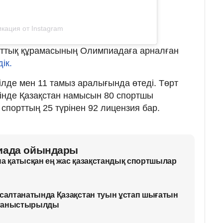
кация от Instagram
ұлттық құрамасының Олимпиадаға арналған
ік.
лде мен 11 тамыз аралығында өтеді. Төрт
інде Қазақстан намысын 80 спортшы
спорттың 25 түрінен 92 лицензия бар.
пиада ойындары
 қатысқан ең жас қазақстандық спортшылар
алтанатында Қазақстан туын ұстап шығатын
 таныстырылды