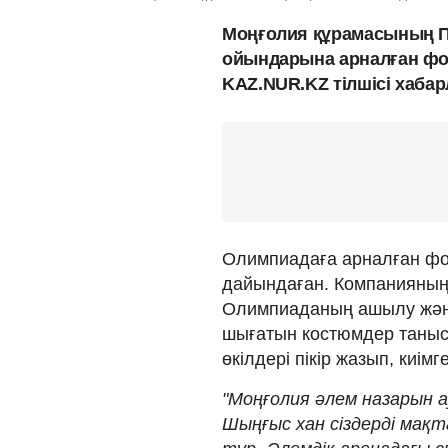
Моңғолия құрамасының П
ойындарына арналған форм
KAZ.NUR.KZ тілшісі хаба
Олимпиадаға арналған фо
дайындаған. Компанияның 
Олимпиаданың ашылу жән
шығатын костюмдер таныс
өкілдері пікір жазып, киімг
"Моңғолия әлем назарын а
Шыңғыс хан сіздерді мақт