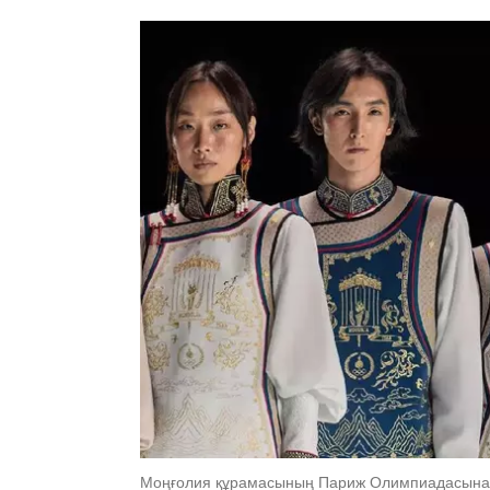
Моңғолия құрамасының Париж Олимпиадасына а