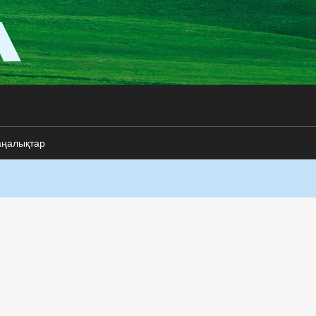
аңалықтар