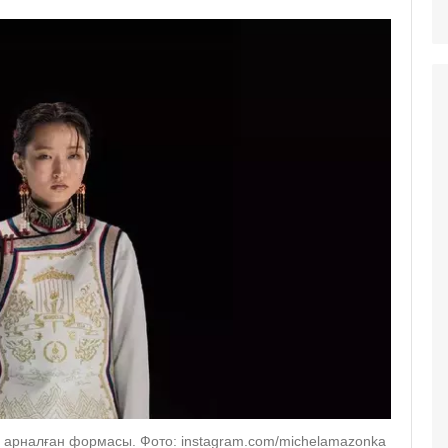
рналған формасы. Фото: instagram.com/michelamazonka