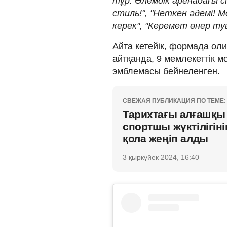
тұр. Әлемдік аренадағы 
стиль!", "Неткен әдемі! 
керек", "Керемет өнер туы
Айта кетейік, формада ол
айтқанда, 9 мемлекеттік
эмблемасы бейнеленген.
СВЕЖАЯ ПУБЛИКАЦИЯ ПО ТЕМЕ:
Тарихтағы алғашқы 
спортшы жүктілігін
қола жеңіп алды
3 қыркүйек 2024, 16:40