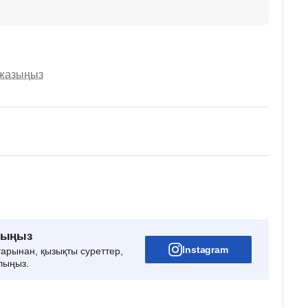
 жазыңыз
рыңыз
Instagram
тарынан, қызықты суреттер,
лыңыз.