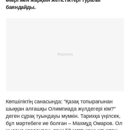
баяндайды.
Көпшіліктің санасында: "Қазақ топырағынан
шыққан алғашқы Олимпиада жүлдегері кім?"
деген сұрақ туындауы мүмкін. Тарихқа үңілсек,
бұл мәртебеге ие болған – Махмұд Омаров. Ол