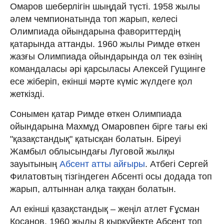
Омаров шеберлігін шыңдай түсті. 1958 жылы
әлем чемпионатында топ жарып, келесі
Олимпиада ойындарына фавориттердің
қатарында аттанды. 1960 жылы Римде өткен
жазғы Олимпиада ойындарында ол тек өзінің
командаласы әрі қарсыласы Алексей Гущинге
есе жіберіп, екінші мәрте күміс жүлдеге қол
жеткізді.
Сонымен қатар Римде өткен Олимпиада
ойындарына Махмұд Омаровпен бірге тағы екі
"қазақстандық" қатысқан болатын. Біреуі
Жамбыл облысындағы Луговой жылқы
зауытының
Абсент атты айғыры
. Атбегі Сергей
Филатовтың тізгіндеген Абсенті осы додада топ
жарып, алтыннан алқа таққан болатын.
Ал екінші қазақстандық – жеңіл атлет Ғұсман
Қосанов. 1960 жылы 8 қыркүйекте Абсент топ