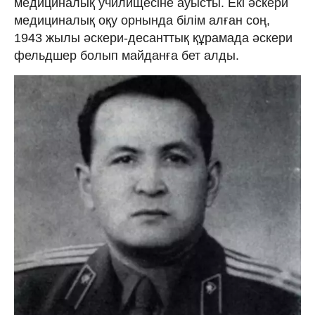
медициналық училищесіне ауысты. Екі әскери
медициналық оқу орнында білім алған соң,
1943 жылы әскери-десанттық құрамада әскери
фельдшер болып майданға бет алды.