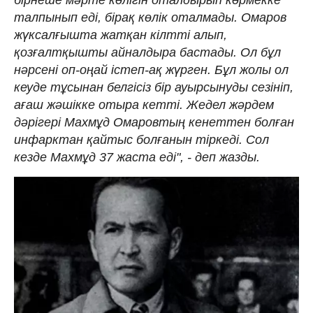
бірнеше мәрте көлігін оталдырып көрмекке
талпынып еді, бірақ көлік оталмады. Омаров
жүксалғышта жатқан кілтті алып,
қозғалтқышты айналдыра бастады. Ол бұл
нәрсені оп-оңай істеп-ақ жүрген. Бұл жолы ол
кеуде тұсынан белгісіз бір ауырсынуды сезініп,
ағаш жәшікке отыра кетті. Жедел жәрдем
дәрігері Махмұд Омаровтың кенеттен болған
инфарктан қайтыс болғанын тіркеді. Сол
кезде Махмұд 37 жаста еді", - деп жазды.