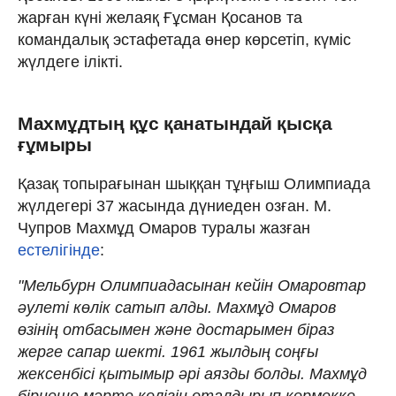
жарған күні желаяқ Ғұсман Қосанов та
командалық эстафетада өнер көрсетіп, күміс
жүлдеге ілікті.
Махмұдтың құс қанатындай қысқа
ғұмыры
Қазақ топырағынан шыққан тұңғыш Олимпиада
жүлдегері 37 жасында дүниеден озған. М.
Чупров Махмұд Омаров туралы жазған
естелігінде
:
"Мельбурн Олимпиадасынан кейін Омаровтар
әулеті көлік сатып алды. Махмұд Омаров
өзінің отбасымен және достарымен біраз
жерге сапар шекті. 1961 жылдың соңғы
жексенбісі қытымыр әрі аязды болды. Махмұд