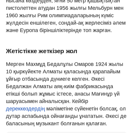
нысана көздеуден, яғни 50 метр қашықтықтан
пистолеттен атудан 1956 жылғы Мельбурн мен
1960 жылғы Рим олимпиадаларының күміс
жүлдесін еншілеген, сондай-ақ жерлесіміз әлем
және Еуропа біріншіліктерінде топ жарған.
Жетістікке жеткізер жол
Мерген Махмұд Бедалұлы Омаров 1924 жылы
10 қыркүйекте Алматы қаласында қарапайым
ұйғыр отбасында дүниеге келген. Әкесі
Бедалжан Алматы аяқ-киім фабрикасында
етікші болып жұмыс істесе, анасы Мағинұр үй
шаруасымен айналысқан. Кейбір
дереккөздердің
мәліметіне сүйенетін болсақ, ол
дутар аспабында ойнағанды ұнататын. Әкесі де
баласының музыкант болғанын қалаған.