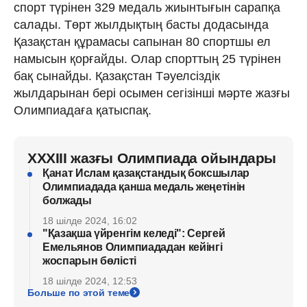
спорт түрінен 329 медаль жиынтығын сарапқа
салады. Төрт жылдықтың басты додасында
Қазақстан құрамасы сапынан 80 спортшы ел
намысын қорғайды. Олар спорттың 25 түрінен
бақ сынайды. Қазақстан Тәуелсіздік
жылдарынан бері осымен сегізінші мәрте жазғы
Олимпиадаға қатыспақ.
XXXIII жазғы Олимпиада ойындары
Қанат Ислам қазақстандық боксшылар
Олимпиадада қанша медаль жеңетінін
болжады
18 шілде 2024, 16:02
"Қазақша үйренгім келеді": Сергей
Емельянов Олимпиададан кейінгі
жоспарын бөлісті
18 шілде 2024, 12:53
Больше по этой теме