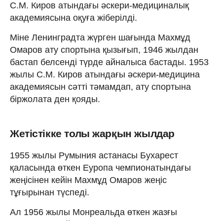
С.М. Киров атындағы әскери-медициналық
академиясына оқуға жіберілді.
Міне Ленинградта жүрген шағында Махмұд
Омаров ату спортына қызығып, 1946 жылдан
бастап белсенді түрде айналыса бастады. 1953
жылы С.М. Киров атындағы әскери-медицина
академиясын сәтті тәмамдап, ату спортына
біржолата ден қояды.
Жетістікке толы жарқын жылдар
1955 жылы Румыния астанасы Бухарест
қаласында өткен Еуропа чемпионатындағы
жеңісінен кейін Махмұд Омаров жеңіс
тұғырынан түспеді.
Ал 1956 жылы Монреальда өткен жазғы