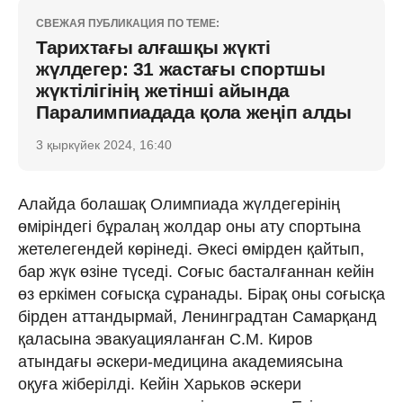
СВЕЖАЯ ПУБЛИКАЦИЯ ПО ТЕМЕ:
Тарихтағы алғашқы жүкті
жүлдегер: 31 жастағы спортшы
жүктілігінің жетінші айында
Паралимпиадада қола жеңіп алды
3 қыркүйек 2024, 16:40
Алайда болашақ Олимпиада жүлдегерінің
өміріндегі бұралаң жолдар оны ату спортына
жетелегендей көрінеді. Әкесі өмірден қайтып,
бар жүк өзіне түседі. Соғыс басталғаннан кейін
өз еркімен соғысқа сұранады. Бірақ оны соғысқа
бірден аттандырмай, Ленинградтан Самарқанд
қаласына эвакуацияланған С.М. Киров
атындағы әскери-медицина академиясына
оқуға жіберілді. Кейін Харьков әскери