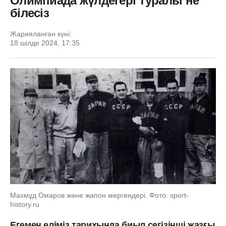
Олимпиада жүлдегері туралы не
білесіз
Жарияланған күні:
18 шілде 2024, 17:35
Махмұд Омаров және жапон мергендері. Фото: sport-
history.ru
Егемен еліміз тарихында биыл сегізінші жазғы