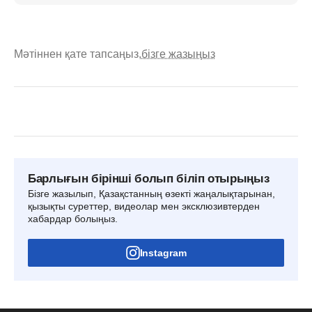
Мәтіннен қате тапсаңыз,
бізге жазыңыз
Барлығын бірінші болып біліп отырыңыз
Бізге жазылып, Қазақстанның өзекті жаңалықтарынан,
қызықты суреттер, видеолар мен эксклюзивтерден
хабардар болыңыз.
Instagram