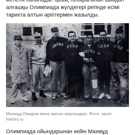
алғашқы Олимпиада жүлдегері ретінде есімі
тарихта алтын әріптермен жазылды.
Махмұд Омаров және жапон мергендері. Фото: sport-
history.ru
Олимпиада ойындарынан кейін Махмұд