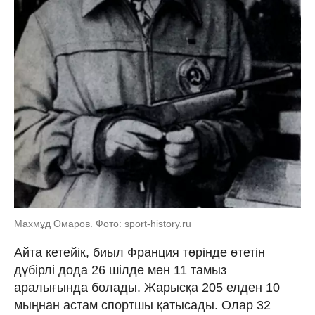
Махмұд Омаров. Фото: sport-history.ru
Айта кетейік, биыл Франция төрінде өтетін
дүбірлі дода 26 шілде мен 11 тамыз
аралығында болады. Жарысқа 205 елден 10
мыңнан астам спортшы қатысады. Олар 32