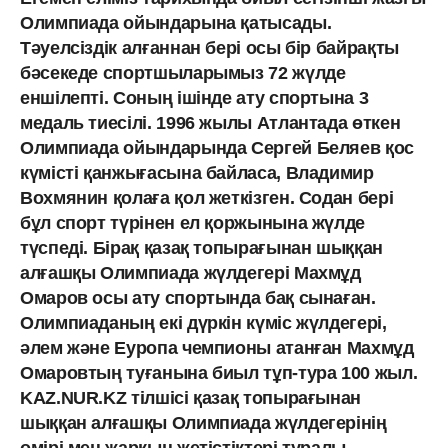
Олимпиада ойындарына қатысады.
Тәуелсіздік алғаннан бері осы бір байрақты
бәсекеде спортшыларымыз 72 жүлде
еншілепті. Соның ішінде ату спортына 3
медаль тиесілі. 1996 жылы Атлантада өткен
Олимпиада ойындарында Сергей Беляев қос
күмісті қанжығасына байласа, Владимир
Вохмянин қолаға қол жеткізген. Содан бері
бұл спорт түрінен ел қоржынына жүлде
түспеді. Бірақ қазақ топырағынан шыққан
алғашқы Олимпиада жүлдегері Махмұд
Омаров осы ату спортында бақ сынаған.
Олимпиаданың екі дүркін күміс жүлдегері,
әлем және Еуропа чемпионы атанған Махмұд
Омаровтың туғанына биыл тұп-тура 100 жыл.
KAZ.NUR.KZ тілшісі қазақ топырағынан
шыққан алғашқы Олимпиада жүлдегерінің
өмірі мен жарқын жетістіктері туралы