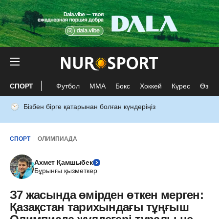
СПОРТ
Футбол
ММА
Бокс
Хоккей
Күрес
Өзге 
Бізбен бірге қатарынан болған күндеріңіз
СПОРТ
ОЛИМПИАДА
Ахмет Қамшыбек
Бұрынғы қызметкер
З7 жасында өмірден өткен мерген:
Қазақстан тарихындағы тұңғыш