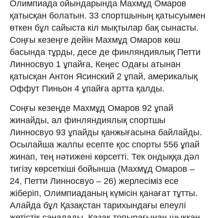
Олимпиада ойындарында Махмұд Омаров
қатысқан болатын. 33 спортшының қатысуымен
өткен бұл сайыста кіл мықтылар бақ сынасты.
Соңғы кезеңге дейін Махмұд Омаров көш
басында тұрды, десе де финляндиялық Петти
Линносвуо 1 ұпайға, Кеңес Одағы атынан
қатысқан Антон Ясинский 2 ұпай, америкалық
Оффут Пиньон 4 ұпайға артта қалды.
Соңғы кезеңде Махмұд Омаров 92 ұпай
жинайды, ал финляндиялық спортшы
Линносвуо 93 ұпайды қанжығасына байлайды.
Осылайша жалпы есепте қос спорты 556 ұпай
жинап, тең нәтижені көрсетті. Тек ондыққа дәл
тигізу көрсеткіші бойынша (Махмұд Омаров –
24, Петти Линносвуо – 26) жерлесіміз есе
жіберіп, Олимпиаданың күмісін қанағат тұтты.
Алайда бұл Қазақстан тарихындағы елеулі
жетістік саналады. Қазақ топырағынан шыққан