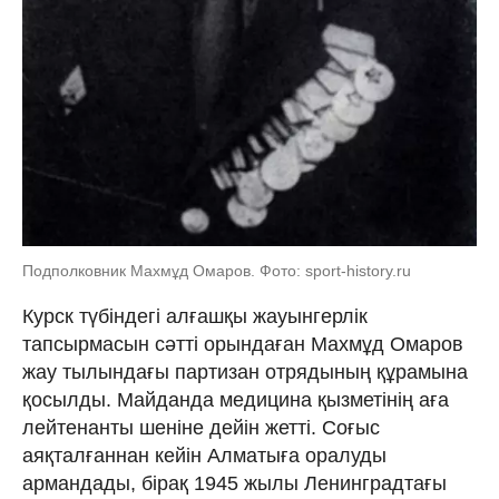
Подполковник Махмұд Омаров. Фото: sport-history.ru
Курск түбіндегі алғашқы жауынгерлік
тапсырмасын сәтті орындаған Махмұд Омаров
жау тылындағы партизан отрядының құрамына
қосылды. Майданда медицина қызметінің аға
лейтенанты шеніне дейін жетті. Соғыс
аяқталғаннан кейін Алматыға оралуды
армандады, бірақ 1945 жылы Ленинградтағы