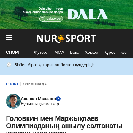
СПОРТ
Футбол
ММА
Бокс
Хоккей
Күрес
Өзге 
Бізбен бірге қатарынан болған күндеріңіз
СПОРТ
ОЛИМПИАДА
Асылан Маханов
Бұрынғы қызметкер
Головкин мен Маржықпаев
Олимпиаданың ашылу салтанаты