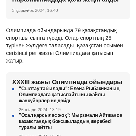
3 қыркүйек 2024, 16:40
Олимпиада ойындарында 79 қазақстандық
спортшы сынға түседі. Олар спорттың 25
түрінен жүлдеге таласады. Қазақстан осымен
сегізінші рет жазғы Олимпиадаға қатысып
жатыр.
XXXIII жазғы Олимпиада ойындары
"Сылтау табылады": Елена Рыбакинаның
Олимпиадаға қатыспайтыны жайлы
жанкүйерлер не дейді
26 шілде 2024, 13:19
"Осал қарсылас жоқ": Мырзағали Айтжанов
қазақстандық боксшылардың жеребесі
туралы айтты