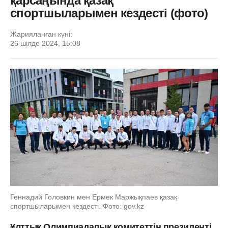
қарсаңында қазақ
спортшыларымен кездесті (фото)
Жарияланған күні:
26 шілде 2024, 15:08
Геннадий Головкин мен Ермек Маржықпаев қазақ
спортшыларымен кездесті. Фото: gov.kz
Ұлттық Олимпиадалық комитеттің президенті