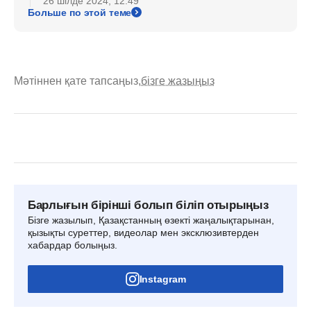
26 шілде 2024, 12:49
Больше по этой теме
Мәтіннен қате тапсаңыз,
бізге жазыңыз
Барлығын бірінші болып біліп отырыңыз
Бізге жазылып, Қазақстанның өзекті жаңалықтарынан,
қызықты суреттер, видеолар мен эксклюзивтерден
хабардар болыңыз.
Instagram