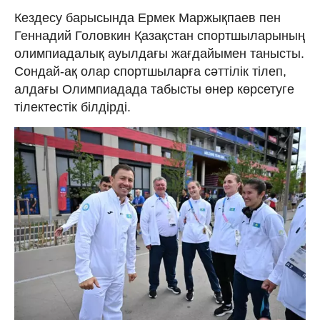
Кездесу барысында Ермек Маржықпаев пен
Геннадий Головкин Қазақстан спортшыларының
олимпиадалық ауылдағы жағдайымен танысты.
Сондай-ақ олар спортшыларға сәттілік тілеп,
алдағы Олимпиадада табысты өнер көрсетуге
тілектестік білдірді.