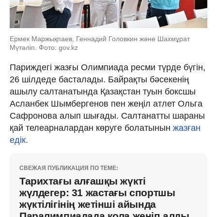
Ермек Маржықпаев, Геннадий Головкин және Шахмұрат
Мүтәліп. Фото: gov.kz
Париждегі жазғы Олимпиада ресми түрде бүгін,
26 шілдеде басталады. Байрақты бәсекенің
ашылу салтанатында Қазақстан туын боксшы
Асланбек Шымбергенов пен жеңіл атлет Ольга
Сафронова алып шығады. Салтанатты шараны
қай телеарналардан көруге болатынын
жазған
едік.
СВЕЖАЯ ПУБЛИКАЦИЯ ПО ТЕМЕ:
Тарихтағы алғашқы жүкті
жүлдегер: 31 жастағы спортшы
жүктілігінің жетінші айында
Паралимпиадада қола жеңіп алды