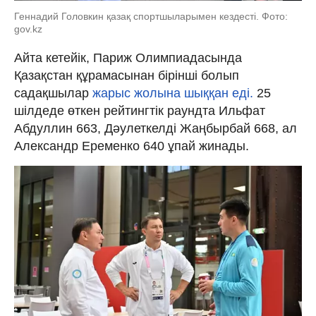
Геннадий Головкин қазақ спортшыларымен кездесті. Фото:
gov.kz
Айта кетейік, Париж Олимпиадасында
Қазақстан құрамасынан бірінші болып
садақшылар
жарыс жолына шыққан еді.
25
шілдеде өткен рейтингтік раундта Ильфат
Абдуллин 663, Дәулеткелді Жаңбырбай 668, ал
Александр Еременко 640 ұпай жинады.