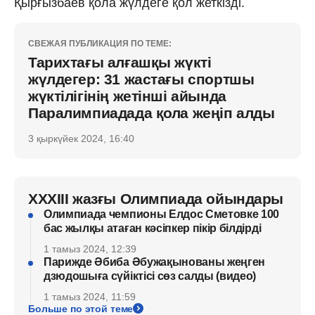
Қырғызбаев қола жүлдеге қол жеткізді.
СВЕЖАЯ ПУБЛИКАЦИЯ ПО ТЕМЕ:
Тарихтағы алғашқы жүкті
жүлдегер: 31 жастағы спортшы
жүктілігінің жетінші айында
Паралимпиадада қола жеңіп алды
3 қыркүйек 2024, 16:40
XXXIII жазғы Олимпиада ойындары
Олимпиада чемпионы Елдос Сметовке 100
бас жылқы атаған кәсіпкер пікір білдірді
1 тамыз 2024, 12:39
Парижде Әбиба Әбужақынованы жеңген
дзюдошыға сүйіктісі cөз салды (видео)
1 тамыз 2024, 11:59
Больше по этой теме