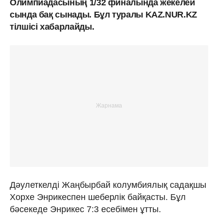
Олимпиадасының 1/32 финалында жекелей
сында бақ сынады. Бұл туралы KAZ.NUR.KZ
тілшісі хабарлайды.
Дәулеткелді Жаңбырбай колумбиялық садақшы
Хорхе Энрикеспен шеберлік байқасты. Бұл
бәсекеде Энрикес 7:3 есебімен ұтты.