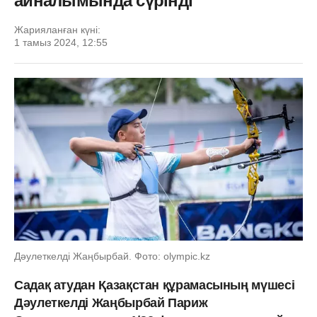
айналымында сүрінді
Жарияланған күні:
1 тамыз 2024, 12:55
Дәулеткелді Жаңбырбай. Фото: olympic.kz
Садақ атудан Қазақстан құрамасының мүшесі
Дәулеткелді Жаңбырбай Париж