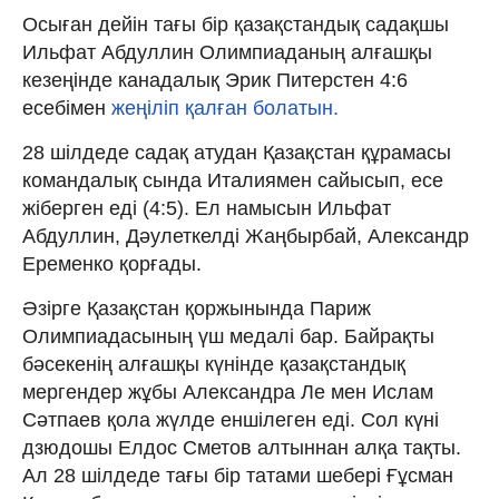
Осыған дейін тағы бір қазақстандық садақшы
Ильфат Абдуллин Олимпиаданың алғашқы
кезеңінде канадалық Эрик Питерстен 4:6
есебімен
жеңіліп қалған болатын.
28 шілдеде садақ атудан Қазақстан құрамасы
командалық сында Италиямен сайысып, есе
жіберген еді (4:5). Ел намысын Ильфат
Абдуллин, Дәулеткелді Жаңбырбай, Александр
Еременко қорғады.
Әзірге Қазақстан қоржынында Париж
Олимпиадасының үш медалі бар. Байрақты
бәсекенің алғашқы күнінде қазақстандық
мергендер жұбы Александра Ле мен Ислам
Сәтпаев қола жүлде еншілеген еді. Сол күні
дзюдошы Елдос Сметов алтыннан алқа тақты.
Ал 28 шілдеде тағы бір татами шебері Ғұсман