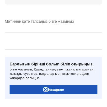
Мәтіннен қате тапсаңыз,
бізге жазыңыз
Барлығын бірінші болып біліп отырыңыз
Бізге жазылып, Қазақстанның өзекті жаңалықтарынан,
қызықты суреттер, видеолар мен эксклюзивтерден
хабардар болыңыз.
Instagram