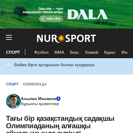
СПОРТ
Футбол
ММА
Бокс
Хоккей
Күрес
Өзге 
Бізбен бірге қатарынан болған күндеріңіз
СПОРТ
ОЛИМПИАДА
Асылан Маханов
Бұрынғы қызметкер
Тағы бір қазақстандық садақшы
Олимпиаданың алғашқы