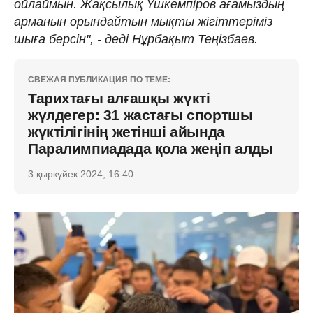
ойлаймын. Жақсылық Үшкемпіров ағамыздың
арманын орындайтын мықты жігіттеріміз
шыға берсін", - деді Нұрбақыт Теңізбаев.
СВЕЖАЯ ПУБЛИКАЦИЯ ПО ТЕМЕ:
Тарихтағы алғашқы жүкті
жүлдегер: 31 жастағы спортшы
жүктілігінің жетінші айында
Паралимпиадада қола жеңіп алды
3 қыркүйек 2024, 16:40