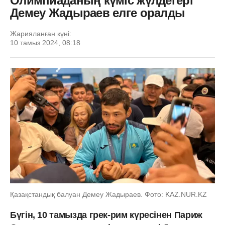
Олимпиаданың күміс жүлдегері
Демеу Жадыраев елге оралды
Жарияланған күні:
10 тамыз 2024, 08:18
Қазақстандық балуан Демеу Жадыраев. Фото: KAZ.NUR.KZ
Бүгін, 10 тамызда грек-рим күресінен Париж