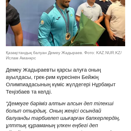
Қазақстандық балуан Демеу Жадыраев. Фото: KAZ.NUR.KZ/
Ислам Аманқос
Демеу Жадыраевты қарсы алуға оның
ауылдасы, грек-рим күресінен Бейжің
Олимпиадасының күміс жүлдегері Нұрбақыт
Теңізбаев та келді.
"Демеуге бәріміз алтын алсын деп тілекші
болып отырдық. Оның жеңісі осындай
балуанды тәрбиелеп шығарған бапкерлердің,
ұлттық құраманың үлкен еңбегі деп