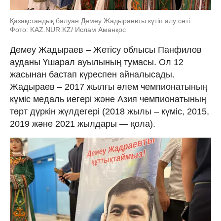
Қазақстандық балуан Демеу Жадыраевты күтіп алу сәті.
Фото: KAZ.NUR.KZ/ Ислам Аманқос
Демеу Жадыраев – Жетісу облысы Панфилов
ауданы Үшарал ауылының тумасы. Ол 12
жасынан бастап күреспен айналысады.
Жадыраев – 2017 жылғы әлем чемпионатының
күміс медаль иегері және Азия чемпионатының
төрт дүркін жүлдегері (2018 жылы – күміс, 2015,
2019 және 2021 жылдары — қола).