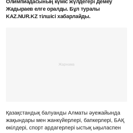
Олимпиадасының күміс жүлдегері Демеу
Жадыраев елге оралды. Бұл туралы
KAZ.NUR.KZ тілшісі хабарлайды.
Қазақстандық балуанды Алматы әуежайында
жақындары мен жанкүйерлері, бапкерлері, БАҚ
өкілдері, спорт ардагерлері ыстық ықыласпен