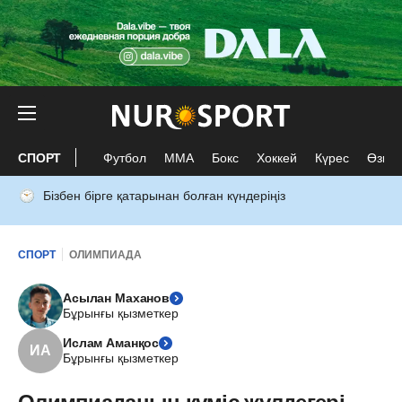
СПОРТ
Футбол
ММА
Бокс
Хоккей
Күрес
Өзге 
Бізбен бірге қатарынан болған күндеріңіз
СПОРТ
ОЛИМПИАДА
Асылан Маханов
Бұрынғы қызметкер
Ислам Аманқос
ИА
Бұрынғы қызметкер