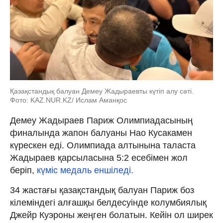
Қазақстандық балуан Демеу Жадыраевты күтіп алу сәті.
Фото: KAZ.NUR.KZ/ Ислам Аманқос
Демеу Жадыраев Париж Олимпиадасының
финалында жапон балуаны Нао Кусакамен
күрескен еді. Олимпиада алтынына таласта
Жадыраев қарсыласына 5:2 есебімен жол
беріп,
күміс медаль еншіледі.
34 жастағы қазақстандық балуан Париж боз
кілеміндегі алғашқы белдесуінде колумбиялық
Джейр Куэроны жеңген болатын. Кейін ол ширек