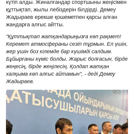
күтіп алды. Жиналғандар спортшыны жеңісімен
құттықтап, жылы лебіздерін білдірді. Демеу
Жадыраев ерекше қошеметпен қарсы алған
жандарға алғыс айтты.
"Құттықтап жатқандарыңызға көп рақмет!
Керемет атмосфераны сезіп тұрмын. Ел үшін,
жер үшін боз кілемде бар күшімді салдым.
Бұйырғаны күміс болды. Жарыс болғасын, бірде
жеңесің, бірде жеңілесің. Қолдап жатқан
халқыма көп алғыс айтамын", - деді Демеу
Жадыраев.