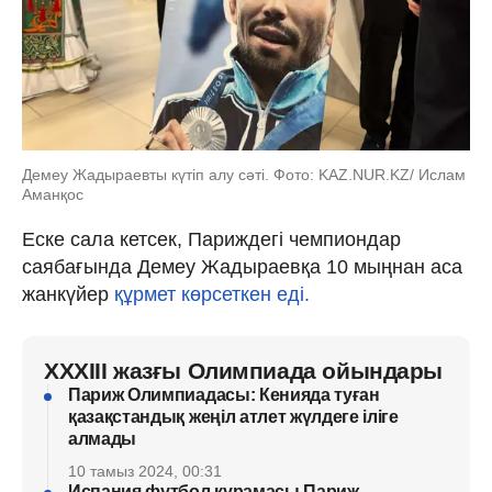
Демеу Жадыраевты күтіп алу сәті. Фото: KAZ.NUR.KZ/ Ислам
Аманқос
Еске сала кетсек, Париждегі чемпиондар
саябағында Демеу Жадыраевқа 10 мыңнан аса
жанкүйер
құрмет көрсеткен еді.
XXXIII жазғы Олимпиада ойындары
Париж Олимпиадасы: Кенияда туған
қазақстандық жеңіл атлет жүлдеге іліге
алмады
10 тамыз 2024, 00:31
Испания футбол құрамасы Париж