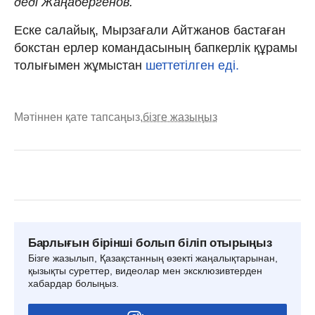
деді Жаңабергенов.
Еске салайық, Мырзағали Айтжанов бастаған
бокстан ерлер командасының бапкерлік құрамы
толығымен жұмыстан
шеттетілген еді.
Мәтіннен қате тапсаңыз,
бізге жазыңыз
Барлығын бірінші болып біліп отырыңыз
Бізге жазылып, Қазақстанның өзекті жаңалықтарынан,
қызықты суреттер, видеолар мен эксклюзивтерден
хабардар болыңыз.