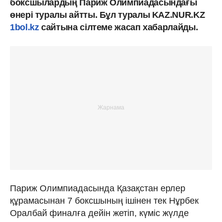
боксшылардың Париж Олимпиадасындағы
өнері туралы айтты. Бұл туралы KAZ.NUR.KZ
1bol.kz
сайтына сілтеме жасап хабарлайды.
Париж Олимпиадасында Қазақстан ерлер
құрамасынан 7 боксшының ішінен тек Нұрбек
Оралбай финалға дейін жетіп, күміс жүлде