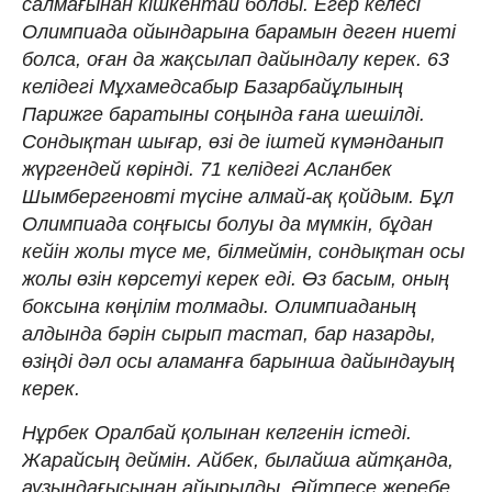
салмағынан кішкентай болды. Егер келесі
Олимпиада ойындарына барамын деген ниеті
болса, оған да жақсылап дайындалу керек. 63
келідегі Мұхамедсабыр Базарбайұлының
Парижге баратыны соңында ғана шешілді.
Сондықтан шығар, өзі де іштей күмәнданып
жүргендей көрінді. 71 келідегі Асланбек
Шымбергеновті түсіне алмай-ақ қойдым. Бұл
Олимпиада соңғысы болуы да мүмкін, бұдан
кейін жолы түсе ме, білмеймін, сондықтан осы
жолы өзін көрсетуі керек еді. Өз басым, оның
боксына көңілім толмады. Олимпиаданың
алдында бәрін сырып тастап, бар назарды,
өзіңді дәл осы аламанға барынша дайындауың
керек.
Нұрбек Оралбай қолынан келгенін істеді.
Жарайсың деймін. Айбек, былайша айтқанда,
аузындағысынан айырылды. Әйтпесе жеребе