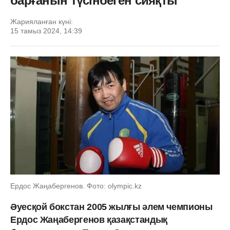
барғанын түсінбеген сияқты
Жарияланған күні:
15 тамыз 2024, 14:39
Ердос Жаңабергенов. Фото: olympic.kz
Әуесқой бокстан 2005 жылғы әлем чемпионы
Ердос Жаңабергенов қазақстандық