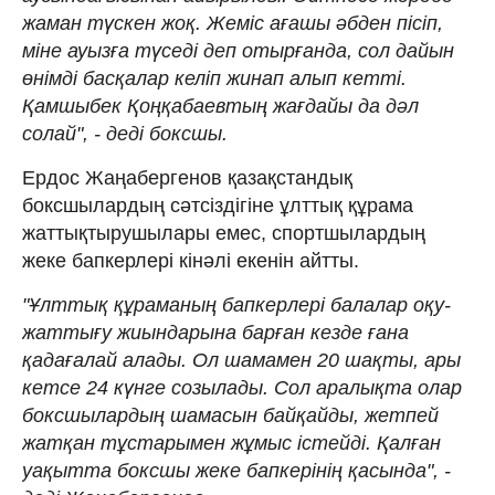
жаман түскен жоқ. Жеміс ағашы әбден пісіп,
міне ауызға түседі деп отырғанда, сол дайын
өнімді басқалар келіп жинап алып кетті.
Қамшыбек Қоңқабаевтың жағдайы да дәл
солай", - деді боксшы.
Ердос Жаңабергенов қазақстандық
боксшылардың сәтсіздігіне ұлттық құрама
жаттықтырушылары емес, спортшылардың
жеке бапкерлері кінәлі екенін айтты.
"Ұлттық құраманың бапкерлері балалар оқу-
жаттығу жиындарына барған кезде ғана
қадағалай алады. Ол шамамен 20 шақты, ары
кетсе 24 күнге созылады. Сол аралықта олар
боксшылардың шамасын байқайды, жетпей
жатқан тұстарымен жұмыс істейді. Қалған
уақытта боксшы жеке бапкерінің қасында", -