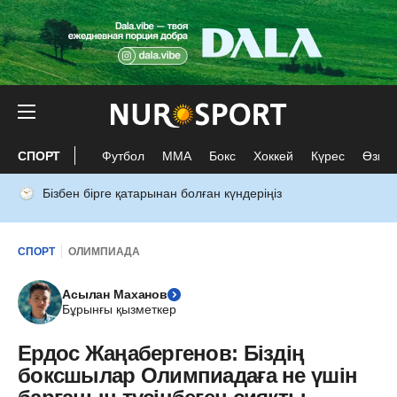
СПОРТ
Футбол
ММА
Бокс
Хоккей
Күрес
Өзге 
Бізбен бірге қатарынан болған күндеріңіз
СПОРТ
ОЛИМПИАДА
Асылан Маханов
Бұрынғы қызметкер
Ердос Жаңабергенов: Біздің
боксшылар Олимпиадаға не үшін