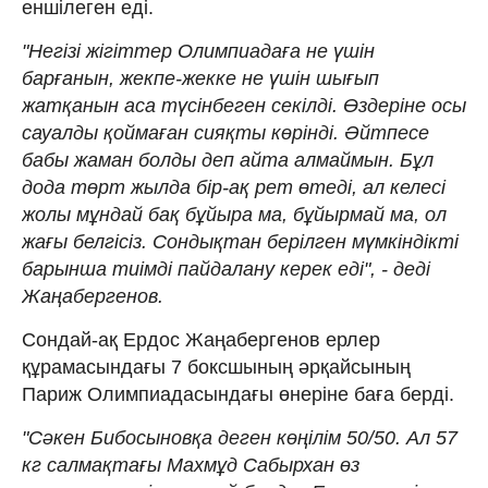
еншілеген еді.
"Негізі жігіттер Олимпиадаға не үшін
барғанын, жекпе-жекке не үшін шығып
жатқанын аса түсінбеген секілді. Өздеріне осы
сауалды қоймаған сияқты көрінді. Әйтпесе
бабы жаман болды деп айта алмаймын. Бұл
дода төрт жылда бір-ақ рет өтеді, ал келесі
жолы мұндай бақ бұйыра ма, бұйырмай ма, ол
жағы белгісіз. Сондықтан берілген мүмкіндікті
барынша тиімді пайдалану керек еді", - деді
Жаңабергенов.
Сондай-ақ Ердос Жаңабергенов ерлер
құрамасындағы 7 боксшының әрқайсының
Париж Олимпиадасындағы өнеріне баға берді.
"Сәкен Бибосыновқа деген көңілім 50/50. Ал 57
кг салмақтағы Махмұд Сабырхан өз