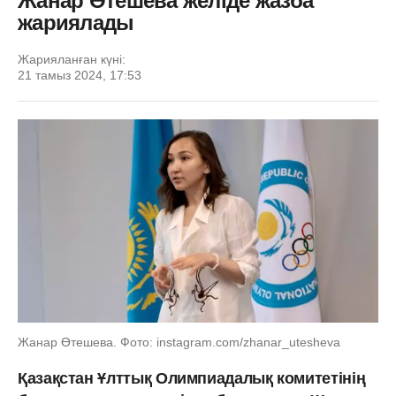
Жанар Өтешева желіде жазба
жариялады
Жарияланған күні:
21 тамыз 2024, 17:53
Жанар Өтешева. Фото: instagram.com/zhanar_utesheva
Қазақстан Ұлттық Олимпиадалық комитетінің