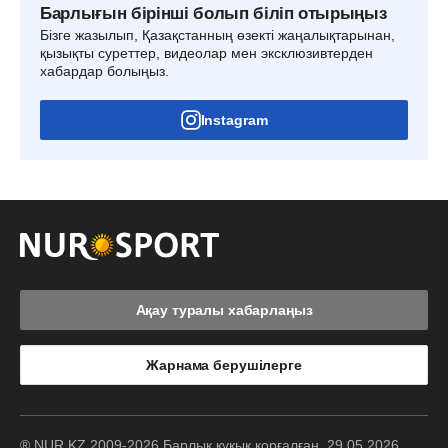
Барлығын бірінші болып біліп отырыңыз
Бізге жазылып, Қазақстанның өзекті жаңалықтарынан,
қызықты суреттер, видеолар мен эксклюзивтерден
хабардар болыңыз.
Instagram
Ақау туралы хабарлаңыз
Жарнама берушілерге
® NUR.KZ 2009-2026 Барлық құқық қорғалған. 29.05.2026