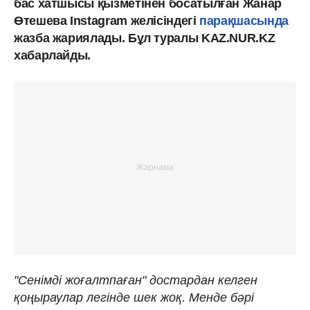
бас хатшысы қызметінен босатылған Жанар
Өтешева Instagram желісіндегі
парақшасында
жазба жариялады. Бұл туралы KAZ.NUR.KZ
хабарлайды.
"Сенімді жоғалтпаған" достардан келген
қоңыраулар легінде шек жоқ. Менде бәрі