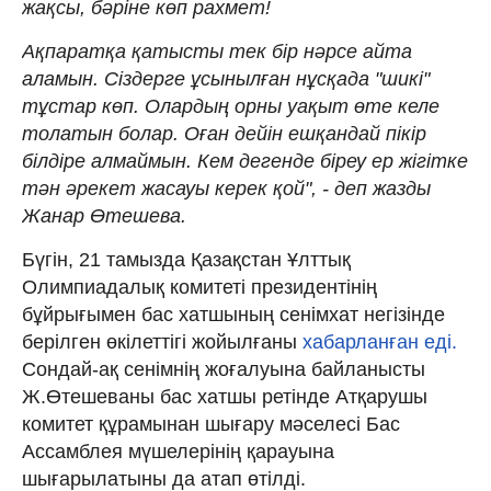
жақсы, бәріне көп рахмет!
Ақпаратқа қатысты тек бір нәрсе айта
аламын. Сіздерге ұсынылған нұсқада "шикі"
тұстар көп. Олардың орны уақыт өте келе
толатын болар. Оған дейін ешқандай пікір
білдіре алмаймын. Кем дегенде біреу ер жігітке
тән әрекет жасауы керек қой", - деп жазды
Жанар Өтешева.
Бүгін, 21 тамызда Қазақстан Ұлттық
Олимпиадалық комитеті президентінің
бұйрығымен бас хатшының сенімхат негізінде
берілген өкілеттігі жойылғаны
хабарланған еді.
Сондай-ақ сенімнің жоғалуына байланысты
Ж.Өтешеваны бас хатшы ретінде Атқарушы
комитет құрамынан шығару мәселесі Бас
Ассамблея мүшелерінің қарауына
шығарылатыны да атап өтілді.