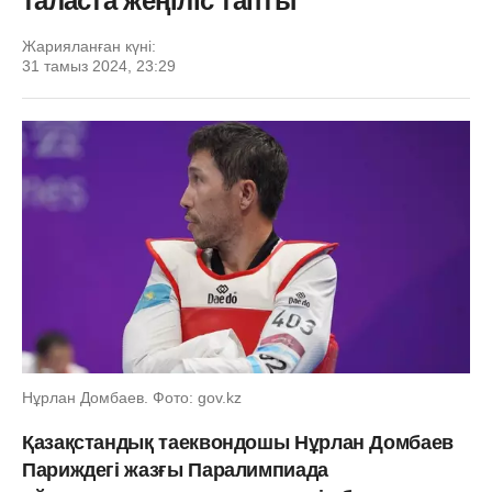
таласта жеңіліс тапты
Жарияланған күні:
31 тамыз 2024, 23:29
Нұрлан Домбаев. Фото: gov.kz
Қазақстандық таеквондошы Нұрлан Домбаев
Париждегі жазғы Паралимпиада