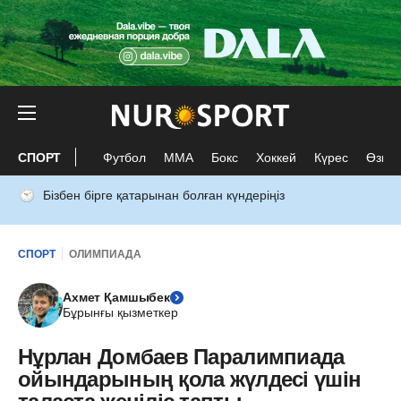
СПОРТ
Футбол
ММА
Бокс
Хоккей
Күрес
Өзге 
Бізбен бірге қатарынан болған күндеріңіз
СПОРТ
ОЛИМПИАДА
Ахмет Қамшыбек
Бұрынғы қызметкер
Нұрлан Домбаев Паралимпиада
ойындарының қола жүлдесі үшін