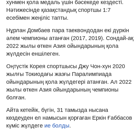
хунмен қола медаль үшін бәсекеде кездесті.
Нәтижесінде қазақстандық спортшы 1:7
есебімен жеңіліс тапты.
Нұрлан Домбаев пара таеквондодан екі дүркін
әлем чемпионы атанған (2017, 2019). Сондай-ақ
2022 жылы өткен Азия ойындарының қола
жүлдесін еншілеген.
Оңтүстік Корея спортшысы Джу Чон-хун 2020
жылғы Токиодағы жазғы Паралимпиада
ойындарының қола жүлдегері атанған. Ал 2022
жылы өткен Азия ойындарының чемпионы
болған.
Айта кетейік, бүгін, 31 тамызда нысана
көздеуден ел намысын қорғаған Еркін Ғаббасов
күміс жүлдеге
ие болды
.