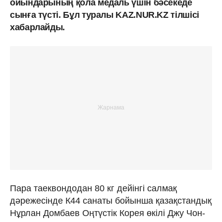
ойындарының қола медаль үшін бәсекеде
сынға түсті. Бұл туралы KAZ.NUR.KZ тілшісі
хабарлайды.
Пара таеквондодан 80 кг дейінгі салмақ
дәрежесінде К44 санаты бойынша қазақстандық
Нұрлан Домбаев Оңтүстік Корея өкілі Джу Чон-