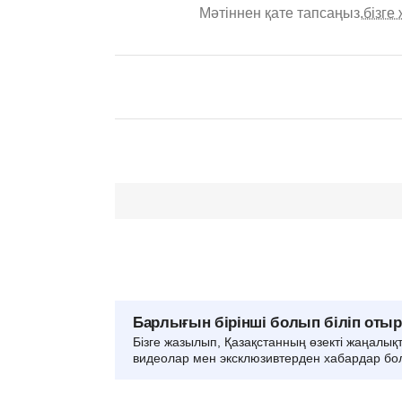
Мәтіннен қате тапсаңыз,
бізге
Барлығын бірінші болып біліп оты
Бізге жазылып, Қазақстанның өзекті жаңалық
видеолар мен эксклюзивтерден хабардар бо