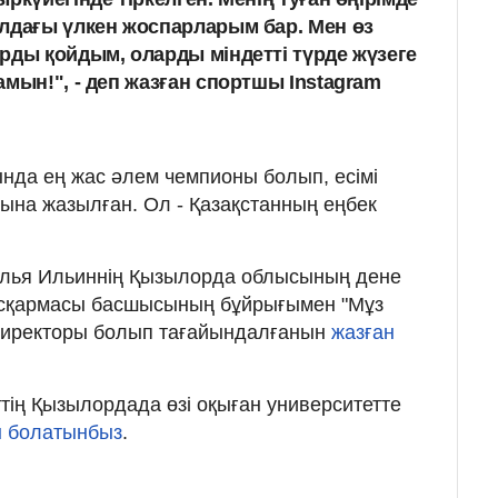
лдағы үлкен жоспарларым бар. Мен өз
рды қойдым, оларды міндетті түрде жүзеге
мын!", - деп жазған спортшы Instagram
ында ең жас әлем чемпионы болып, есімі
бына жазылған. Ол - Қазақстанның еңбек
 Илья Ильиннің Қызылорда облысының дене
асқармасы басшысының бұйрығымен "Мұз
 директоры болып тағайындалғанын
жазған
тің Қызылордада өзі оқыған университетте
н болатынбыз
.