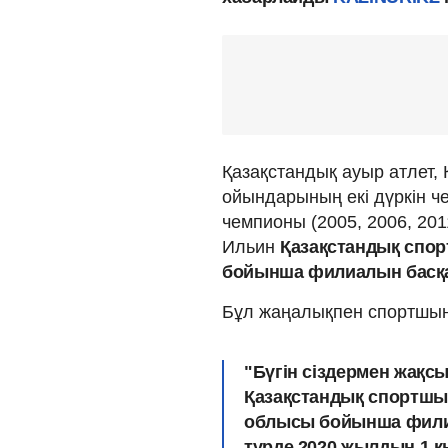
Қазақстандық ауыр атлет,
ойындарының екі дүркін че
чемпионы (2005, 2006, 20
Ильин
Қазақстандық спо
бойынша филиалын басқ
Бұл жаңалықпен спортшы
"Бүгін сіздермен жақсы
Қазақстандық спортшы
облысы бойынша фили
түрде 2020 жылдың 1 қы