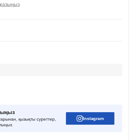
 жазыңыз
рыңыз
Instagram
тарынан, қызықты суреттер,
лыңыз.