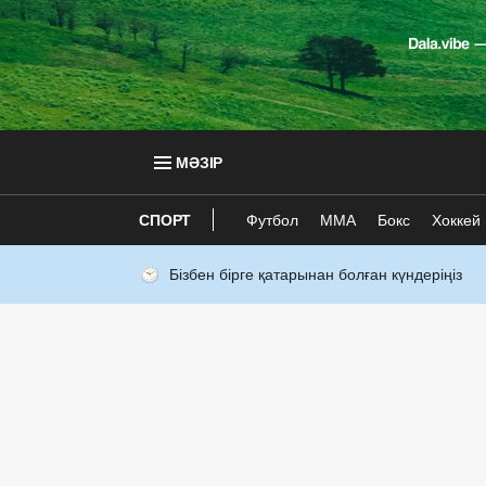
МӘЗІР
СПОРТ
Футбол
ММА
Бокс
Хоккей
Бізбен бірге қатарынан болған күндеріңіз