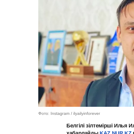
Фото: Instagram / ilyailyinforever
Белгілі зілтемірші Илья 
хабарлайды
KAZ.NUR.KZ