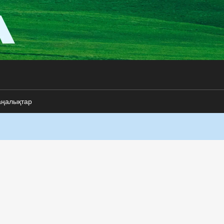
аңалықтар