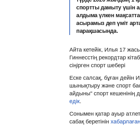
спортты дамыту үшін а
алдыма үлкен мақсатта
асырамыз деп үміт арта
парақшасында.
Айта кетейік, Илья 17 жас
Гиннесстің рекордтар кіта
сіңірген спорт шебері
Еске салсақ, бұған дейін
шынықтыру және спорт б
айдыны" спорт кешенінің
едік
.
Сонымен қатар ауыр атлет
сабақ беретінін
хабарлаға