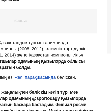
 Қазақстандық тұңғыш олимпиада
мпионы (2008, 2012), әлемнің төрт дүркін
11, 2014) және Қазақстан чемпионы Илья
ртшылар одағының Қызылорда облысы
аратын болды.
ның өзі
желі парақшасында
бөліскен.
 жаңалықпен бөліскім келіп тұр. Мен
лар одағының @sportodagy Қызылорда
алын басқара бастадым. Филиал ресми
ркүйегінде тіркелген. Менің туған өңірімде