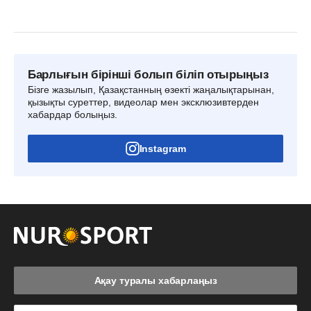
Барлығын бірінші болып біліп отырыңыз
Бізге жазылып, Қазақстанның өзекті жаңалықтарынан,
қызықты суреттер, видеолар мен эксклюзивтерден
хабардар болыңыз.
Instagram
Ақау туралы хабарлаңыз