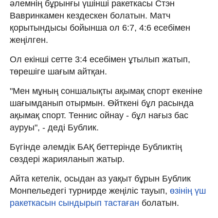
әлемнің бұрынғы үшінші ракеткасы Стэн
Вавринкамен кездескен болатын. Матч
қорытындысы бойынша ол 6:7, 4:6 есебімен
жеңілген.
Ол екінші сетте 3:4 есебімен ұтылып жатып,
төрешіге шағым айтқан.
"Мен мұның соншалықты ақымақ спорт екеніне
шағымданып отырмын. Өйткені бұл расында
ақымақ спорт. Теннис ойнау - бұл нағыз бас
ауруы", - деді Бублик.
Бүгінде әлемдік БАҚ беттерінде Бубликтің
сөздері жарияланып жатыр.
Айта кетелік, осыдан аз уақыт бұрын Бублик
Монпельедегі турнирде жеңіліс тауып,
өзінің үш
ракеткасын сындырып тастаған
болатын.