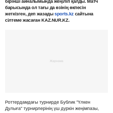
бірінші айналымында жеңіліп қалды. Матч
барысында ол тағы да өзінің өкпесін
жеткізген, деп жазады
sports.kz
сайтына
сілтеме жасаған KAZ.NUR.KZ.
Роттердамдағы турнирде Бублик "Үлкен
Дулыға" турнирлерінің үш дүркін жеңімпазы,