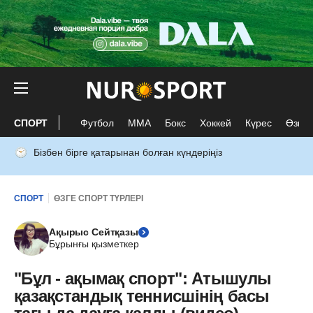
СПОРТ
Футбол
ММА
Бокс
Хоккей
Күрес
Өзге 
Бізбен бірге қатарынан болған күндеріңіз
СПОРТ
ӨЗГЕ СПОРТ ТҮРЛЕРІ
Ақырыс Сейтқазы
Бұрынғы қызметкер
"Бұл - ақымақ спорт": Атышулы
қазақстандық теннисшінің басы