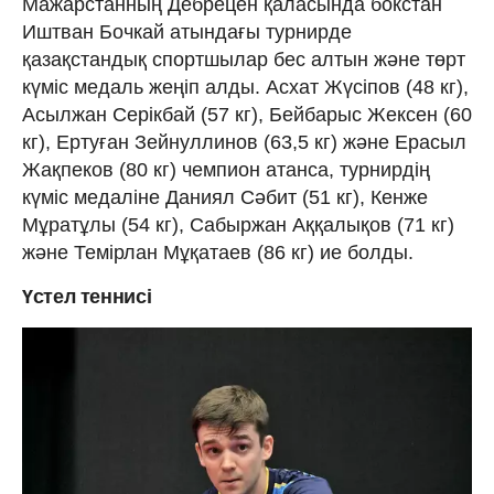
Мажарстанның Дебрецен қаласында бокстан
Иштван Бочкай атындағы турнирде
қазақстандық спортшылар бес алтын және төрт
күміс медаль жеңіп алды. Асхат Жүсіпов (48 кг),
Асылжан Серікбай (57 кг), Бeйбарыс Жексен (60
кг), Ертуған Зейнуллинов (63,5 кг) және Ерасыл
Жақпеков (80 кг) чемпион атанса, турнирдің
күміс медаліне Даниял Сәбит (51 кг), Кенже
Мұратұлы (54 кг), Сабыржан Аққалықов (71 кг)
және Темірлан Мұқатаев (86 кг) ие болды.
Үстел теннисі