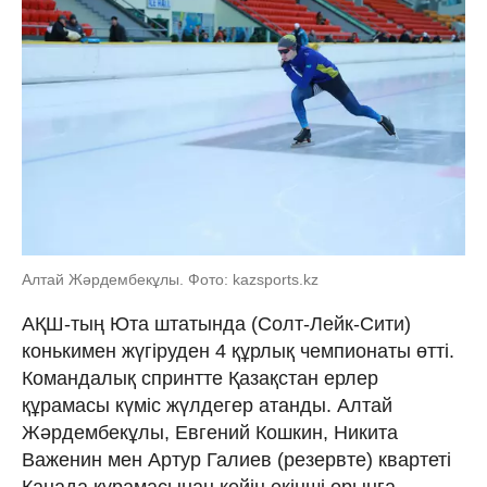
Алтай Жәрдембекұлы. Фото: kazsports.kz
АҚШ-тың Юта штатында (Солт-Лейк-Сити)
конькимен жүгіруден 4 құрлық чемпионаты өтті.
Командалық спринтте Қазақстан ерлер
құрамасы күміс жүлдегер атанды. Алтай
Жәрдембекұлы, Евгений Кошкин, Никита
Важенин мен Артур Галиев (резервте) квартеті
Канада құрамасынан кейін екінші орынға