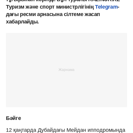
Туризм және спорт министрлігінің
Telegram
-
дағы ресми арнасына сілтеме жасап
хабарлайды.
Бәйге
12 қаңтарда Дубайдағы Мейдан ипподромында