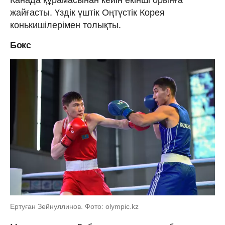
жайғасты. Үздік үштік Оңтүстік Корея
конькишілерімен толықты.
Бокс
Ертуған Зейнуллинов. Фото: olympic.kz