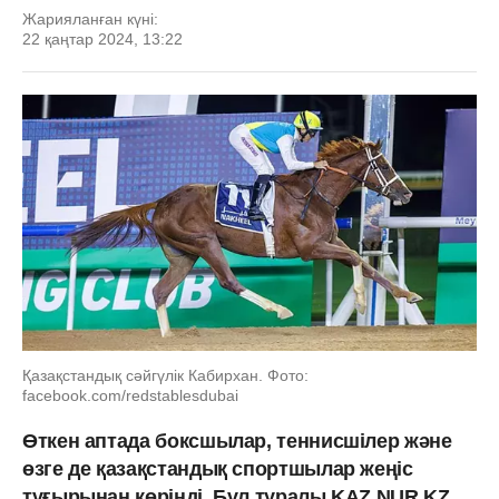
Жарияланған күні:
22 қаңтар 2024, 13:22
Қазақстандық сәйгүлік Кабирхан. Фото:
facebook.com/redstablesdubai
Өткен аптада боксшылар, теннисшілер және
өзге де қазақстандық спортшылар жеңіс
тұғырынан көрінді. Бұл туралы KAZ.NUR.KZ