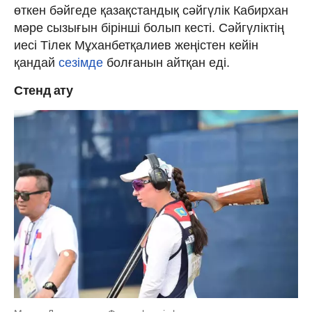
өткен бәйгеде қазақстандық сәйгүлік Кабирхан
мәре сызығын бірінші болып кесті. Сәйгүліктің
иесі Тілек Мұханбетқалиев жеңістен кейін
қандай
сезімде
болғанын айтқан еді.
Стенд ату