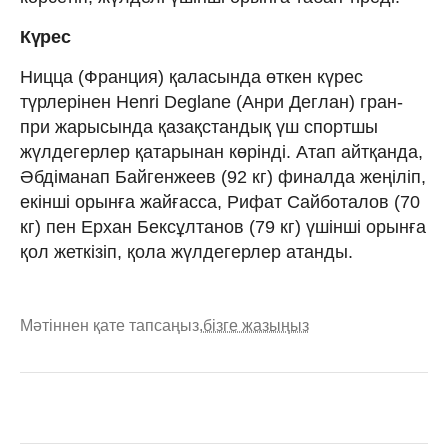
Күрес
Ницца (Франция) қаласында өткен күрес
түрлерінен Henri Deglane (Анри Деглан) гран-
при жарысында қазақстандық үш спортшы
жүлдегерлер қатарынан көрінді. Атап айтқанда,
Әбдіманап Байгенжеев (92 кг) финалда жеңіліп,
екінші орынға жайғасса, Рифат Сайботалов (70
кг) пен Ерхан Бексұлтанов (79 кг) үшінші орынға
қол жеткізіп, қола жүлдегерлер атанды.
Мәтіннен қате тапсаңыз,
бізге жазыңыз