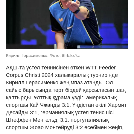
Кирилл Герасименко. Фото: ttfrk.kz/kz
АҚШ-та үстел теннисінен өткен WTT Feeder
Corpus Christi 2024 халықаралық турнирінде
Кирилл Герасименко жеңімпаз атанды. Ол
сайыс барысында төрт бірдей қарсыласын шаң
қаптырды. Ұлттық құрама үздігі америкалық
спортшы Кай Чжанды 3:1, Үндістан өкілі Хармит
Десайды 3:1, германиялық үстел тенисшісі
Штеффен Менгельді 3:1, португалиялық
спортшы Жоао Монтейруді 3:2 есебімен жеңіп,