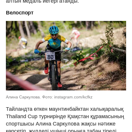
алтын медаль иегері атанды.
Велоспорт
Алина Саркулова. Фото: instagram.com/kcfkz
Тайландта өткен маунтинбайктан халықаралық
Thailand Cup турнирінде Қзақстан құрамасының
спортшысы Алина Саркулова жақсы нәтиже
көрсетіп, жүлделі үшінші орынға табан тіреді.