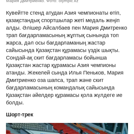
Мария Дмитриенко. Фото: olympic.kz
Кувейтте стенд атудан Азия чемпионаты өтіп,
қазақстандық спортшылар жеті медаль жеңіп
алды. Әлішер Айсалбаев пен Мария Дмитренко
трап бағдарламасының жұптық сынында топ
жарса, дәл осы бағдарламаның жастар
сайысында Қазақстан құрамасы үздік шықты.
Сондай-ақ скит бағдарламасы бойынша
Қазақстан жастар құрамасы Азия чемпионы
атанды. Жекелей сында Илья Пеньков, Мария
Дмитриенко оза шапса, трап және скит
бағдарламасының командалық сайысында
Қазақстан әйелдер құрамасы қола жүлдеге ие
болды.
Шорт-трек