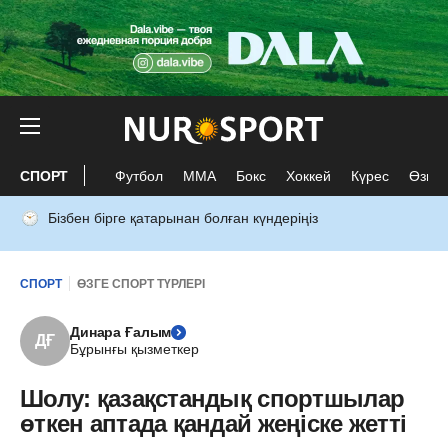
СПОРТ
Футбол
ММА
Бокс
Хоккей
Күрес
Өзге 
Бізбен бірге қатарынан болған күндеріңіз
СПОРТ
ӨЗГЕ СПОРТ ТҮРЛЕРІ
Динара Ғалым
ДҒ
Бұрынғы қызметкер
Шолу: қазақстандық спортшылар
өткен аптада қандай жеңіске жетті