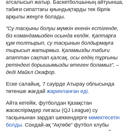
атсалысып жатыр. Баскетболшының айтуынша,
табиғи сипаттағы қиындықтарды тек бірлік
арқылы жеңуге болады.
"Су тасқыны болуы мүмкін екенін естігенде,
біз командамызбен осында келдік. Қаптарға
құм толтырып, су тасқынын болдырмауға
тырысып жатырмыз. Қаламызды табиғи
апаттан сақтап қалсақ, осы елдің тұрғыны
ретіндегі борышымызды өтеген боламыз", –
деді Майкл Окафор.
Еске салайық, 7 сәуірде Атырау облысында
төтенше жағдай
жарияланған еді.
Айта кетейік, футболдан Қазақстан
жасөспірімдер лигасы (QJ League) cу
тасқынынан зардап шеккендерге
көмектесетін
болды.
Сондай-ақ "Ақтөбе" футбол клубы