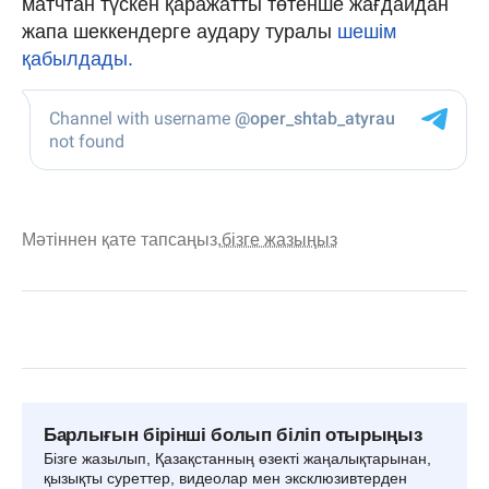
матчтан түскен қаражатты төтенше жағдайдан
жапа шеккендерге аудару туралы
шешім
қабылдады.
Мәтіннен қате тапсаңыз,
бізге жазыңыз
Барлығын бірінші болып біліп отырыңыз
Бізге жазылып, Қазақстанның өзекті жаңалықтарынан,
қызықты суреттер, видеолар мен эксклюзивтерден