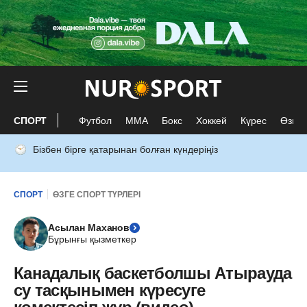
СПОРТ
Футбол
ММА
Бокс
Хоккей
Күрес
Өзге 
Бізбен бірге қатарынан болған күндеріңіз
СПОРТ
ӨЗГЕ СПОРТ ТҮРЛЕРІ
Асылан Маханов
Бұрынғы қызметкер
Канадалық баскетболшы Атырауда
су тасқынымен күресуге