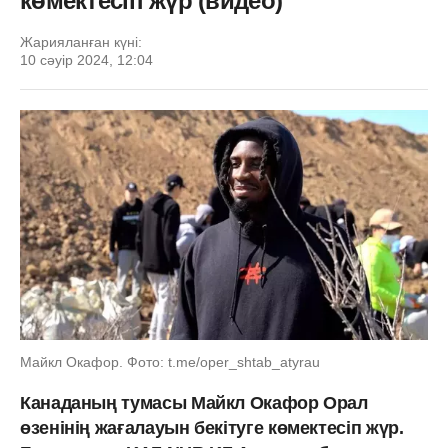
көмектесіп жүр (видео)
Жарияланған күні:
10 сәуір 2024, 12:04
Майкл Окафор. Фото: t.me/oper_shtab_atyrau
Канаданың тумасы Майкл Окафор Орал
өзенінің жағалауын бекітуге көмектесіп жүр.