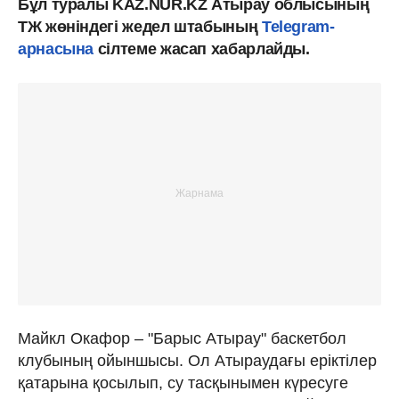
Бұл туралы KAZ.NUR.KZ Атырау облысының
ТЖ жөніндегі жедел штабының
Telegram-
арнасына
сілтеме жасап хабарлайды.
Майкл Окафор – "Барыс Атырау" баскетбол
клубының ойыншысы. Ол Атыраудағы еріктілер
қатарына қосылып, су тасқынымен күресуге