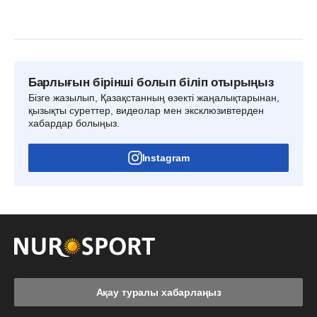
Барлығын бірінші болып біліп отырыңыз
Бізге жазылып, Қазақстанның өзекті жаңалықтарынан,
қызықты суреттер, видеолар мен эксклюзивтерден
хабардар болыңыз.
Instagram
Ақау туралы хабарлаңыз