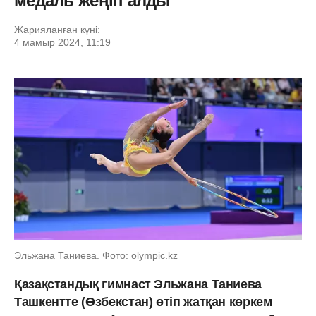
медаль жеңіп алды
Жарияланған күні:
4 мамыр 2024, 11:19
Эльжана Таниева. Фото: olympic.kz
Қазақстандық гимнаст Эльжана Таниева
Ташкентте (Өзбекстан) өтіп жатқан көркем