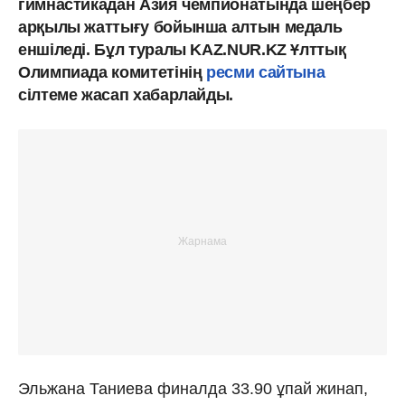
гимнастикадан Азия чемпионатында шеңбер
арқылы жаттығу бойынша алтын медаль
еншіледі. Бұл туралы KAZ.NUR.KZ Ұлттық
Олимпиада комитетінің
ресми сайтына
сілтеме жасап хабарлайды.
Эльжана Таниева финалда 33.90 ұпай жинап,