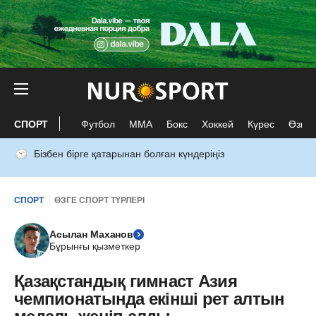
СПОРТ
Футбол
ММА
Бокс
Хоккей
Күрес
Өзге 
Бізбен бірге қатарынан болған күндеріңіз
СПОРТ
ӨЗГЕ СПОРТ ТҮРЛЕРІ
Асылан Маханов
Бұрынғы қызметкер
Қазақстандық гимнаст Азия
чемпионатында екінші рет алтын