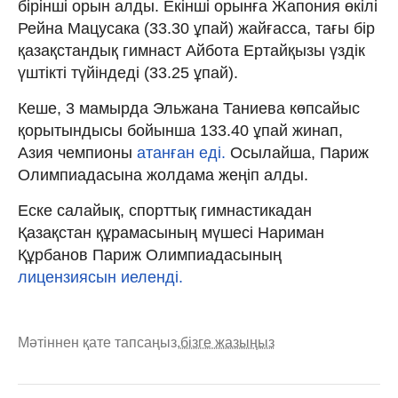
бірінші орын алды. Екінші орынға Жапония өкілі
Рейна Мацусака (33.30 ұпай) жайғасса, тағы бір
қазақстандық гимнаст Айбота Ертайқызы үздік
үштікті түйіндеді (33.25 ұпай).
Кеше, 3 мамырда Эльжана Таниева көпсайыс
қорытындысы бойынша 133.40 ұпай жинап,
Азия чемпионы
атанған еді.
Осылайша, Париж
Олимпиадасына жолдама жеңіп алды.
Еске салайық, спорттық гимнастикадан
Қазақстан құрамасының мүшесі Нариман
Құрбанов Париж Олимпиадасының
лицензиясын иеленді.
Мәтіннен қате тапсаңыз,
бізге жазыңыз