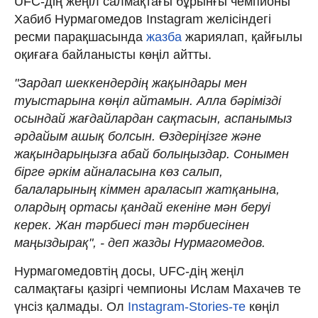
UFC-дің жеңіл салмақтағы бұрынғы чемпионы
Хабиб Нурмагомедов Instagram желісіндегі
ресми парақшасында
жазба
жариялап, қайғылы
оқиғаға байланысты көңіл айтты.
"Зардап шеккендердің жақындары мен
туыстарына көңіл айтамын. Алла бәрімізді
осындай жағдайлардан сақтасын, аспанымыз
әрдайым ашық болсын. Өздеріңізге және
жақындарыңызға абай болыңыздар. Сонымен
бірге әркім айналасына көз салып,
балаларының кіммен араласып жатқанына,
олардың ортасы қандай екеніне мән беруі
керек. Жан тәрбиесі тән тәрбиесінен
маңыздырақ", - деп жазды Нурмагомедов.
Нурмагомедовтің досы, UFC-дің жеңіл
салмақтағы қазіргі чемпионы Ислам Махачев те
үнсіз қалмады. Ол
Instagram-Stories-те
көңіл