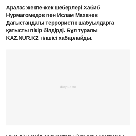
Аралас жекпе-жек шеберлері Хабиб
Нурмагомедов пен Ислам Махачев
Дағыстандағы террористік шабуылдарға
қатысты пікір білдірді. Бұл туралы
KAZ.NUR.KZ тілшісі хабарлайды.