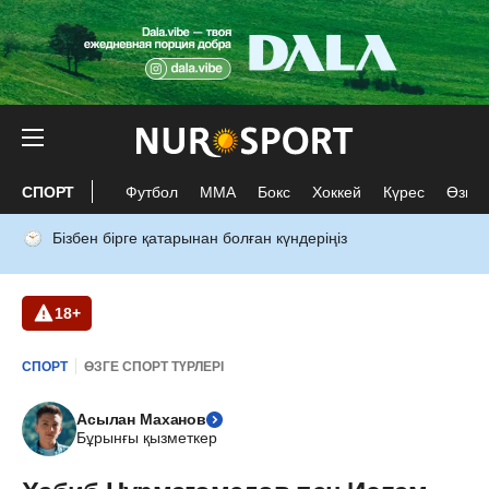
СПОРТ
Футбол
ММА
Бокс
Хоккей
Күрес
Өзге 
Бізбен бірге қатарынан болған күндеріңіз
18+
СПОРТ
ӨЗГЕ СПОРТ ТҮРЛЕРІ
Асылан Маханов
Бұрынғы қызметкер