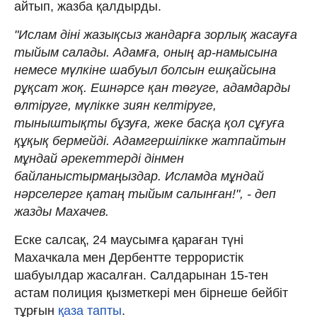
айтып, жазба қалдырды.
"Ислам діні жазықсыз жандарға зорлық жасауға
тыйым салады. Адамға, оның ар-намысына
немесе мүлкіне шабуыл болсын ешқайсына
рұқсат жоқ. Ешнәрсе қан төгуге, адамдарды
өлтіруге, мүлікке зиян келтіруге,
тыныштықты бұзуға, жеке басқа қол сұғуға
құқық бермейді. Адамгершілікке жатпайтын
мұндай әрекеттерді дінмен
байланыстырмаңыздар. Исламда мұндай
нәрселерге қатаң тыйым салынған!", - деп
жазды Махачев.
Еске салсақ, 24 маусымға қараған түні
Махачкала мен Дербентте террористік
шабуылдар жасалған. Салдарынан 15-тен
астам полиция қызметкері мен бірнеше бейбіт
тұрғын
қаза тапты
.