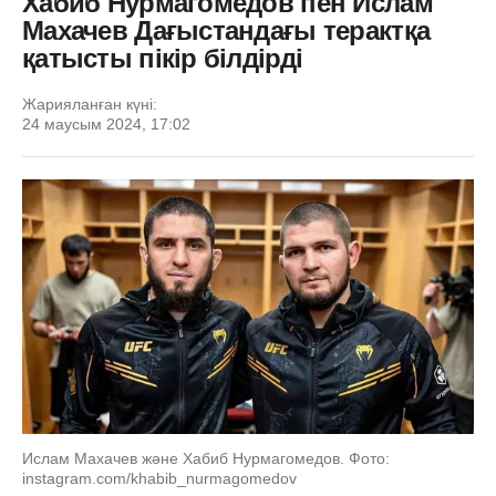
Хабиб Нурмагомедов пен Ислам
Махачев Дағыстандағы терактқа
қатысты пікір білдірді
Жарияланған күні:
24 маусым 2024, 17:02
Ислам Махачев және Хабиб Нурмагомедов. Фото:
instagram.com/khabib_nurmagomedov