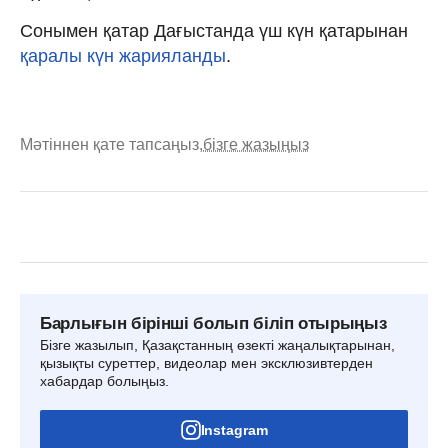
Сонымен қатар Дағыстанда үш күн қатарынан
қаралы күн жарияланды
.
Мәтіннен қате тапсаңыз,
бізге жазыңыз
Барлығын бірінші болып біліп отырыңыз
Бізге жазылып, Қазақстанның өзекті жаңалықтарынан,
қызықты суреттер, видеолар мен эксклюзивтерден
хабардар болыңыз.
Instagram