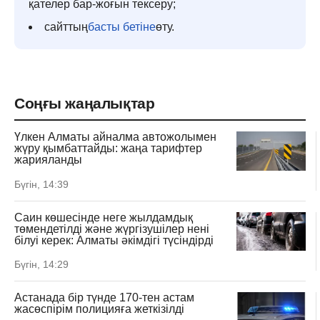
қателер бар-жоғын тексеру;
сайттың
басты бетіне
өту.
Соңғы жаңалықтар
Үлкен Алматы айналма автожолымен
жүру қымбаттайды: жаңа тарифтер
жарияланды
Бүгін, 14:39
Саин көшесінде неге жылдамдық
төмендетілді және жүргізушілер нені
білуі керек: Алматы әкімдігі түсіндірді
Бүгін, 14:29
Астанада бір түнде 170-тен астам
жасөспірім полицияға жеткізілді