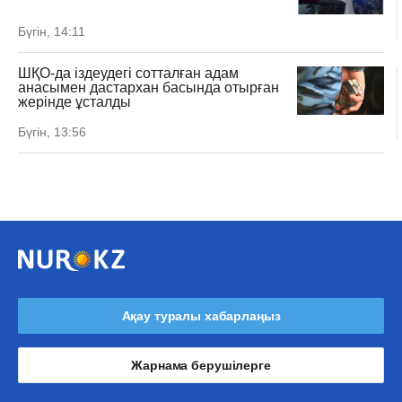
Бүгін, 14:11
ШҚО-да іздеудегі сотталған адам
анасымен дастархан басында отырған
жерінде ұсталды
Бүгін, 13:56
Ақау туралы хабарлаңыз
Жарнама берушілерге