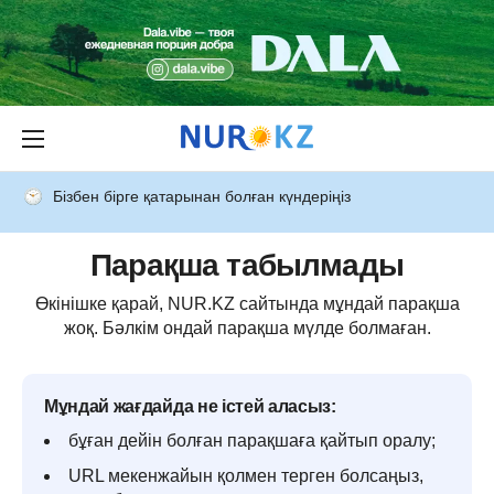
Бізбен бірге қатарынан болған күндеріңіз
Парақша табылмады
Өкінішке қарай, NUR.KZ сайтында мұндай парақша
жоқ. Бәлкім ондай парақша мүлде болмаған.
Мұндай жағдайда не істей аласыз:
бұған дейін болған парақшаға қайтып оралу;
URL мекенжайын қолмен терген болсаңыз,