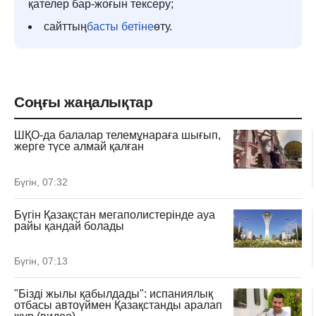
қателер бар-жоғын тексеру;
сайттың
басты бетіне
өту.
Соңғы жаңалықтар
ШҚО-да балалар телемұнараға шығып,
жерге түсе алмай қалған
Бүгін, 07:32
Бүгін Қазақстан мегаполистерінде ауа
райы қандай болады
Бүгін, 07:13
"Бізді жылы қабылдады": испаниялық
отбасы автоүймен Қазақстанды аралап