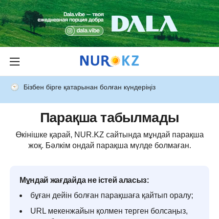
Бізбен бірге қатарынан болған күндеріңіз
Парақша табылмады
Өкінішке қарай, NUR.KZ сайтында мұндай парақша
жоқ. Бәлкім ондай парақша мүлде болмаған.
Мұндай жағдайда не істей аласыз:
бұған дейін болған парақшаға қайтып оралу;
URL мекенжайын қолмен терген болсаңыз,