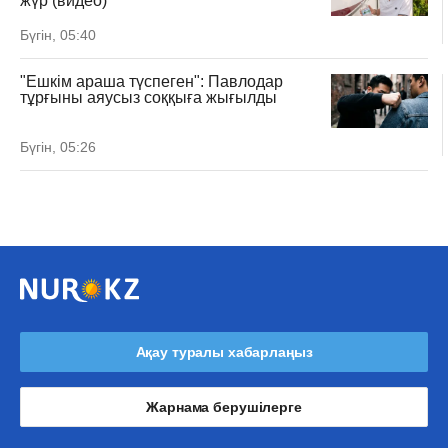
жүр (видео)
Бүгін, 05:40
"Ешкім араша түспеген": Павлодар
тұрғыны аяусыз соққыға жығылды
Бүгін, 05:26
Ақау туралы хабарлаңыз
Жарнама берушілерге