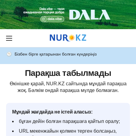
Бізбен бірге қатарынан болған күндеріңіз
Парақша табылмады
Өкінішке қарай, NUR.KZ сайтында мұндай парақша
жоқ. Бәлкім ондай парақша мүлде болмаған.
Мұндай жағдайда не істей аласыз:
бұған дейін болған парақшаға қайтып оралу;
URL мекенжайын қолмен терген болсаңыз,