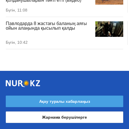
қолданушыларын тәнті етті (видео)
Бүгін, 11:08
Павлодарда 8 жастағы баланың аяғы
ойын алаңында қысылып қалды
Бүгін, 10:42
Ақау туралы хабарлаңыз
Жарнама берушілерге