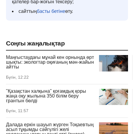
қателер бар-жоғын тексеру;
сайттың
басты бетіне
өту.
Соңғы жаңалықтар
Маңғыстаудағы мұнай кен орнында өрт
шықты: экологтар оқиғаның мән-жайын
айтты
Бүгін, 12:22
"Қазақстан халқына" қоғамдық қоры
жаңа оқу жылына 350 білім беру
грантын бөлді
Бүгін, 11:57
Далада еркін шауып жүрген Тоқаевтың
асыл тұқымды сәйгүлігі желі