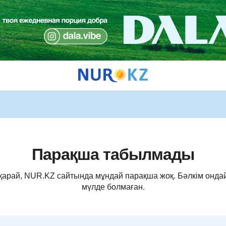
Парақша табылмады
 қарай, NUR.KZ сайтында мұндай парақша жоқ. Бәлкім онда
мүлде болмаған.