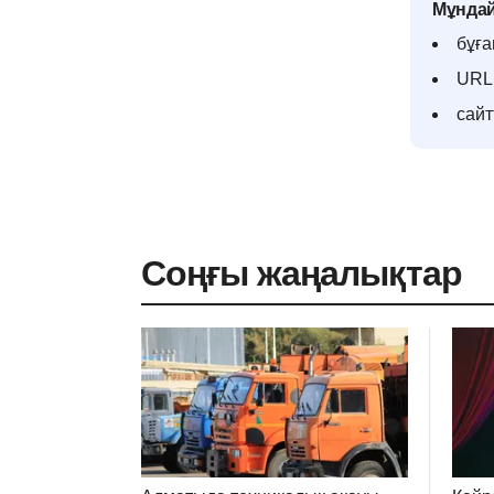
Мұндай
бұға
URL 
сай
Соңғы жаңалықтар