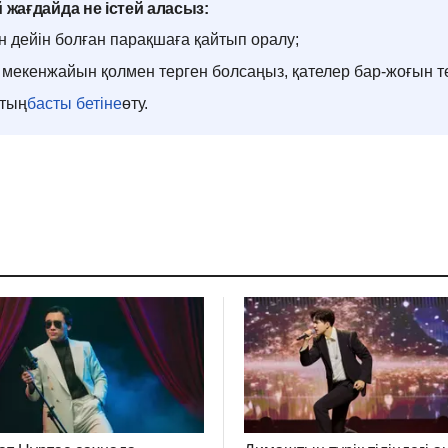
 жағдайда не істей аласыз:
н дейін болған парақшаға қайтып оралу;
мекенжайын қолмен терген болсаңыз, қателер бар-жоғын т
ттың
басты бетіне
өту.