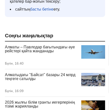
қателер бар-жоғын тексеру;
сайттың
басты бетіне
өту.
Соңғы жаңалықтар
Алматы – Павлодар бағытындағы әуе
рейстері қайта жанданады
Бүгін, 16:40
Алматыдағы "Байсат" базары 24 млрд
теңгеге сатылды
Бүгін, 16:09
2026 жылғы білім гранты иегерлерінің
тізімі жарияланды