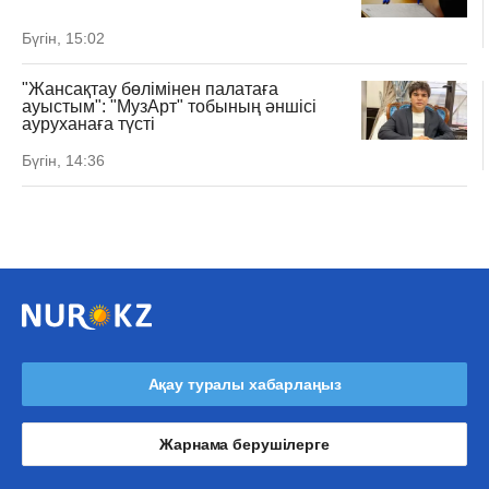
Бүгін, 15:02
"Жансақтау бөлімінен палатаға
ауыстым": "МузАрт" тобының әншісі
ауруханаға түсті
Бүгін, 14:36
Ақау туралы хабарлаңыз
Жарнама берушілерге