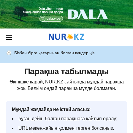
Бізбен бірге қатарынан болған күндеріңіз
Парақша табылмады
Өкінішке қарай, NUR.KZ сайтында мұндай парақша
жоқ. Бәлкім ондай парақша мүлде болмаған.
Мұндай жағдайда не істей аласыз:
бұған дейін болған парақшаға қайтып оралу;
URL мекенжайын қолмен терген болсаңыз,