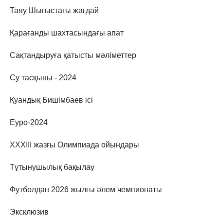
Таяу Шығыстағы жағдай
Қарағанды шахтасындағы апат
Сақтандыруға қатысты мәліметтер
Су тасқыны - 2024
Қуандық Бишімбаев ісі
Еуро-2024
XXXIII жазғы Олимпиада ойындары
Тұтынушылық бақылау
Футболдан 2026 жылғы әлем чемпионаты
Эксклюзив