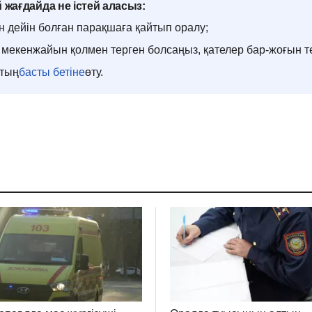
 жағдайда не істей аласыз:
н дейін болған парақшаға қайтып оралу;
мекенжайын қолмен терген болсаңыз, қателер бар-жоғын т
ттың
басты бетіне
өту.