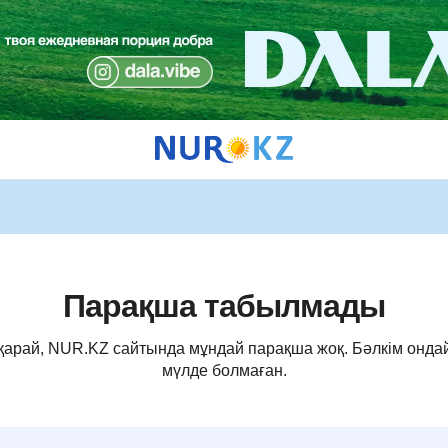
Парақша табылмады
 қарай, NUR.KZ сайтында мұндай парақша жоқ. Бәлкім онда
мүлде болмаған.