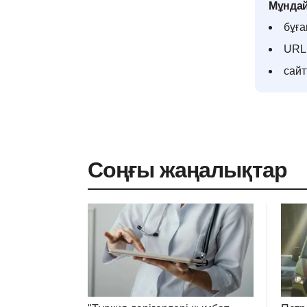
Мұндай
бұға
URL 
сай
Соңғы жаңалықтар